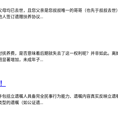
父母均已去世，且您父亲是您叔叔唯一的哥哥（也先于叔叔去世
签订遗赠扶养协议...
付抚养费，是否意味着后期就失去了这一权利呢？并非如此。离
著增加，未成年子...
！
件包括立遗嘱人具备完全民事行为能力、遗嘱内容真实反映立遗
的遗嘱（如公证遗...