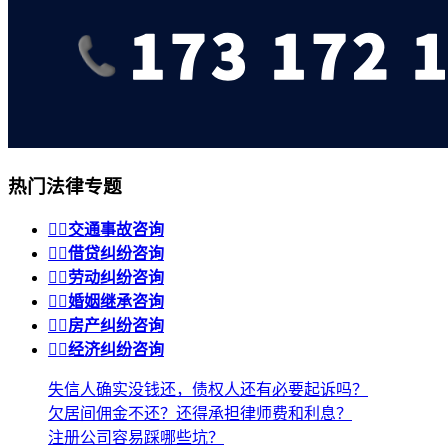
热门法律专题


交通事故咨询


借贷纠纷咨询


劳动纠纷咨询


婚姻继承咨询


房产纠纷咨询


经济纠纷咨询
失信人确实没钱还，债权人还有必要起诉吗？
欠居间佣金不还？还得承担律师费和利息？
注册公司容易踩哪些坑？