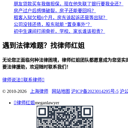
朋友贷款买车我做担保，现在他失联了银行要我全还？
房产过户后感情破裂，房子还能要回吗？
租客入狱欠租6个月，房东该起诉还是等出狱？
公司没钱还债，股东就能 “置身事外”？
初中生课间打闹骨折，学校、家长谁该担责？
遇到法律难题？找律师红姐
无论您正面临何种法律困境，律师红姐团队都愿意成为您坚实
要法律援助，欢迎随时联系我们！
律师说法

联系律师

© 2010-2026
上海律师
网站地图
沪ICP备2023014295号-5
沪公

律师红姐
meganlawyer