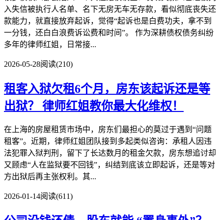
入失信被执行人名单、名下无房无车无存款，看似彻底丧失还
款能力，就直接放弃起诉，觉得“起诉也是白费功夫，拿不到
一分钱，还白白浪费诉讼费和时间”。 作为深耕债权债务纠纷
多年的律师红姐，日常接...
2026-05-28
阅读(210)
租客入狱欠租6个月，房东该起诉还是等
出狱？
律师红姐教你最大化维权！
在上海的房屋租赁市场中，房东们最担心的莫过于遇到“问题
租客”。近期，律师红姐团队接到多起类似咨询：承租人因违
法犯罪入狱判刑，留下了长达数月的租金欠款，房东想追讨却
又顾虑“人在监狱要不回钱”，纠结到底该立即起诉，还是等对
方出狱后再主张权利。其...
2026-01-14
阅读(611)