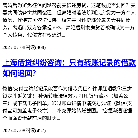
离婚后为避免征信问题替前夫偿还房贷，这笔钱能否要回？夫
妻共同债务需共同偿还，但离婚时若法院判决房贷为一方个人
债务，代偿方可依法追偿：婚内共同还贷部分属夫妻共同债
务，离婚时双方各承担50%，离婚后剩余房贷若被确认为一方
个人债务，代偿方有权通过...
2025-07-08
阅读(468)
上海借贷纠纷咨询：只有转账记录的借款
如何追回？
微信/支付宝转账记录能否作为借款凭证？律师红姐教你三步
锁定胜诉关键！ 补强转账法律效力 打印银行流水（加盖公
章）或下载电子回单，通过账单详情申请交易凭证（微信/支
付宝可加盖电子公章），补充原始转账截图。 挖掘沟通证据
全面筛查借款前后的聊天...
2025-07-08
阅读(457)