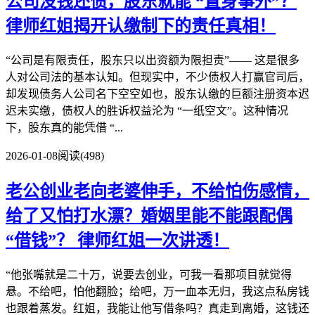
公司没钱还债，股东就能 “置身事外”？
律师红姐揭开认缴制下的责任真相！
“公司是有限责任，股东只以出资额为限担责”—— 这是很多
人对公司法的基本认知。但现实中，不少债权人打赢官司后，
却发现债务人公司名下空空如也，股东认缴的巨额注册资本迟
迟未实缴，债权人的胜诉权益沦为 “一纸空文”。这种情况
下，股东真的能凭借 “...
2026-01-08
阅读(498)
老公创业老向老婆伸手，不给怕伤感情，
给了又怕打水漂？婚姻里能不能跟配偶
“借钱”？
律师红姐一次讲透！
“他张嘴就是二十万，说要去创业，可我一看那项目就觉得
悬。不给吧，怕他翻脸；给吧，万一血本无归，我这点私房钱
也跟着蒸发。红姐，我能让他写借条吗？真走到离婚，这钱还