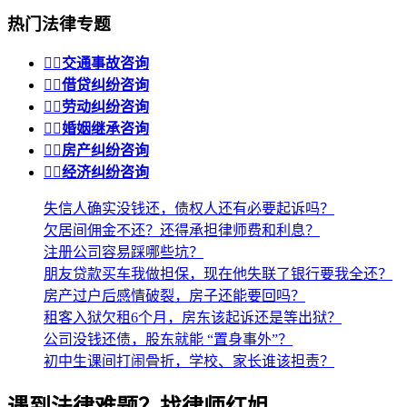
热门法律专题


交通事故咨询


借贷纠纷咨询


劳动纠纷咨询


婚姻继承咨询


房产纠纷咨询


经济纠纷咨询
失信人确实没钱还，债权人还有必要起诉吗？
欠居间佣金不还？还得承担律师费和利息？
注册公司容易踩哪些坑？
朋友贷款买车我做担保，现在他失联了银行要我全还？
房产过户后感情破裂，房子还能要回吗？
租客入狱欠租6个月，房东该起诉还是等出狱？
公司没钱还债，股东就能 “置身事外”？
初中生课间打闹骨折，学校、家长谁该担责？