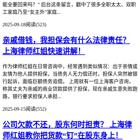
能全要回来吗？” 后台这条留言，戳中了很多全职太太、双职
工家庭乃至“女主外”家庭...
2025-09-18
阅读(523)
亲戚借钱，我担保会有什么法律责任？
上海律师红姐快速讲解！
作为律师红姐在日常咨询中，经常遇到类似情况：出于亲情或
友情为他人提供担保，当债务人无力偿还时，担保人突然被银
行起诉，面临巨额债务追偿。 上周就有一位上海客户咨询，
称其丈夫为亲戚的商业贷款提供了担保，现在亲戚生意失败跑
路，银行要求担保人承担​...
2025-09-15
阅读(552)
公司欠款不还，股东何时担责？
上海律
师红姐教你把货款“钉”在股东身上！