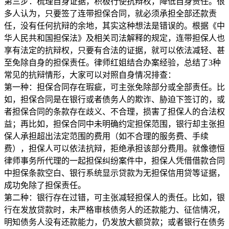
第三步：梳理自身证据，积极行使抗辩权，降低自身责任。很
多人认为，只要签了连带担保合同，就必须承担全部还款责
任，没有任何抗辩的余地，其实这种想法是错误的。根据《中
华人民共和国担保法》及相关司法解释的规定，连带担保人也
享有法定的抗辩权，只要有合法的证据，就可以依法减轻、甚
至免除自身的担保责任。律师红姐结合办案经验，总结了3种
常见的抗辩情形，大家可以对照自身情况排查：
第一种：担保合同存在瑕疵，可主张免除部分或全部责任。比
如，担保合同是在银行或者债务人的欺诈、胁迫下签订的，或
者担保合同的条款存在歧义、不合理，损害了担保人的合法权
益；再比如，担保合同中未明确约定担保范围，银行却主张担
保人承担超出法定范围的费用（如不合理的服务费、手续
费），担保人可以依法抗辩，拒绝承担该部分费用。就像德恒
律师事务所代理的一起担保纠纷案件中，担保人凭借借款合同
中担保条款空白、银行系统显示贷款为无担保信用贷等证据，
成功免除了担保责任。
第二种：银行存在过错，可主张减轻担保人的责任。比如，银
行在发放贷款时，未严格审核债务人的还款能力、征信情况，
明知债务人没有还款能力，仍发放大额贷款；或者银行在债务