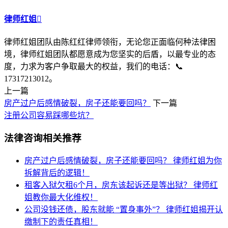
律师红姐

律师红姐团队由陈红红律师领衔，无论您正面临何种法律困
境，律师红姐团队都愿意成为您坚实的后盾，以最专业的态
度，力求为客户争取最大的权益，我们的电话：📞
17317213012。
上一篇
房产过户后感情破裂，房子还能要回吗？
下一篇
注册公司容易踩哪些坑？
法律咨询相关推荐
房产过户后感情破裂，房子还能要回吗？
律师红姐为你
拆解背后的逻辑！
租客入狱欠租6个月，房东该起诉还是等出狱？
律师红
姐教你最大化维权！
公司没钱还债，股东就能 “置身事外”？
律师红姐揭开认
缴制下的责任真相！