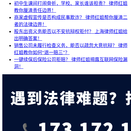
初中生课间打闹骨折，学校、家长谁该担责？
律师红姐
教你厘清责任边界！
商家虚假宣传是否构成民事欺诈？
律师红姐帮你厘清二
者的法律边界！
股东出资义务能否以不安抗辩权拒付？
上海律师红姐给
出明确答案！
销售公司未履行检查义务，能否以疏忽大意抗辩？
律师
红姐教你如何“退一赔三”？
一键续保后保险公司拒赔？
律师红姐揭露互联网保险漏
洞！