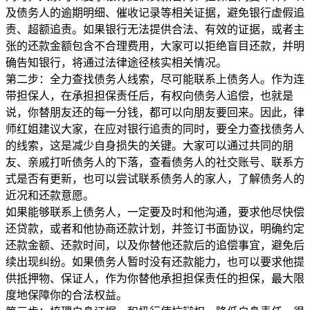
及债务人的逾期明细、催收记录等相关证据，避免银行虚假追
责、超额追责。如果银行无法提供合法、有效的证据，或者主
张的还款金额包含不合理费用，大家可以拒绝盲目还款，并明
确告知银行，将通过法律途径核实相关情况。
第二步：全力查找债务人线索，尽可能联系上债务人。作为连
带担保人，在承担担保责任后，有权向债务人追偿，也就是
说，你替朋友还的每一分钱，都可以向朋友要回来。因此，律
师红姐建议大家，在应对银行追责的同时，要全力查找债务人
的线索，这是减少自身损失的关键。大家可以通过共同的朋
友、亲戚打听债务人的下落，查看债务人的社交账号、联系方
式是否有更新，也可以尝试联系债务人的家人，了解债务人的
近况和还款意愿。
如果能够联系上债务人，一定要及时和他沟通，要求他尽快偿
还贷款，或者和他协商还款计划，并签订书面协议，明确约定
还款金额、还款时间，以及你替他还款后的追偿事宜，避免后
续出现纠纷。如果债务人暂时没有还款能力，也可以要求他提
供抵押物、保证人，作为你替他承担担保责任的担保，最大限
度地保障你的合法权益。