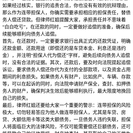
如果经过核实，银行的追责合法，你也没有有效的抗辩理由，
那么作为连带担保人，你确实需要承担相应的担保责任，替债
务人偿还贷款。但律师红姐提醒大家，承担责任并不意味着
“白白吃亏”，在还款的同时，一定要做好追偿的准备，确保后
续能够顺利向债务人追偿。
首先，在还款时，一定要要求银行出具正式的还款凭证，明确
还款金额、还款用途（即偿还的是车贷本金、利息还是违约
金），并注明“担保人代为偿还”字样，避免后续向债务人追偿
时，没有合法的证据。其次，还款后，要及时向法院提起追偿
诉讼，要求债务人偿还你代为支付的全部款项，以及资金占用
期间的利息损失。如果债务人有财产，比如房产、车辆、存款
等，可以在起诉的同时，向法院申请财产保全，查封、扣押债
务人的财产，确保判决生效后能够顺利执行，最大限度地挽回
自己的损失。
最后，律师红姐还要给大家一个重要的警示：连带担保的风险
极大，切勿轻易答应为他人做连带担保人，尤其是车贷、房
贷、大额信用卡等这类大额债务，一旦债务人违约失联，担保
人将面临巨大的法律风险，不仅可能需要偿还巨额债务，还可