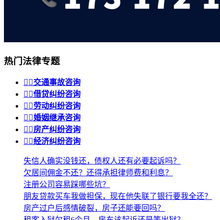
热门法律专题


交通事故咨询


借贷纠纷咨询


劳动纠纷咨询


婚姻继承咨询


房产纠纷咨询


经济纠纷咨询
失信人确实没钱还，债权人还有必要起诉吗？
欠居间佣金不还？还得承担律师费和利息？
注册公司容易踩哪些坑？
朋友贷款买车我做担保，现在他失联了银行要我全还？
房产过户后感情破裂，房子还能要回吗？
租客入狱欠租6个月，房东该起诉还是等出狱？