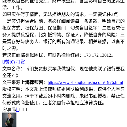
能导致自己的征信受损、财产被查封，甚至影响自己的正常生
活、工作。
如果实在碍于情面，无法拒绝朋友的请求，一定要记住3点：
一是签订担保合同前，务必仔细阅读每一条条款，明确自己的
担保方式、担保范围、保证期间，切勿盲目签字；二是要求债
务人提供反担保，比如抵押物、保证人，降低自身的风险；三
是留存好与债务人、银行的所有沟通记录、相关证据，以备不
时之需。
若您正面临类似困扰，可联系律师红组：173 172 13012。

赞(
0
)
打赏
文章名称：《朋友贷款买车我做担保，现在他失联了银行要我
全还？》
文章来源
上海律师网
：
https://www.shanghailushi.com/1976.html
版权声明：本文系上海律师红姐团队原创成果，仅供个人学习
交流之用。请于下载后24小时内删除；未经书面授权，禁止任
何形式的商业使用。违者须自行承担相应法律责任。
分享到



