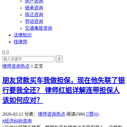
房产咨询
继承咨询
拆迁咨询
劳动咨询
交通事故咨询
法律知识
找律师



律师咨询热点
正文

朋友贷款买车我做担保，现在他失联了银
行要我全还？
律师红姐详解连带担保人
该如何应对？
2026-02-12
分类：
律师咨询热点
阅读(500)

赞(
0
)
#
经济纠纷咨询