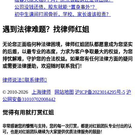
公司没钱还债，股东就能 “置身事外”？
初中生课间打闹骨折，学校、家长谁该担责？
遇到法律难题？找律师红姐
无论您正面临何种法律困境，律师红姐团队都愿意成为您坚实
的后盾，以最专业的态度，力求为客户争取最大的权益，为您
排忧解难，守护您的合法权益。如果您有任何法律方面的疑问
或需要法律援助，欢迎随时联系我们！
律师说法

联系律师

© 2010-2026
上海律师
网站地图
沪ICP备2023014295号-5
沪
公网安备31010702008442
觉得有用就打赏红姐
非常感谢您的慷慨与支持，您的每一次打赏，都是对红姐团队专业付出的认
可，也是对红姐团队继续为大家提供优质法律服务的鼓励！