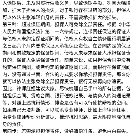
人逾期后，未及时履行催收义务，导致逾期金额、罚息大幅增
加，扩大了担保人的损失。对于银行存在过错的部分，担保人
可以依法主张减轻自身的责任，不需要承担扩大的损失。
第三种：超过保证期间，担保人可免除全部责任。根据《中华
人民共和国担保法》第二十六条规定，连带责任保证的保证人
与债权人未约定保证期间的，债权人有权自主债务履行期届满
之日起六个月内要求保证人承担保证责任。在合同约定的保证
期间和前款规定的保证期间，债权人未要求保证人承担保证责
任的，保证人免除保证责任。简单来说，如果担保合同中没有
约定保证期间，或者约定的保证期间已过，而银行在保证期间
内，没有通过书面、合法的方式要求你承担担保责任，那么你
就可以依法主张免除全部担保责任，银行无权再向你追责。
因此，律师红姐建议大家，尽快梳理自己手中的所有证据，包
括担保合同、贷款合同、银行催款记录、与债务人的沟通记录
等，对照上述抗辩情形，排查是否有可以行使抗辩权的空间。
如果自己无法判断，可以联系专业律师，比如上海律师红姐，
由专业律师帮你分析证据、梳理抗辩思路，最大限度地降低自
身的责任。
第四步：若需承担担保责任，做好追偿准备，避免白白损失。