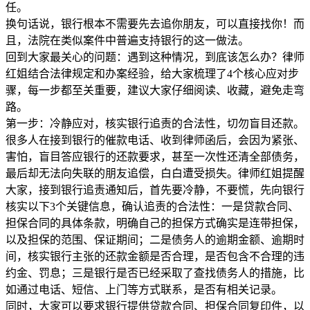
任。
换句话说，银行根本不需要先去追你朋友，可以直接找你！而
且，法院在类似案件中普遍支持银行的这一做法。
回到大家最关心的问题：遇到这种情况，到底该怎么办？律师
红姐结合法律规定和办案经验，给大家梳理了4个核心应对步
骤，每一步都至关重要，建议大家仔细阅读、收藏，避免走弯
路。
第一步：冷静应对，核实银行追责的合法性，切勿盲目还款。
很多人在接到银行的催款电话、收到律师函后，会因为紧张、
害怕，盲目答应银行的还款要求，甚至一次性还清全部债务，
最后却无法向失联的朋友追偿，白白遭受损失。律师红姐提醒
大家，接到银行追责通知后，首先要冷静，不要慌，先向银行
核实以下3个关键信息，确认追责的合法性：一是贷款合同、
担保合同的具体条款，明确自己的担保方式确实是连带担保，
以及担保的范围、保证期间；二是债务人的逾期金额、逾期时
间，核实银行主张的还款金额是否合理，是否包含不合理的违
约金、罚息；三是银行是否已经采取了查找债务人的措施，比
如通过电话、短信、上门等方式联系，是否有相关记录。
同时，大家可以要求银行提供贷款合同、担保合同复印件，以