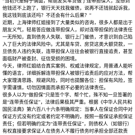
“当初只是碍于情面，帮朋友买车贷做了连带担保人，没想到
他钱还不上跑了，银行天天找我催债，说再不还钱就起诉我，
我这钱到底该还吗？不还会有什么后果？”
近期，上海律师红姐接到了大量类似的咨询，很多人都是出于
朋友义气，轻易答应做连带担保人，却对连带担保的法律责任
一无所知，直到债务人失联、银行上门催债，才意识到自己陷
入了巨大的法律风险中。尤其是车贷、房贷这类大额贷款，一
旦债务人违约失联，连带担保人往往会被银行直接追责，甚至
面临财产被查封、征信受损的困境。
今天，律师红姐结合真实案例、权威法律规定，用普通人能听
懂的语言，详细拆解连带担保人被银行追责后的应对方法，帮
大家理清思路、规避风险，同时也提醒各位：担保有风险，签
字需谨慎，切勿因情面而承担不必要的法律责任。
很多人以为“做担保”只是签个字、帮个忙，殊不知一旦签署的
是“连带责任保证”，法律后果极其严重。根据《中华人民共和
国民法典》第六百八十六条明确规定：当事人在保证合同中对
保证方式没有约定或者约定不明确的，按照一般保证承担保证
责任；但若明确约定为“连带责任保证”，则债权人（如银行）
有权直接要求保证人在债务人不履行债务时承担全部还款责