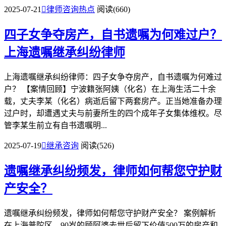
2025-07-21

律师咨询热点
阅读(660)
四子女争夺房产，自书遗嘱为何难过户？
上海遗嘱继承纠纷律师
上海遗嘱继承纠纷律师：四子女争夺房产，自书遗嘱为何难过
户？ 【案情回顾】宁波籍张阿姨（化名）在上海生活二十余
载，丈夫李某（化名）病逝后留下两套房产。正当她准备办理
过户时，却遭遇丈夫与前妻所生的四个成年子女集体维权。尽
管李某生前立有自书遗嘱明...
2025-07-19

继承咨询
阅读(526)
遗嘱继承纠纷频发，律师如何帮您守护财
产安全？
遗嘱继承纠纷频发，律师如何帮您守护财产安全？ 案例解析
在上海普陀区，90岁的顾阿婆去世后留下价值500万的房产和