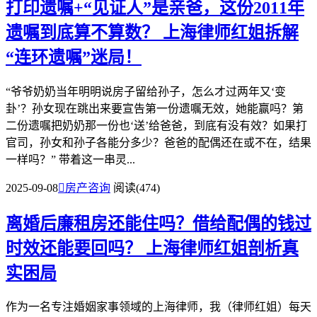
打印遗嘱+“见证人”是亲爸，这份2011年
遗嘱到底算不算数？
上海律师红姐拆解
“连环遗嘱”迷局！
“爷爷奶奶当年明明说房子留给孙子，怎么才过两年又‘变
卦’？孙女现在跳出来要宣告第一份遗嘱无效，她能赢吗？第
二份遗嘱把奶奶那一份也‘送’给爸爸，到底有没有效？如果打
官司，孙女和孙子各能分多少？爸爸的配偶还在或不在，结果
一样吗？” 带着这一串灵...
2025-09-08

房产咨询
阅读(474)
离婚后廉租房还能住吗？借给配偶的钱过
时效还能要回吗？
上海律师红姐剖析真
实困局​​
作为一名专注婚姻家事领域的上海律师，我（律师红姐）每天