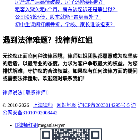
房产过户后感情破裂，房子还能要回吗？
租客入狱欠租6个月，房东该起诉还是等出狱？
公司没钱还债，股东就能 “置身事外”？
初中生课间打闹骨折，学校、家长谁该担责？
遇到法律难题？找律师红姐
无论您正面临何种法律困境，律师红姐团队都愿意成为您坚实
的后盾，以最专业的态度，力求为客户争取最大的权益，为您
排忧解难，守护您的合法权益。如果您有任何法律方面的疑问
或需要法律援助，欢迎随时联系我们！
律师说法

联系律师

© 2010-2026
上海律师
网站地图
沪ICP备2023014295号-5
沪
公网安备31010702008442

律师红姐
meganlawyer