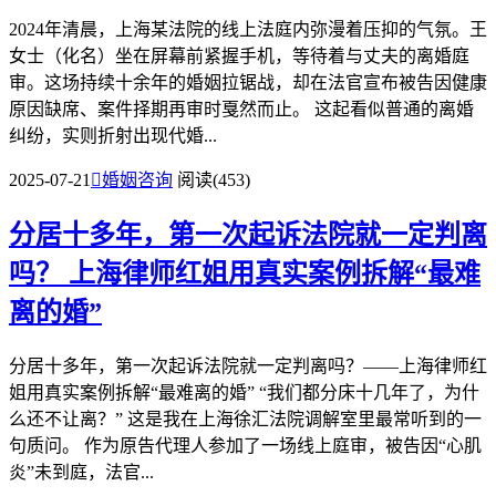
2024年清晨，上海某法院的线上法庭内弥漫着压抑的气氛。王
女士（化名）坐在屏幕前紧握手机，等待着与丈夫的离婚庭
审。这场持续十余年的婚姻拉锯战，却在法官宣布被告因健康
原因缺席、案件择期再审时戛然而止。 这起看似普通的离婚
纠纷，实则折射出现代婚...
2025-07-21

婚姻咨询
阅读(453)
分居十多年，第一次起诉法院就一定判离
吗？
上海律师红姐用真实案例拆解“最难
离的婚”
分居十多年，第一次起诉法院就一定判离吗？——上海律师红
姐用真实案例拆解“最难离的婚” “我们都分床十几年了，为什
么还不让离？” 这是我在上海徐汇法院调解室里最常听到的一
句质问。 作为原告代理人参加了一场线上庭审，被告因“心肌
炎”未到庭，法官...