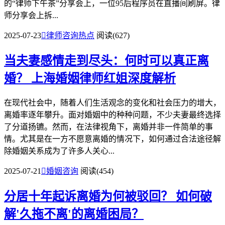
的“律师下午茶”分享会上，一位95后程序员在直播间刷屏。律
师分享会上拆...
2025-07-23

律师咨询热点
阅读(627)
当夫妻感情走到尽头：何时可以真正离
婚？
上海婚姻律师红姐深度解析
在现代社会中，随着人们生活观念的变化和社会压力的增大，
离婚率逐年攀升。面对婚姻中的种种问题，不少夫妻最终选择
了分道扬镳。然而，在法律视角下，离婚并非一件简单的事
情。尤其是在一方不愿意离婚的情况下，如何通过合法途径解
除婚姻关系成为了许多人关心...
2025-07-21

婚姻咨询
阅读(454)
分居十年起诉离婚为何被驳回？
如何破
解'久拖不离'的离婚困局？