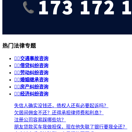
热门法律专题


交通事故咨询


借贷纠纷咨询


劳动纠纷咨询


婚姻继承咨询


房产纠纷咨询


经济纠纷咨询
失信人确实没钱还，债权人还有必要起诉吗？
欠居间佣金不还？还得承担律师费和利息？
注册公司容易踩哪些坑？
朋友贷款买车我做担保，现在他失联了银行要我全还？