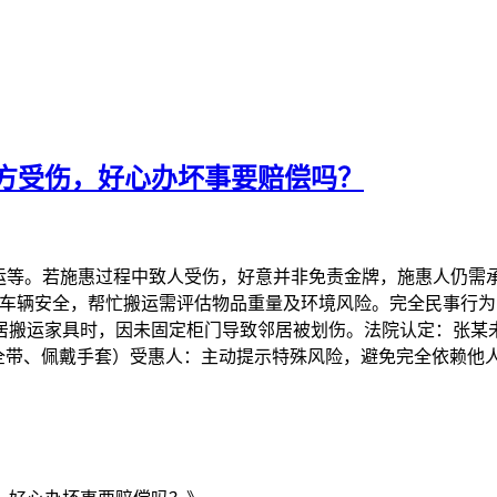
方受伤，好心办坏事要赔偿吗？
运等。若施惠过程中致人受伤，好意并非免责金牌，施惠人仍需
保车辆安全，帮忙搬运需评估物品重量及环境风险。完全民事行
居搬运家具时，因未固定柜门导致邻居被划伤。法院认定：张某未
安全带、佩戴手套）受惠人：主动提示特殊风险，避免完全依赖他
。