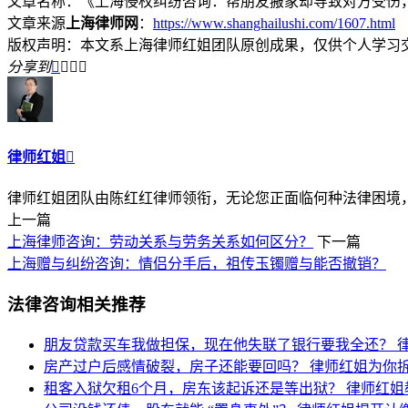
文章名称：《上海侵权纠纷咨询：帮朋友搬家却导致对方受伤
文章来源
上海律师网
：
https://www.shanghailushi.com/1607.html
版权声明：本文系上海律师红姐团队原创成果，仅供个人学习
分享到




律师红姐

律师红姐团队由陈红红律师领衔，无论您正面临何种法律困境，律
上一篇
上海律师咨询：劳动关系与劳务关系如何区分？
下一篇
上海赠与纠纷咨询：情侣分手后，祖传玉镯赠与能否撤销？
法律咨询相关推荐
朋友贷款买车我做担保，现在他失联了银行要我全还？
房产过户后感情破裂，房子还能要回吗？
律师红姐为你
租客入狱欠租6个月，房东该起诉还是等出狱？
律师红姐