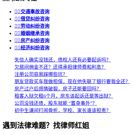


交通事故咨询


借贷纠纷咨询


劳动纠纷咨询


婚姻继承咨询


房产纠纷咨询


经济纠纷咨询
失信人确实没钱还，债权人还有必要起诉吗？
欠居间佣金不还？还得承担律师费和利息？
注册公司容易踩哪些坑？
朋友贷款买车我做担保，现在他失联了银行要我全还？
房产过户后感情破裂，房子还能要回吗？
租客入狱欠租6个月，房东该起诉还是等出狱？
公司没钱还债，股东就能 “置身事外”？
初中生课间打闹骨折，学校、家长谁该担责？
遇到法律难题？找律师红姐