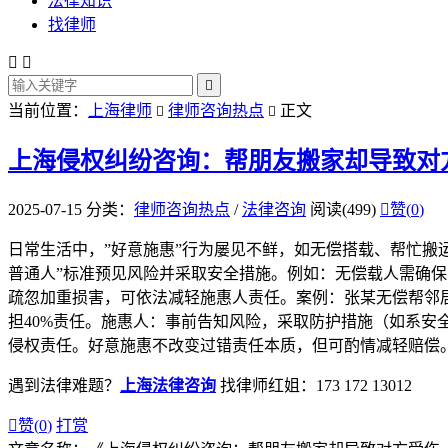
法律知识
找律师



当前位置：
上海律师
律师咨询热点
正文


上海侵权纠纷咨询：帮朋友搬家却导致对
2025-07-15
分类：
律师咨询热点
/
法律咨询
阅读(499)

赞(
0
)
日常生活中，”好意施惠”行为屡见不鲜，如无偿搭载、帮忙搬
普通人”标准预见风险并采取安全措施。例如：无偿载人需确
疏忽加重损害，可依法减轻施惠人责任。案例：张某无偿帮邻
担40%责任。施惠人：事前告知风险，采取防护措施（如系
侵权责任。好意施惠不改变过错责任本质，但可酌情减轻赔偿
遇到法律难题？
上海法律咨询
找律师红姐：173 172 13012

赞(
0
)
打赏