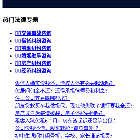
热门法律专题


交通事故咨询


借贷纠纷咨询


劳动纠纷咨询


婚姻继承咨询


房产纠纷咨询


经济纠纷咨询
失信人确实没钱还，债权人还有必要起诉吗？
欠居间佣金不还？还得承担律师费和利息？
注册公司容易踩哪些坑？
朋友贷款买车我做担保，现在他失联了银行要我全还？
房产过户后感情破裂，房子还能要回吗？
租客入狱欠租6个月，房东该起诉还是等出狱？
公司没钱还债，股东就能 “置身事外”？
初中生课间打闹骨折，学校、家长谁该担责？