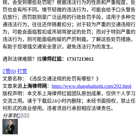
规，会受到哪些处罚呢？根据违法行为的性质和严重程度，处
罚也会有所不同。情节轻微的违法行为，可能会给予口头警告
后放行；而罚款则是广泛运用的行政处罚手段，适用于多种交
通违法行为，往往还伴随着扣分；对于较为严重的交通违规行
为，可能会面临暂扣或吊销驾驶证的处罚；而对于特别严重的
违法行为，则可能面临拘留的严厉制裁。了解这些处罚措施，
有助于您增强交通安全意识，避免违法行为的发生。
遇到法律难题？找
律师红姐：17317213012

赞(
0
)
打赏
文章名称：《违反交通法规的处罚有哪些？》
文章来源
上海律师网
：
https://www.shanghailushi.com/292.html
版权声明：本文系上海律师红姐团队原创成果，仅供个人学习
交流之用。请于下载后24小时内删除；未经书面授权，禁止任
何形式的商业使用。违者须自行承担相应法律责任。
分享到



