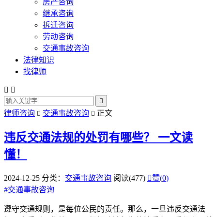
房产咨询
继承咨询
拆迁咨询
劳动咨询
交通事故咨询
法律知识
找律师



律师咨询
交通事故咨询
正文


违反交通法规的处罚有哪些？
一文读
懂！
2024-12-25
分类：
交通事故咨询
阅读(477)

赞(
0
)
#
交通事故咨询
遵守交通规则，是每位公民的责任。那么，一旦违反交通法