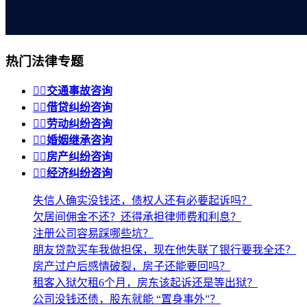
热门法律专题


交通事故咨询


借贷纠纷咨询


劳动纠纷咨询


婚姻继承咨询


房产纠纷咨询


经济纠纷咨询
失信人确实没钱还，债权人还有必要起诉吗？
欠居间佣金不还？还得承担律师费和利息？
注册公司容易踩哪些坑？
朋友贷款买车我做担保，现在他失联了银行要我全还？
房产过户后感情破裂，房子还能要回吗？
租客入狱欠租6个月，房东该起诉还是等出狱？
公司没钱还债，股东就能 “置身事外”？