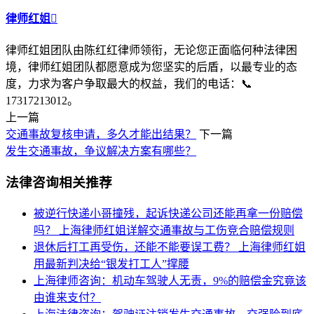
律师红姐

律师红姐团队由陈红红律师领衔，无论您正面临何种法律困
境，律师红姐团队都愿意成为您坚实的后盾，以最专业的态
度，力求为客户争取最大的权益，我们的电话：📞
17317213012。
上一篇
交通事故复核申请，多久才能出结果？
下一篇
发生交通事故，争议解决方案有哪些？
法律咨询相关推荐
被逆行快递小哥撞残，起诉快递公司还能再拿一份赔偿
吗？
上海律师红姐详解交通事故与工伤竞合赔偿规则
退休后打工再受伤，还能不能要误工费？
上海律师红姐
用最新判决给“银发打工人”撑腰
上海律师咨询：机动车驾驶人无责，9%的赔偿金究竟该
由谁来支付？