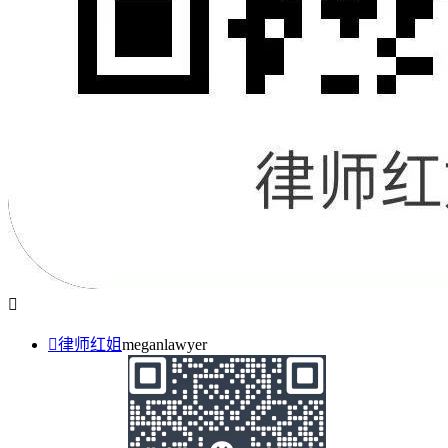


律师红姐
meganlawyer