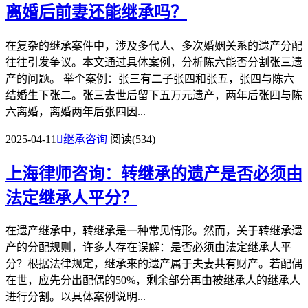
离婚后前妻还能继承吗？
在复杂的继承案件中，涉及多代人、多次婚姻关系的遗产分配
往往引发争议。本文通过具体案例，分析陈六能否分割张三遗
产的问题。 举个案例：张三有二子张四和张五，张四与陈六
结婚生下张二。张三去世后留下五万元遗产，两年后张四与陈
六离婚，离婚两年后张四因...
2025-04-11

继承咨询
阅读(534)
上海律师咨询：转继承的遗产是否必须由
法定继承人平分？
在遗产继承中，转继承是一种常见情形。然而，关于转继承遗
产的分配规则，许多人存在误解：是否必须由法定继承人平
分？根据法律规定，继承来的遗产属于夫妻共有财产。若配偶
在世，应先分出配偶的50%，剩余部分再由被继承人的继承人
进行分割。以具体案例说明...