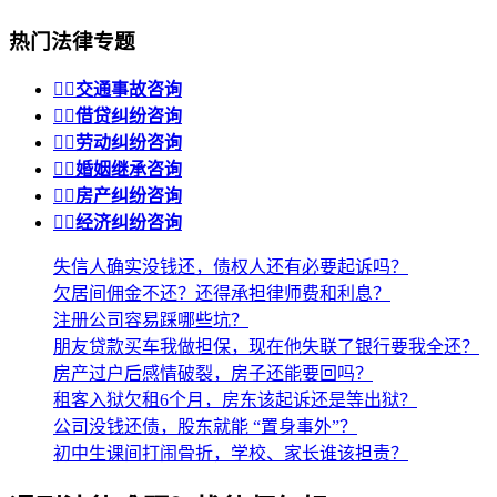
热门法律专题


交通事故咨询


借贷纠纷咨询


劳动纠纷咨询


婚姻继承咨询


房产纠纷咨询


经济纠纷咨询
失信人确实没钱还，债权人还有必要起诉吗？
欠居间佣金不还？还得承担律师费和利息？
注册公司容易踩哪些坑？
朋友贷款买车我做担保，现在他失联了银行要我全还？
房产过户后感情破裂，房子还能要回吗？
租客入狱欠租6个月，房东该起诉还是等出狱？
公司没钱还债，股东就能 “置身事外”？
初中生课间打闹骨折，学校、家长谁该担责？