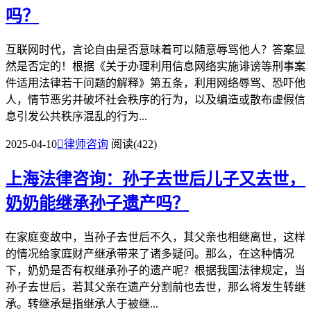
吗？
互联网时代，言论自由是否意味着可以随意辱骂他人？答案显
然是否定的！根据《关于办理利用信息网络实施诽谤等刑事案
件适用法律若干问题的解释》第五条，利用网络辱骂、恐吓他
人，情节恶劣并破坏社会秩序的行为，以及编造或散布虚假信
息引发公共秩序混乱的行为...
2025-04-10

律师咨询
阅读(422)
上海法律咨询：孙子去世后儿子又去世，
奶奶能继承孙子遗产吗？
在家庭变故中，当孙子去世后不久，其父亲也相继离世，这样
的情况给家庭财产继承带来了诸多疑问。那么，在这种情况
下，奶奶是否有权继承孙子的遗产呢？根据我国法律规定，当
孙子去世后，若其父亲在遗产分割前也去世，那么将发生转继
承。转继承是指继承人于被继...