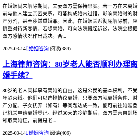
在婚姻尚未解除期间，夫妻双方需保持忠实。若一方在未离婚
前与他人建立亲密关系，可能构成婚内过错，影响离婚时的财
产分割，甚至涉嫌重婚罪。因此，在婚姻关系彻底解除前，应
慎重对待新恋情。若想离婚，可向法院提起诉讼，法院会根据
双方感情状况作出裁决。合...
2025-03-14

婚姻咨询
阅读(389)
上海律师咨询：80岁老人能否顺利办理离
婚手续？
80岁的老人同样享有离婚的自由，这是公民的基本权利，不受
年龄束缚。他们可以选择协议离婚，只要双方就离婚条件、财
产分配、子女抚养（如有）等问题达成一致，便可前往婚姻登
记机关申请离婚登记。经过30天的冷静期后，双方需亲自到场
领取离婚证，前提是老...
2025-03-14

婚姻咨询
阅读(406)