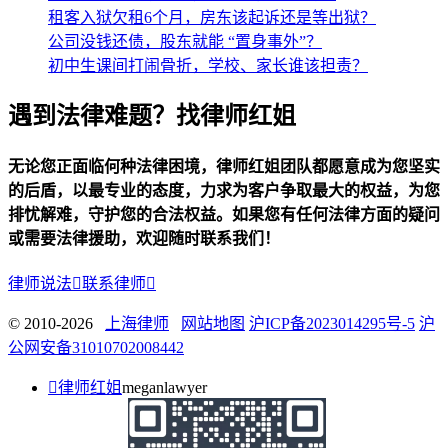
租客入狱欠租6个月，房东该起诉还是等出狱？
公司没钱还债，股东就能 “置身事外”？
初中生课间打闹骨折，学校、家长谁该担责？
遇到法律难题？找律师红姐
无论您正面临何种法律困境，律师红姐团队都愿意成为您坚实
的后盾，以最专业的态度，力求为客户争取最大的权益，为您
排忧解难，守护您的合法权益。如果您有任何法律方面的疑问
或需要法律援助，欢迎随时联系我们！
律师说法

联系律师

© 2010-2026
上海律师
网站地图
沪ICP备2023014295号-5
沪
公网安备31010702008442

律师红姐
meganlawyer