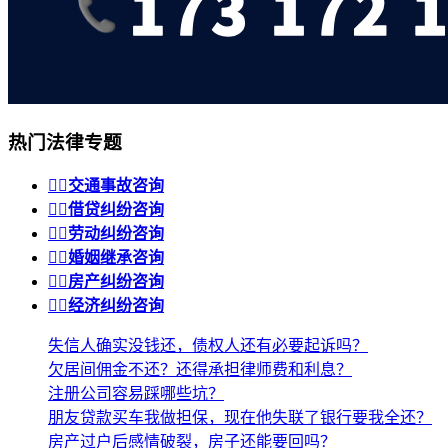
热门法律专题


交通事故咨询


借贷纠纷咨询


劳动纠纷咨询


婚姻继承咨询


房产纠纷咨询


经济纠纷咨询
失信人确实没钱还，债权人还有必要起诉吗？
欠居间佣金不还？还得承担律师费和利息？
注册公司容易踩哪些坑？
朋友贷款买车我做担保，现在他失联了银行要我全还？
房产过户后感情破裂，房子还能要回吗？