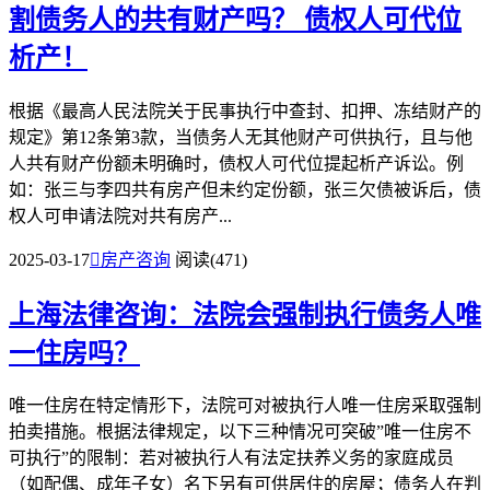
割债务人的共有财产吗？
债权人可代位
析产！
根据《最高人民法院关于民事执行中查封、扣押、冻结财产的
规定》第12条第3款，当债务人无其他财产可供执行，且与他
人共有财产份额未明确时，债权人可代位提起析产诉讼。例
如：张三与李四共有房产但未约定份额，张三欠债被诉后，债
权人可申请法院对共有房产...
2025-03-17

房产咨询
阅读(471)
上海法律咨询：法院会强制执行债务人唯
一住房吗？
唯一住房在特定情形下，法院可对被执行人唯一住房采取强制
拍卖措施。根据法律规定，以下三种情况可突破”唯一住房不
可执行”的限制：若对被执行人有法定扶养义务的家庭成员
（如配偶、成年子女）名下另有可供居住的房屋；债务人在判