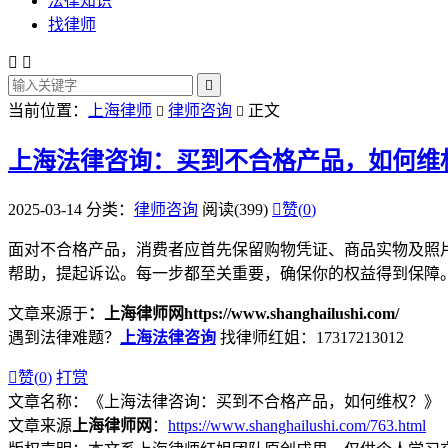
法律知识
找律师



当前位置：
上海律师
律师咨询
正文


上海法律咨询：买到不合格产品，如何维
2025-03-14
分类：
律师咨询
阅读(399)

赞(
0
)
面对不合格产品，消费者应首先保留购物凭证、商品实物及照
帮助，提起诉讼。每一步都至关重要，确保你的权益得到保障
文章来源于
：上海律师网https://www.shanghailushi.com/
遇到法律难题？
上海法律咨询
找律师红姐：17317213012

赞(
0
)
打赏
文章名称：《上海法律咨询：买到不合格产品，如何维权？》
文章来源
上海律师网
：
https://www.shanghailushi.com/763.html