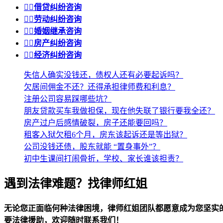


借贷纠纷咨询


劳动纠纷咨询


婚姻继承咨询


房产纠纷咨询


经济纠纷咨询
失信人确实没钱还，债权人还有必要起诉吗？
欠居间佣金不还？还得承担律师费和利息？
注册公司容易踩哪些坑？
朋友贷款买车我做担保，现在他失联了银行要我全还？
房产过户后感情破裂，房子还能要回吗？
租客入狱欠租6个月，房东该起诉还是等出狱？
公司没钱还债，股东就能 “置身事外”？
初中生课间打闹骨折，学校、家长谁该担责？
遇到法律难题？找律师红姐
无论您正面临何种法律困境，律师红姐团队都愿意成为您坚实
要法律援助，欢迎随时联系我们！