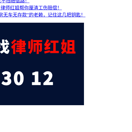
金不挡赔偿路！
？
律师红姐帮你厘清工伤赔偿！
房无车无存款”的老赖，记住这几把钥匙！