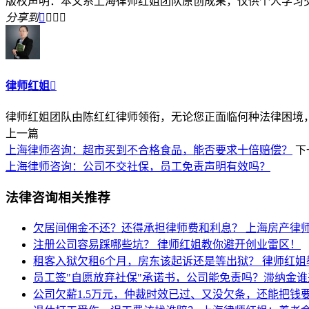
版权声明：本文系上海律师红姐团队原创成果，仅供个人学习
分享到




律师红姐

律师红姐团队由陈红红律师领衔，无论您正面临何种法律困境，律
上一篇
上海律师咨询：超市买到不合格食品，能否要求十倍赔偿？
下
上海律师咨询：公司不交社保，员工免责声明有效吗？
法律咨询相关推荐
欠居间佣金不还？还得承担律师费和利息？
上海房产律
注册公司容易踩哪些坑？
律师红姐教你避开创业雷区！
租客入狱欠租6个月，房东该起诉还是等出狱？
律师红姐
员工签"自愿放弃社保"承诺书，公司能免责吗？滞纳金
公司欠薪1.5万元，仲裁时效已过、又没欠条，还能把钱