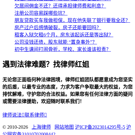
欠居间佣金不还？还得承担律师费和利息？
注册公司容易踩哪些坑？
朋友贷款买车我做担保，现在他失联了银行要我全还？
房产过户后感情破裂，房子还能要回吗？
租客入狱欠租6个月，房东该起诉还是等出狱？
公司没钱还债，股东就能 “置身事外”？
初中生课间打闹骨折，学校、家长谁该担责？
遇到法律难题？找律师红姐
无论您正面临何种法律困境，律师红姐团队都愿意成为您坚实
的后盾，以最专业的态度，力求为客户争取最大的权益，为您
排忧解难，守护您的合法权益。如果您有任何法律方面的疑问
或需要法律援助，欢迎随时联系我们！
律师说法

联系律师

© 2010-2026
上海律师
网站地图
沪ICP备2023014295号-5
沪
公网安备31010702008442