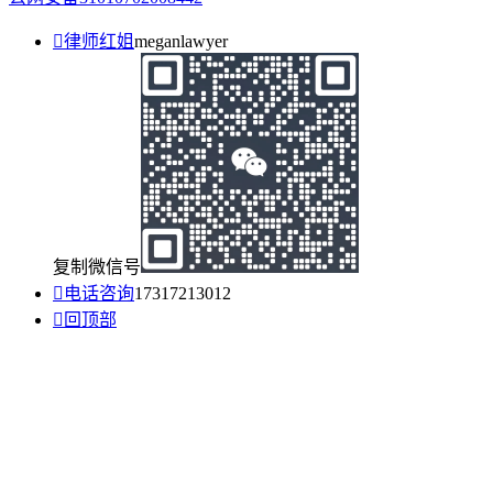

律师红姐
meganlawyer
复制微信号

电话咨询
17317213012

回顶部