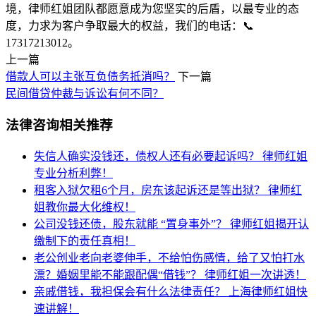
境，律师红姐团队都愿意成为您坚实的后盾，以最专业的态
度，力求为客户争取最大的权益，我们的电话：📞
17317213012。
上一篇
借款人可以主张互负债务抵消吗？
下一篇
民间借贷仲裁与诉讼有何不同？
法律咨询相关推荐
失信人确实没钱还，债权人还有必要起诉吗？
律师红姐
专业分析利弊！
租客入狱欠租6个月，房东该起诉还是等出狱？
律师红
姐教你最大化维权！
公司没钱还债，股东就能 “置身事外”？
律师红姐揭开认
缴制下的责任真相！
老公创业老向老婆伸手，不给怕伤感情，给了又怕打水
漂？婚姻里能不能跟配偶“借钱”？
律师红姐一次讲透！
亲戚借钱，我担保会有什么法律责任？
上海律师红姐快
速讲解！