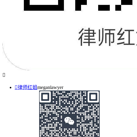


律师红姐
meganlawyer