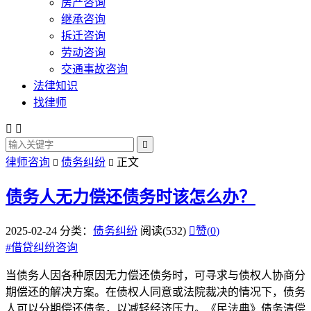
房产咨询
继承咨询
拆迁咨询
劳动咨询
交通事故咨询
法律知识
找律师



律师咨询
债务纠纷
正文


债务人无力偿还债务时该怎么办？
2025-02-24
分类：
债务纠纷
阅读(532)

赞(
0
)
#
借贷纠纷咨询
当债务人因各种原因无力偿还债务时，可寻求与债权人协商分
期偿还的解决方案。在债权人同意或法院裁决的情况下，债务
人可以分期偿还债务，以减轻经济压力。《民法典》债务清偿