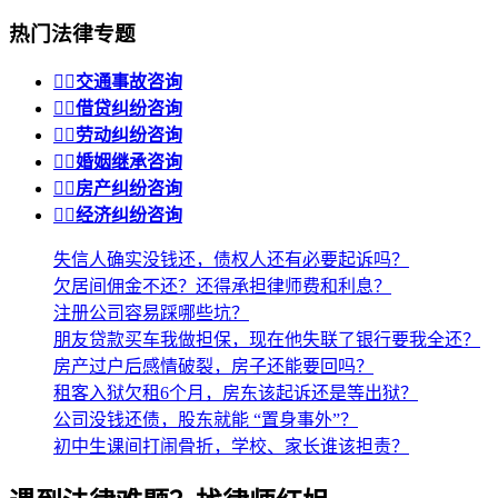
热门法律专题


交通事故咨询


借贷纠纷咨询


劳动纠纷咨询


婚姻继承咨询


房产纠纷咨询


经济纠纷咨询
失信人确实没钱还，债权人还有必要起诉吗？
欠居间佣金不还？还得承担律师费和利息？
注册公司容易踩哪些坑？
朋友贷款买车我做担保，现在他失联了银行要我全还？
房产过户后感情破裂，房子还能要回吗？
租客入狱欠租6个月，房东该起诉还是等出狱？
公司没钱还债，股东就能 “置身事外”？
初中生课间打闹骨折，学校、家长谁该担责？