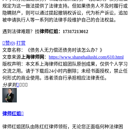
规定为这一做法提供了法律支持。但如果债务人不及时履行或
隐瞒财产，则可以通过提起撤销权诉讼，代为析产诉讼，追加
被申请执行人等一系列的法律手段维护自己的合法权益。
遇到法律难题？找
律师红姐：17317213012

赞(
0
)
打赏
文章名称：《债务人无力偿还债务时该怎么办？》
文章来源
上海律师网
：
https://www.shanghailushi.com/610.html
版权声明：本文系上海律师红姐团队原创成果，仅供个人学习
交流之用。请于下载后24小时内删除；未经书面授权，禁止任
何形式的商业使用。违者须自行承担相应法律责任。
分享到




律师红姐

律师红姐团队由陈红红律师领衔，无论您正面临何种法律困