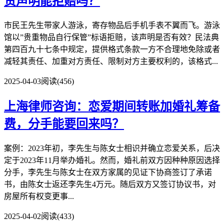
责声明能拒赔吗？
市民王先生带家人游泳，寄存物品后手机手表不翼而飞。游泳
馆以”贵重物品自行保管”标语拒赔，该声明是否有效？民法典
第四百九十七条中规定，提供格式条款一方不合理地免除或者
减轻其责任、加重对方责任、限制对方主要权利的，该格式...
2025-04-03
阅读(456)
上海律师咨询：恋爱期间转账加婚礼筹备
费，分手能要回来吗？
案例：2023年初，李先生与陈女士相识并确立恋爱关系，后决
定于2023年11月举办婚礼。然而，婚礼前双方因种种原因选择
分手，李先生与陈女士在双方家属的见证下协商签订了承诺
书，由陈女士返还李先生4万元。随后双方又签订协议书，对
房屋所有权变更事...
2025-04-02
阅读(433)