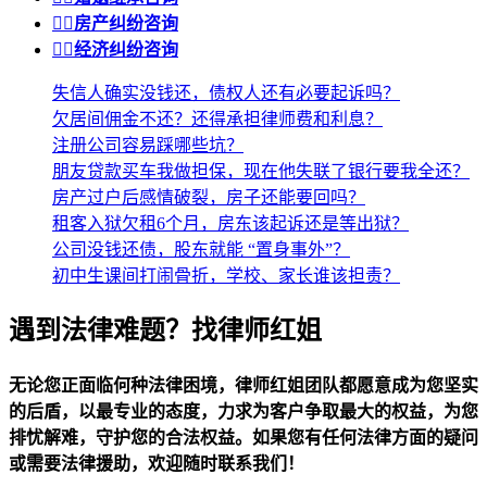


房产纠纷咨询


经济纠纷咨询
失信人确实没钱还，债权人还有必要起诉吗？
欠居间佣金不还？还得承担律师费和利息？
注册公司容易踩哪些坑？
朋友贷款买车我做担保，现在他失联了银行要我全还？
房产过户后感情破裂，房子还能要回吗？
租客入狱欠租6个月，房东该起诉还是等出狱？
公司没钱还债，股东就能 “置身事外”？
初中生课间打闹骨折，学校、家长谁该担责？
遇到法律难题？找律师红姐
无论您正面临何种法律困境，律师红姐团队都愿意成为您坚实
的后盾，以最专业的态度，力求为客户争取最大的权益，为您
排忧解难，守护您的合法权益。如果您有任何法律方面的疑问
或需要法律援助，欢迎随时联系我们！