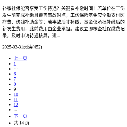
补缴社保能否享受工伤待遇？关键看补缴时间！若单位在工伤
发生前完成补缴且覆盖事故时点，工伤保险基金应全额支付医
疗费、伤残补助金等；若事故后才补缴，基金仅承担补缴后的
新发生费用，此前费用由企业承担。建议立即核查社保缴费记
录，及时申请待遇核算，避...
2025-03-31
阅读(452)
上一页
1
···
6
7
8
9
10
11
12
...
下一页
共 14 页