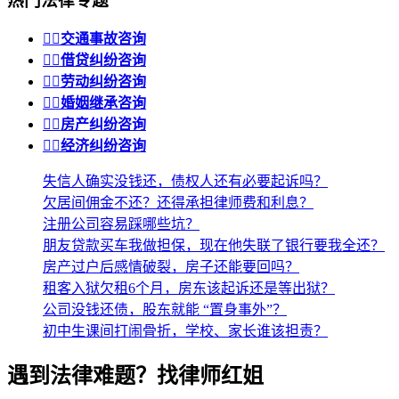
热门法律专题


交通事故咨询


借贷纠纷咨询


劳动纠纷咨询


婚姻继承咨询


房产纠纷咨询


经济纠纷咨询
失信人确实没钱还，债权人还有必要起诉吗？
欠居间佣金不还？还得承担律师费和利息？
注册公司容易踩哪些坑？
朋友贷款买车我做担保，现在他失联了银行要我全还？
房产过户后感情破裂，房子还能要回吗？
租客入狱欠租6个月，房东该起诉还是等出狱？
公司没钱还债，股东就能 “置身事外”？
初中生课间打闹骨折，学校、家长谁该担责？
遇到法律难题？找律师红姐