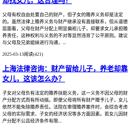
却找女儿，这合理吗？
父母有权自由处置自己的财产，但子女的赡养义务却是法定
的。虽然法律上赡养义务与财产继承没有直接联系，但从道德
层面看，父母在财产分配上明显偏袒儿子，却要求女儿承担赡
养责任，这种权利与义务的不对等显然违背了公平原则。建议
与父母及兄弟姐妹进行沟通，...
2025-03-13
阅读(421)
上海法律咨询：财产留给儿子，养老却靠
女儿，这该怎么办？
子女对父母负有法定的赡养扶助义务，这一义务不因父母的财
产分配方式而有所动摇。即便父母将所有财产赠予儿子，女儿
依然不能免除赡养责任。法院在审理赡养案件时，会综合考虑
父母的实际需求、子女的经济状况等多方面因素。若女儿因财
产分配不公且经济条件有限...