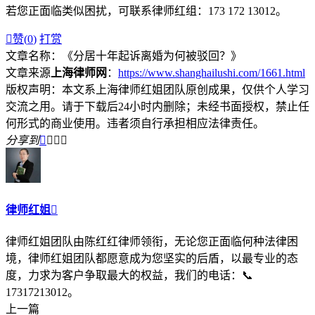
若您正面临类似困扰，可联系律师红组：173 172 13012。

赞(
0
)
打赏
文章名称：《分居十年起诉离婚为何被驳回？》
文章来源
上海律师网
：
https://www.shanghailushi.com/1661.html
版权声明：本文系上海律师红姐团队原创成果，仅供个人学习
交流之用。请于下载后24小时内删除；未经书面授权，禁止任
何形式的商业使用。违者须自行承担相应法律责任。
分享到




律师红姐

律师红姐团队由陈红红律师领衔，无论您正面临何种法律困
境，律师红姐团队都愿意成为您坚实的后盾，以最专业的态
度，力求为客户争取最大的权益，我们的电话：📞
17317213012。
上一篇