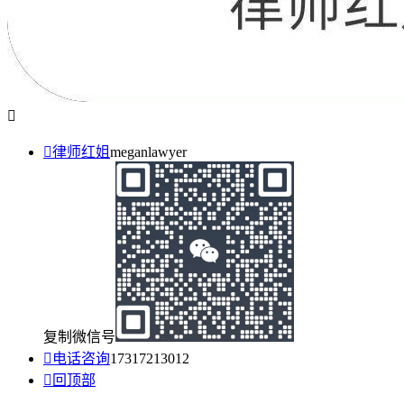


律师红姐
meganlawyer
复制微信号

电话咨询
17317213012

回顶部