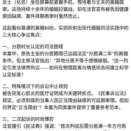
女士（化名）坐在屏幕前紧握手机，等待着与丈夫的离婚庭
审。这场持续十余年的婚姻拉锯战，却在法官宣布被告因健康
原因缺席、案件择期再审时戛然而止。
这起看似普通的离婚纠纷，实则折射出现代婚姻司法实践中的
三大核心争议焦点：
一、分居时长认定的司法困境
本案中，原告主张的分居期限已远超法定”分居满二年”的离婚
条件。但主审法官指出：”异地分居不等于感情破裂。”这一判
定引发法律界热议——如何在物理距离与情感状态间建立科学
认定标准？
二、特殊情况下的诉讼中止规则
被告突发心肌炎的医疗证明成为关键转折点。《民事诉讼法》
规定，必须到庭的当事人因正当理由缺席的可延期审理。但如
何界定”正当理由”？本案为同类案件提供了重要参考范本。
三、二次起诉的时效博弈
法官援引《民法典》强调：”首次判驳后需分居满一年方可再