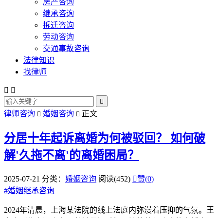
房产咨询
继承咨询
拆迁咨询
劳动咨询
交通事故咨询
法律知识
找律师



律师咨询
婚姻咨询
正文


分居十年起诉离婚为何被驳回？
如何破
解'久拖不离'的离婚困局？
2025-07-21
分类：
婚姻咨询
阅读(452)

赞(
0
)
#
婚姻继承咨询
2024年清晨，上海某法院的线上法庭内弥漫着压抑的气氛。王