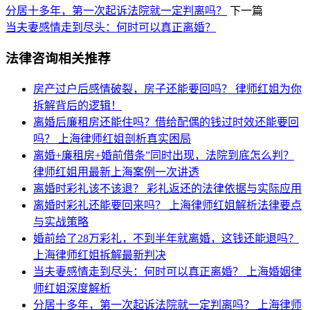
分居十多年，第一次起诉法院就一定判离吗？
下一篇
当夫妻感情走到尽头：何时可以真正离婚？
法律咨询相关推荐
房产过户后感情破裂，房子还能要回吗？
律师红姐为你
拆解背后的逻辑！
离婚后廉租房还能住吗？借给配偶的钱过时效还能要回
吗？
上海律师红姐剖析真实困局​​
离婚+廉租房+婚前借条”同时出现，法院到底怎么判？
律师红姐用最新上海案例一次讲透
离婚时彩礼该不该退？
彩礼返还的法律依据与实际应用
离婚时彩礼还能要回来吗？
上海律师红姐解析法律要点
与实战策略
婚前给了28万彩礼，不到半年就离婚，这钱还能退吗？
上海律师红姐拆解最新判决
当夫妻感情走到尽头：何时可以真正离婚？
上海婚姻律
师红姐深度解析
分居十多年，第一次起诉法院就一定判离吗？
上海律师