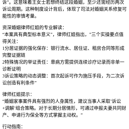
诉”。这意味着王女士若想终结这段婚姻，至少还需经历两次
诉讼周期。这种制度设计背后，体现了司法对婚姻关系修复可
能性的审慎考量。
资深婚姻律师红姐的专业解读：
“本案具有典型标本意义”，律师红姐指出，”三个实操要点值
得关注：
1分居证据的强化保存​​：银行流水、居住证、租房合同等形成
完整证据链
2​​特殊情况的举证责任​​：患病方需提供连续诊疗记录而非单一
诊断证明
3​​诉讼策略的动态调整​​：首次起诉可作为施压手段，为二次诉
讼创造有利条件”
律师红姐提示：
“婚姻家事案件具有强烈的人身属性，建议当事人采取’诉讼
+调解’组合策略。对于长期分居情形，可通过申报夫妻共同财
产、申请行为保全等方式掌握主动权。”
行动指南​​：