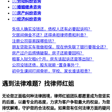


劳动纠纷咨询


婚姻继承咨询


房产纠纷咨询


经济纠纷咨询
失信人确实没钱还，债权人还有必要起诉吗？
欠居间佣金不还？还得承担律师费和利息？
注册公司容易踩哪些坑？
朋友贷款买车我做担保，现在他失联了银行要我全还？
房产过户后感情破裂，房子还能要回吗？
租客入狱欠租6个月，房东该起诉还是等出狱？
公司没钱还债，股东就能 “置身事外”？
初中生课间打闹骨折，学校、家长谁该担责？
遇到法律难题？找律师红姐
无论您正面临何种法律困境，律师红姐团队都愿意成为您坚实
的后盾，以最专业的态度，力求为客户争取最大的权益，为您
排忧解难，守护您的合法权益。如果您有任何法律方面的疑问