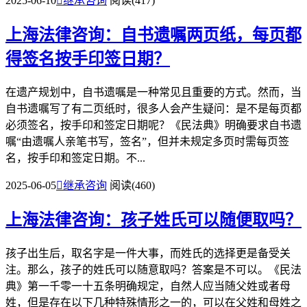
2025-06-10

继承咨询
阅读(417)
上海法律咨询：自书遗嘱两页纸，每页都
得签名按手印签日期？
在遗产规划中，自书遗嘱是一种常见且重要的方式。然而，当
自书遗嘱写了有二页纸时，很多人会产生疑问：是不是每页都
必须签名，按手印和签定日期呢？《民法典》明确要求自书遗
嘱“由遗嘱人亲笔书写，签名”，但并未规定多页时需每页签
名，按手印和签定日期。不...
2025-06-05

继承咨询
阅读(460)
上海法律咨询：孩子姓氏可以随便取吗？
孩子出生后，取名字是一件大事，而姓氏的选择更是备受关
注。那么，孩子的姓氏可以随意取吗？答案是不可以。《民法
典》第一千零一十五条明确规定，自然人应当随父姓或者母
姓，但是存在以下几种特殊情形之一的，可以在父姓和母姓之