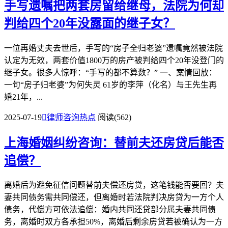
手写遗嘱把两套房留给继母，法院为何却
判给四个20年没露面的继子女？
一位再婚丈夫去世后，手写的“房子全归老婆”遗嘱竟然被法院
认定为无效，两套价值1800万的房产被判给四个20年没登门的
继子女。很多人惊呼：“手写的都不算数？” 一、案情回放：
一句“房子归老婆”为何失灵 61岁的李萍（化名）与王先生再
婚21年，...
2025-07-19

律师咨询热点
阅读(562)
上海婚姻纠纷咨询：替前夫还房贷后能否
追偿？
离婚后为避免征信问题替前夫偿还房贷，这笔钱能否要回？夫
妻共同债务需共同偿还，但离婚时若法院判决房贷为一方个人
债务，代偿方可依法追偿：婚内共同还贷部分属夫妻共同债
务，离婚时双方各承担50%，离婚后剩余房贷若被确认为一方