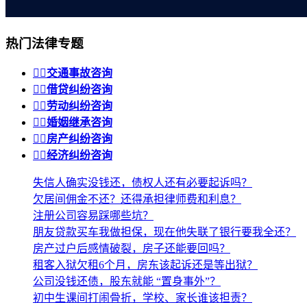
热门法律专题


交通事故咨询


借贷纠纷咨询


劳动纠纷咨询


婚姻继承咨询


房产纠纷咨询


经济纠纷咨询
失信人确实没钱还，债权人还有必要起诉吗？
欠居间佣金不还？还得承担律师费和利息？
注册公司容易踩哪些坑？
朋友贷款买车我做担保，现在他失联了银行要我全还？
房产过户后感情破裂，房子还能要回吗？
租客入狱欠租6个月，房东该起诉还是等出狱？
公司没钱还债，股东就能 “置身事外”？
初中生课间打闹骨折，学校、家长谁该担责？