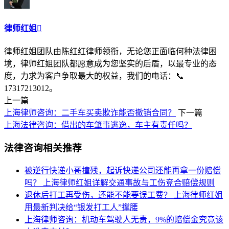
律师红姐

律师红姐团队由陈红红律师领衔，无论您正面临何种法律困
境，律师红姐团队都愿意成为您坚实的后盾，以最专业的态
度，力求为客户争取最大的权益，我们的电话：📞
17317213012。
上一篇
上海律师咨询：二手车买卖欺诈能否撤销合同？
下一篇
上海法律咨询：借出的车肇事逃逸，车主有责任吗？
法律咨询相关推荐
被逆行快递小哥撞残，起诉快递公司还能再拿一份赔偿
吗？
上海律师红姐详解交通事故与工伤竞合赔偿规则
退休后打工再受伤，还能不能要误工费？
上海律师红姐
用最新判决给“银发打工人”撑腰
上海律师咨询：机动车驾驶人无责，9%的赔偿金究竟该