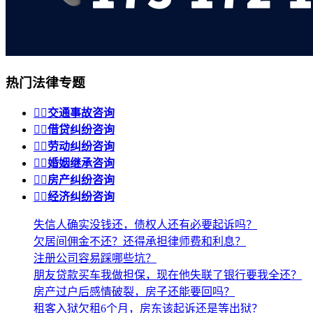
热门法律专题


交通事故咨询


借贷纠纷咨询


劳动纠纷咨询


婚姻继承咨询


房产纠纷咨询


经济纠纷咨询
失信人确实没钱还，债权人还有必要起诉吗？
欠居间佣金不还？还得承担律师费和利息？
注册公司容易踩哪些坑？
朋友贷款买车我做担保，现在他失联了银行要我全还？
房产过户后感情破裂，房子还能要回吗？
租客入狱欠租6个月，房东该起诉还是等出狱？