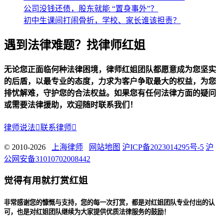
公司没钱还债，股东就能 “置身事外”？
初中生课间打闹骨折，学校、家长谁该担责？
遇到法律难题？找律师红姐
无论您正面临何种法律困境，律师红姐团队都愿意成为您坚实
的后盾，以最专业的态度，力求为客户争取最大的权益，为您
排忧解难，守护您的合法权益。如果您有任何法律方面的疑问
或需要法律援助，欢迎随时联系我们！
律师说法

联系律师

© 2010-2026
上海律师
网站地图
沪ICP备2023014295号-5
沪
公网安备31010702008442
觉得有用就打赏红姐
非常感谢您的慷慨与支持，您的每一次打赏，都是对红姐团队专业付出的认
可，也是对红姐团队继续为大家提供优质法律服务的鼓励！