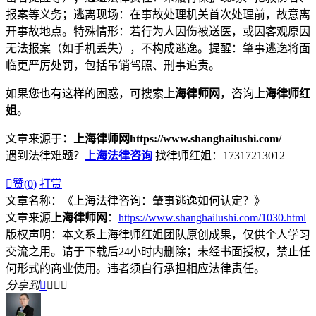
报案等义务；逃离现场：在事故处理机关首次处理前，故意离
开事故地点。特殊情形：若行为人因伤被送医，或因客观原因
无法报案（如手机丢失），不构成逃逸。提醒：肇事逃逸将面
临更严厉处罚，包括吊销驾照、刑事追责。
如果您也有这样的困惑，可搜索
上海律师网
，咨询
上海律师红
姐
。
文章来源于
：上海律师网https://www.shanghailushi.com/
遇到法律难题？
上海法律咨询
找律师红姐：17317213012

赞(
0
)
打赏
文章名称：《上海法律咨询：肇事逃逸如何认定？》
文章来源
上海律师网
：
https://www.shanghailushi.com/1030.html
版权声明：本文系上海律师红姐团队原创成果，仅供个人学习
交流之用。请于下载后24小时内删除；未经书面授权，禁止任
何形式的商业使用。违者须自行承担相应法律责任。
分享到



