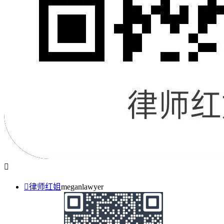


律师红姐
meganlawyer