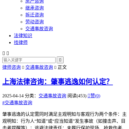
房产咨询
继承咨询
拆迁咨询
劳动咨询
交通事故咨询
法律知识
找律师



律师咨询
交通事故咨询
正文


上海法律咨询：肇事逃逸如何认定？
2025-04-14
分类：
交通事故咨询
阅读(453)

赞(
0
)
#
交通事故咨询
肇事逃逸的认定需同时满足主观明知与客观行为两个条件：主
观明知：行为人“知道”或“应当知道”发生事故（如撞击声、目
击者提醒等）；逃避法律责任：未履行保护现场、抢救伤者、