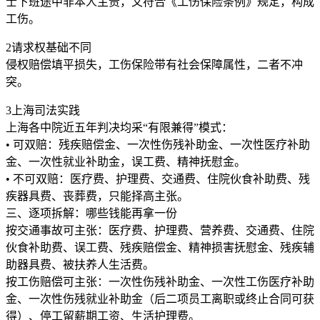
士下班途中非本人主责，又符合《工伤保险条例》规定，构成
工伤。
2请求权基础不同
侵权赔偿填平损失，工伤保险带有社会保障属性，二者不冲
突。
3上海司法实践
上海各中院近五年判决均采“有限兼得”模式：
• 可双赔：残疾赔偿金、一次性伤残补助金、一次性医疗补助
金、一次性就业补助金，误工费、精神抚慰金。
• 不可双赔：医疗费、护理费、交通费、住院伙食补助费、残
疾器具费、丧葬费，只能择高主张。
三、逐项拆解：哪些钱能再拿一份
按交通事故可主张：医疗费、护理费、营养费、交通费、住院
伙食补助费、误工费、残疾赔偿金、精神损害抚慰金、残疾辅
助器具费、被扶养人生活费。
按工伤赔偿可主张：一次性伤残补助金、一次性工伤医疗补助
金、一次性伤残就业补助金（后二项员工离职或终止合同可获
得）、停工留薪期工资、生活护理费。