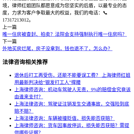
境，律师红姐团队都愿意成为您坚实的后盾，以最专业的态
度，力求为客户争取最大的权益，我们的电话：📞
17317213012。
上一篇
唯一住房被查封、拍卖？法院会支持强制执行唯一住房吗？
下一篇
外地买房烂尾，房子没拿到，钱也退不了，怎么办？
法律咨询相关推荐
退休后打工再受伤，还能不能要误工费？
上海律师红姐
用最新判决给“银发打工人”撑腰
上海律师咨询：机动车驾驶人无责，9%的赔偿金究竟该
由谁来支付？
上海法律咨询：驾驶证注销发生交通事故，交强险到底
赔不赔？
上海法律咨询：车辆被撞贬值，损失能否获赔？
上海律师咨询：货车因事故停运，损失能否获赔？需提
供哪些证据？