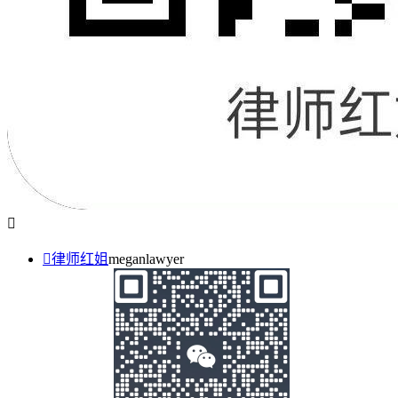


律师红姐
meganlawyer