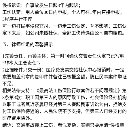
侵权诉讼：自事故发生日起3年内起诉；
工伤认定：用人单位30日内申报，个人可在1年内直接申报。
3程序并行不悖
可一边打民事侵权官司，一边走工伤认定，互不影响；工伤认
定下来后，如公司未缴社保，全部工伤待遇由公司自掏腰包。
五、律师红姐的温馨提示
1先锁责任，再锁主体：第一时间确认交警责任认定书已写明
“非本人主要责任”。
2证据原件只交一份：医疗费发票交给社保中心报销时，一定
索要加盖公章的复印件并备注已核报金额，防止民事案件举证
不足。
相关法条支持：《最高法工伤保险行政案件若干问题规定》第
8条第3款：职工因第三人的原因导致工伤，社会保险经办机构
以职工或者其近亲属已经对第三人提起民事诉讼为由，拒绝支
付工伤保险待遇的，人民法院不予支持，但第三人已经支付的
医疗费用除外。
结语：交通事故撞上工伤，看似复杂，实则只要厘清“侵权填