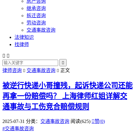
房产咨询
继承咨询
拆迁咨询
劳动咨询
交通事故咨询
法律知识
找律师



律师咨询
交通事故咨询
正文


被逆行快递小哥撞残，起诉快递公司还能
再拿一份赔偿吗？
上海律师红姐详解交
通事故与工伤竞合赔偿规则
2025-07-31
分类：
交通事故咨询
阅读(625)

赞(
0
)
#
交通事故咨询