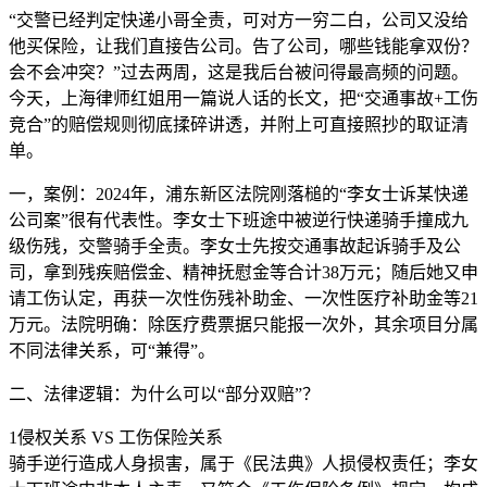
“交警已经判定快递小哥全责，可对方一穷二白，公司又没给
他买保险，让我们直接告公司。告了公司，哪些钱能拿双份？
会不会冲突？”过去两周，这是我后台被问得最高频的问题。
今天，上海律师红姐用一篇说人话的长文，把“交通事故+工伤
竞合”的赔偿规则彻底揉碎讲透，并附上可直接照抄的取证清
单。
一，案例：2024年，浦东新区法院刚落槌的“李女士诉某快递
公司案”很有代表性。李女士下班途中被逆行快递骑手撞成九
级伤残，交警骑手全责。李女士先按交通事故起诉骑手及公
司，拿到残疾赔偿金、精神抚慰金等合计38万元；随后她又申
请工伤认定，再获一次性伤残补助金、一次性医疗补助金等21
万元。法院明确：除医疗费票据只能报一次外，其余项目分属
不同法律关系，可“兼得”。
二、法律逻辑：为什么可以“部分双赔”？
1侵权关系 VS 工伤保险关系
骑手逆行造成人身损害，属于《民法典》人损侵权责任；李女