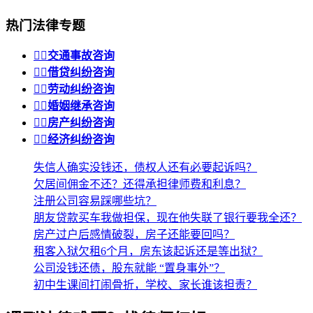
热门法律专题


交通事故咨询


借贷纠纷咨询


劳动纠纷咨询


婚姻继承咨询


房产纠纷咨询


经济纠纷咨询
失信人确实没钱还，债权人还有必要起诉吗？
欠居间佣金不还？还得承担律师费和利息？
注册公司容易踩哪些坑？
朋友贷款买车我做担保，现在他失联了银行要我全还？
房产过户后感情破裂，房子还能要回吗？
租客入狱欠租6个月，房东该起诉还是等出狱？
公司没钱还债，股东就能 “置身事外”？
初中生课间打闹骨折，学校、家长谁该担责？