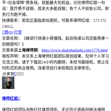
平+社会保障”两条线，就能最大化权益。记住律师红姐一句
话：医疗费不双赔，其余大多能双赔；告个人不如告公司，职
务行为跑不掉。
快速联系：若您正面临类似困扰，可联系律师红组：173 172
13012。

赞(
0
)
打赏
文章名称：《被逆行快递小哥撞残，起诉快递公司还能再拿一
份赔偿吗？》
文章来源
上海律师网
：
https://www.shanghailushi.com/1776.html
版权声明：本文系上海律师红姐团队原创成果，仅供个人学习
交流之用。请于下载后24小时内删除；未经书面授权，禁止任
何形式的商业使用。违者须自行承担相应法律责任。
分享到




律师红姐

律师红姐团队由陈红红律师领衔，无论您正面临何种法律困