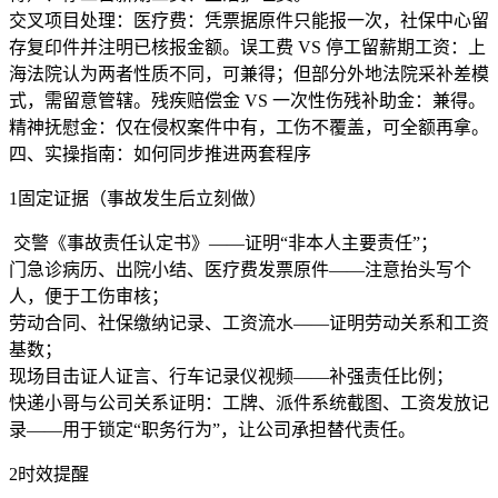
交叉项目处理：医疗费：凭票据原件只能报一次，社保中心留
存复印件并注明已核报金额。误工费 VS 停工留薪期工资：上
海法院认为两者性质不同，可兼得；但部分外地法院采补差模
式，需留意管辖。残疾赔偿金 VS 一次性伤残补助金：兼得。
精神抚慰金：仅在侵权案件中有，工伤不覆盖，可全额再拿。
四、实操指南：如何同步推进两套程序
1固定证据（事故发生后立刻做）
交警《事故责任认定书》——证明“非本人主要责任”；
门急诊病历、出院小结、医疗费发票原件——注意抬头写个
人，便于工伤审核；
劳动合同、社保缴纳记录、工资流水——证明劳动关系和工资
基数；
现场目击证人证言、行车记录仪视频——补强责任比例；
快递小哥与公司关系证明：工牌、派件系统截图、工资发放记
录——用于锁定“职务行为”，让公司承担替代责任。
2时效提醒