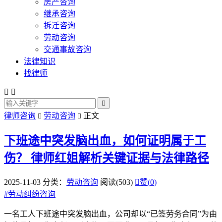
房产咨询
继承咨询
拆迁咨询
劳动咨询
交通事故咨询
法律知识
找律师



律师咨询
劳动咨询
正文


下班途中突发脑出血，如何证明属于工
伤？
律师红姐解析关键证据与法律路径
2025-11-03
分类：
劳动咨询
阅读(503)

赞(
0
)
#
劳动纠纷咨询
一名工人下班途中突发脑出血，公司却以“已签劳务合同”为由