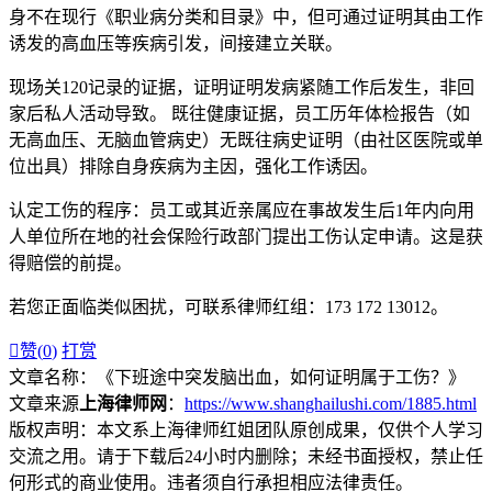
身不在现行《职业病分类和目录》中，但可通过证明其由工作
诱发的高血压等疾病引发，间接建立关联。
现场关120记录的证据，证明证明发病紧随工作后发生，非回
家后私人活动导致。 既往健康证据，员工历年体检报告（如
无高血压、无脑血管病史）无既往病史证明（由社区医院或单
位出具）排除自身疾病为主因，强化工作诱因。
认定工伤的程序：员工或其近亲属应在事故发生后1年内向用
人单位所在地的社会保险行政部门提出工伤认定申请。这是获
得赔偿的前提。
若您正面临类似困扰，可联系律师红组：173 172 13012。

赞(
0
)
打赏
文章名称：《下班途中突发脑出血，如何证明属于工伤？》
文章来源
上海律师网
：
https://www.shanghailushi.com/1885.html
版权声明：本文系上海律师红姐团队原创成果，仅供个人学习
交流之用。请于下载后24小时内删除；未经书面授权，禁止任
何形式的商业使用。违者须自行承担相应法律责任。