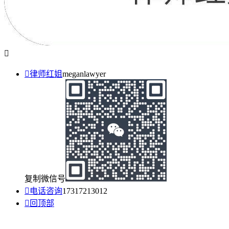


律师红姐
meganlawyer
复制微信号

电话咨询
17317213012

回顶部