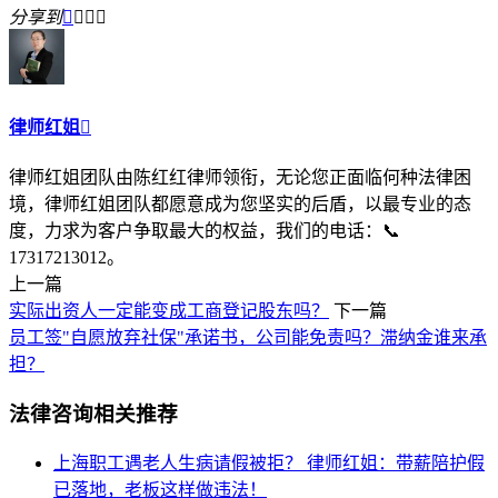
分享到




律师红姐

律师红姐团队由陈红红律师领衔，无论您正面临何种法律困
境，律师红姐团队都愿意成为您坚实的后盾，以最专业的态
度，力求为客户争取最大的权益，我们的电话：📞
17317213012。
上一篇
实际出资人一定能变成工商登记股东吗？
下一篇
员工签"自愿放弃社保"承诺书，公司能免责吗？滞纳金谁来承
担？
法律咨询相关推荐
上海职工遇老人生病请假被拒？
律师红姐：带薪陪护假
已落地，老板这样做违法！