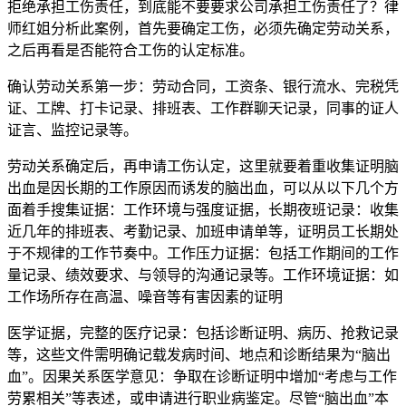
拒绝承担工伤责任，到底能不要要求公司承担工伤责任了？律
师红姐分析此案例，首先要确定工伤，必须先确定劳动关系，
之后再看是否能符合工伤的认定标准。
确认劳动关系第一步：劳动合同，工资条、银行流水、完税凭
证、工牌、打卡记录、排班表、工作群聊天记录，同事的证人
证言、监控记录等。
劳动关系确定后，再申请工伤认定，这里就要着重收集证明脑
出血是因长期的工作原因而诱发的脑出血，可以从以下几个方
面着手搜集证据：工作环境与强度证据，长期夜班记录：收集
近几年的排班表、考勤记录、加班申请单等，证明员工长期处
于不规律的工作节奏中。工作压力证据：包括工作期间的工作
量记录、绩效要求、与领导的沟通记录等。工作环境证据：如
工作场所存在高温、噪音等有害因素的证明
医学证据，完整的医疗记录：包括诊断证明、病历、抢救记录
等，这些文件需明确记载发病时间、地点和诊断结果为“脑出
血”。因果关系医学意见：争取在诊断证明中增加“考虑与工作
劳累相关”等表述，或申请进行职业病鉴定。尽管“脑出血”本