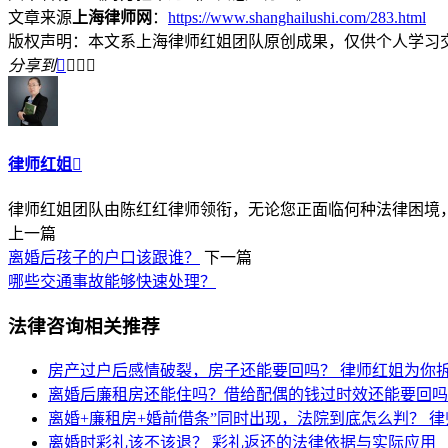
文章来源
上海律师网
：
https://www.shanghailushi.com/283.html
版权声明：本文系上海律师红姐团队原创成果，仅供个人学习
分享到




律师红姐

律师红姐团队由陈红红律师领衔，无论您正面临何种法律困境，律
上一篇
离婚后孩子的户口该跟谁？
下一篇
哪些交通事故能够快速处理？
法律咨询相关推荐
房产过户后感情破裂，房子还能要回吗？
律师红姐为你
离婚后廉租房还能住吗？借给配偶的钱过时效还能要回
离婚+廉租房+婚前借条”同时出现，法院到底怎么判？
律
离婚时彩礼该不该退？
彩礼返还的法律依据与实际应用