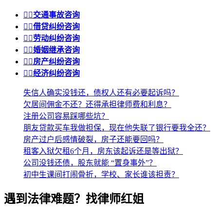


交通事故咨询


借贷纠纷咨询


劳动纠纷咨询


婚姻继承咨询


房产纠纷咨询


经济纠纷咨询
失信人确实没钱还，债权人还有必要起诉吗？
欠居间佣金不还？还得承担律师费和利息？
注册公司容易踩哪些坑？
朋友贷款买车我做担保，现在他失联了银行要我全还？
房产过户后感情破裂，房子还能要回吗？
租客入狱欠租6个月，房东该起诉还是等出狱？
公司没钱还债，股东就能 “置身事外”？
初中生课间打闹骨折，学校、家长谁该担责？
遇到法律难题？找律师红姐