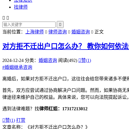
法律知识
找律师



当前位置：
上海律师
律师咨询
婚姻咨询
正文



对方拒不迁出户口怎么办？
教你如何依法
2024-12-24
分类：
婚姻咨询
阅读(492)

赞(
1
)
#
婚姻继承咨询
离婚后，如果对方拒不迁出户口，这往往会给您带来诸多不便
首先，双方应尝试通过协商解决户口问题。然而，如果协商无
律途径来维护自己的权益。具体来说，您可以向法院提起诉讼
遇到法律难题？找
律师红姐：17317213012

赞(
1
)
打赏
文章名称：《对方拒不迁出户口怎么办？》