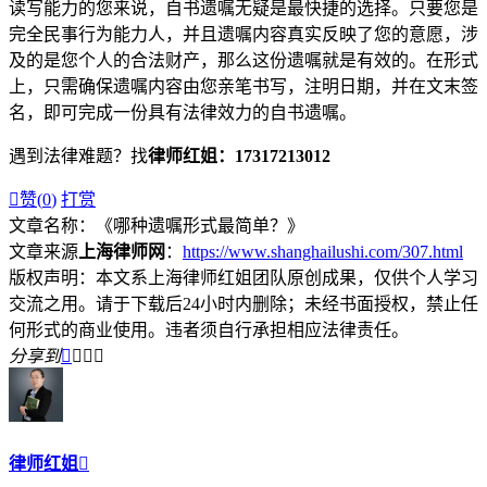
读写能力的您来说，自书遗嘱无疑是最快捷的选择。只要您是
完全民事行为能力人，并且遗嘱内容真实反映了您的意愿，涉
及的是您个人的合法财产，那么这份遗嘱就是有效的。在形式
上，只需确保遗嘱内容由您亲笔书写，注明日期，并在文末签
名，即可完成一份具有法律效力的自书遗嘱。
遇到法律难题？找
律师红姐：17317213012

赞(
0
)
打赏
文章名称：《哪种遗嘱形式最简单？》
文章来源
上海律师网
：
https://www.shanghailushi.com/307.html
版权声明：本文系上海律师红姐团队原创成果，仅供个人学习
交流之用。请于下载后24小时内删除；未经书面授权，禁止任
何形式的商业使用。违者须自行承担相应法律责任。
分享到




律师红姐
