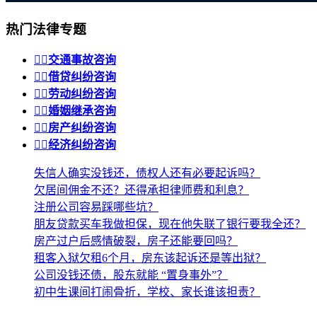
热门法律专题


交通事故咨询


借贷纠纷咨询


劳动纠纷咨询


婚姻继承咨询


房产纠纷咨询


经济纠纷咨询
失信人确实没钱还，债权人还有必要起诉吗？
欠居间佣金不还？还得承担律师费和利息？
注册公司容易踩哪些坑？
朋友贷款买车我做担保，现在他失联了银行要我全还？
房产过户后感情破裂，房子还能要回吗？
租客入狱欠租6个月，房东该起诉还是等出狱？
公司没钱还债，股东就能 “置身事外”？
初中生课间打闹骨折，学校、家长谁该担责？