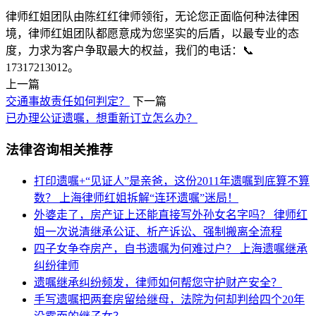
律师红姐团队由陈红红律师领衔，无论您正面临何种法律困
境，律师红姐团队都愿意成为您坚实的后盾，以最专业的态
度，力求为客户争取最大的权益，我们的电话：📞
17317213012。
上一篇
交通事故责任如何判定？
下一篇
已办理公证遗嘱，想重新订立怎么办？
法律咨询相关推荐
打印遗嘱+“见证人”是亲爸，这份2011年遗嘱到底算不算
数？
上海律师红姐拆解“连环遗嘱”迷局！
外婆走了，房产证上还能直接写外孙女名字吗？
律师红
姐一次说清继承公证、析产诉讼、强制搬离全流程
四子女争夺房产，自书遗嘱为何难过户？
上海遗嘱继承
纠纷律师
遗嘱继承纠纷频发，律师如何帮您守护财产安全？
手写遗嘱把两套房留给继母，法院为何却判给四个20年