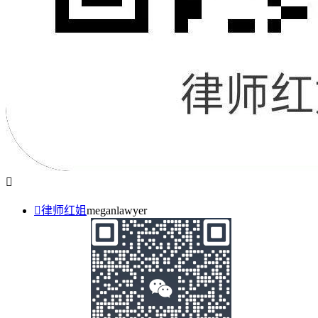


律师红姐
meganlawyer