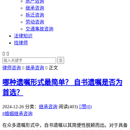
房产咨询
继承咨询
拆迁咨询
劳动咨询
交通事故咨询
法律知识
找律师



律师咨询
继承咨询
正文


哪种遗嘱形式最简单？
自书遗嘱是否为
首选？
2024-12-26
分类：
继承咨询
阅读(403)

赞(
0
)
#
婚姻继承咨询
在众多遗嘱形式中，自书遗嘱以其简便性脱颖而出。对于具备