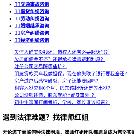


交通事故咨询


借贷纠纷咨询


劳动纠纷咨询


婚姻继承咨询


房产纠纷咨询


经济纠纷咨询
失信人确实没钱还，债权人还有必要起诉吗？
欠居间佣金不还？还得承担律师费和利息？
注册公司容易踩哪些坑？
朋友贷款买车我做担保，现在他失联了银行要我全还？
房产过户后感情破裂，房子还能要回吗？
租客入狱欠租6个月，房东该起诉还是等出狱？
公司没钱还债，股东就能 “置身事外”？
初中生课间打闹骨折，学校、家长谁该担责？
遇到法律难题？找律师红姐
无论您正面临何种法律困境，律师红姐团队都愿意成为您坚实