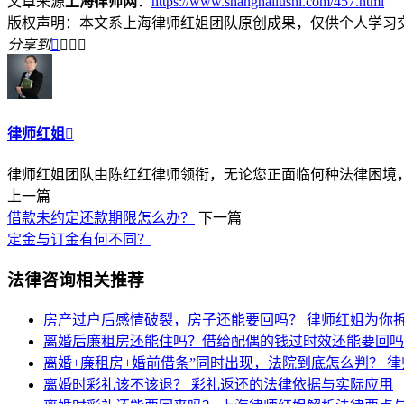
文章来源
上海律师网
：
https://www.shanghailushi.com/457.html
版权声明：本文系上海律师红姐团队原创成果，仅供个人学习
分享到




律师红姐

律师红姐团队由陈红红律师领衔，无论您正面临何种法律困境，律
上一篇
借款未约定还款期限怎么办？
下一篇
定金与订金有何不同？
法律咨询相关推荐
房产过户后感情破裂，房子还能要回吗？
律师红姐为你
离婚后廉租房还能住吗？借给配偶的钱过时效还能要回
离婚+廉租房+婚前借条”同时出现，法院到底怎么判？
律
离婚时彩礼该不该退？
彩礼返还的法律依据与实际应用