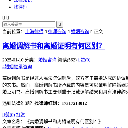
法律知识
找律师



当前位置：
上海律师
律师咨询
婚姻咨询
正文



离婚调解书和离婚证明有何区别？
2025-01-10
分类：
婚姻咨询
阅读(562)

赞(
0
)
#
婚姻继承咨询
离婚调解书是经过人民法院调解后，双方基于离婚达成的协议
的文书。然而，离婚调解书所承载的内容是可以证明解除婚姻
婚证明书。离婚调解书主要侧重于记载调解结果和具有法律约
遇到法律难题？找
律师红姐：17317213012

赞(
0
)
打赏
文章名称：《离婚调解书和离婚证明有何区别？》