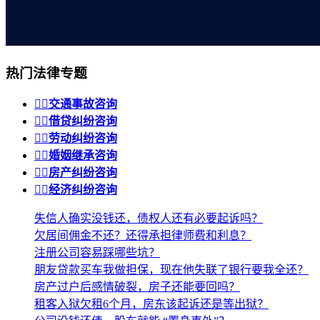
热门法律专题


交通事故咨询


借贷纠纷咨询


劳动纠纷咨询


婚姻继承咨询


房产纠纷咨询


经济纠纷咨询
失信人确实没钱还，债权人还有必要起诉吗？
欠居间佣金不还？还得承担律师费和利息？
注册公司容易踩哪些坑？
朋友贷款买车我做担保，现在他失联了银行要我全还？
房产过户后感情破裂，房子还能要回吗？
租客入狱欠租6个月，房东该起诉还是等出狱？