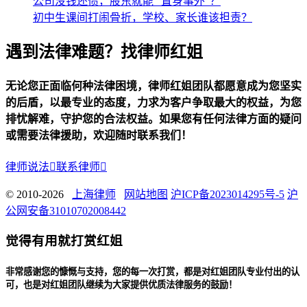
公司没钱还债，股东就能 “置身事外”？
初中生课间打闹骨折，学校、家长谁该担责？
遇到法律难题？找律师红姐
无论您正面临何种法律困境，律师红姐团队都愿意成为您坚实
的后盾，以最专业的态度，力求为客户争取最大的权益，为您
排忧解难，守护您的合法权益。如果您有任何法律方面的疑问
或需要法律援助，欢迎随时联系我们！
律师说法

联系律师

© 2010-2026
上海律师
网站地图
沪ICP备2023014295号-5
沪
公网安备31010702008442
觉得有用就打赏红姐
非常感谢您的慷慨与支持，您的每一次打赏，都是对红姐团队专业付出的认
可，也是对红姐团队继续为大家提供优质法律服务的鼓励！