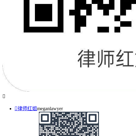


律师红姐
meganlawyer