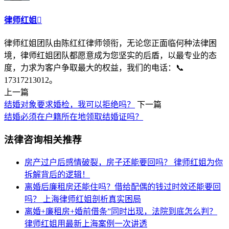
律师红姐

律师红姐团队由陈红红律师领衔，无论您正面临何种法律困
境，律师红姐团队都愿意成为您坚实的后盾，以最专业的态
度，力求为客户争取最大的权益，我们的电话：📞
17317213012。
上一篇
结婚对象要求婚检，我可以拒绝吗？
下一篇
结婚必须在户籍所在地领取结婚证吗？
法律咨询相关推荐
房产过户后感情破裂，房子还能要回吗？
律师红姐为你
拆解背后的逻辑！
离婚后廉租房还能住吗？借给配偶的钱过时效还能要回
吗？
上海律师红姐剖析真实困局​​
离婚+廉租房+婚前借条”同时出现，法院到底怎么判？
律师红姐用最新上海案例一次讲透