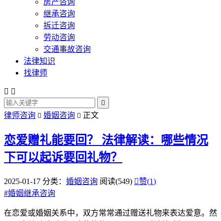
房产咨询
继承咨询
拆迁咨询
劳动咨询
交通事故咨询
法律知识
找律师



律师咨询
婚姻咨询
正文


恋爱赠礼能要回？
法律解读：哪些情况
下可以起诉要回礼物？
2025-01-17
分类：
婚姻咨询
阅读(549)

赞(
1
)
#
婚姻继承咨询
在恋爱或婚姻关系中，双方常常通过赠送礼物来表达爱意。然