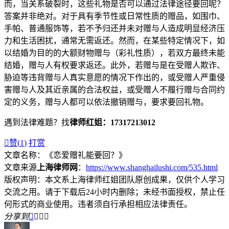
而，当关系破裂时，这些礼物是否可以通过法律途径要回呢？
答案并非绝对。对于具有季节性或日常性质的赠品，如围巾、
手帕、普通服饰等，若不予归还并未对赠与人造成明显经济压
力和生活困扰，通常无需返还。然而，在某些特定情况下，如
以结婚为目的的大额财物赠与（彩礼性质），若双方最终未能
结婚，赠与人有权要求返还。此外，若赠与是在受赠人欺诈、
胁迫等违背赠与人真实意愿的情况下作出的，或受赠人严重侵
害赠与人及其近亲属的合法权益，或受赠人不履行赠与合同约
定的义务，赠与人都可以依法撤销赠与，要求要回礼物。
遇到法律难题？找
律师红姐：17317213012

赞(
1
)
打赏
文章名称：《恋爱赠礼能要回？》
文章来源
上海律师网
：
https://www.shanghailushi.com/535.html
版权声明：本文系上海律师红姐团队原创成果，仅供个人学习
交流之用。请于下载后24小时内删除；未经书面授权，禁止任
何形式的商业使用。违者须自行承担相应法律责任。
分享到



