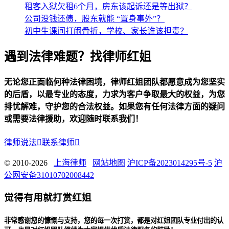
租客入狱欠租6个月，房东该起诉还是等出狱？
公司没钱还债，股东就能 “置身事外”？
初中生课间打闹骨折，学校、家长谁该担责？
遇到法律难题？找律师红姐
无论您正面临何种法律困境，律师红姐团队都愿意成为您坚实
的后盾，以最专业的态度，力求为客户争取最大的权益，为您
排忧解难，守护您的合法权益。如果您有任何法律方面的疑问
或需要法律援助，欢迎随时联系我们！
律师说法

联系律师

© 2010-2026
上海律师
网站地图
沪ICP备2023014295号-5
沪
公网安备31010702008442
觉得有用就打赏红姐
非常感谢您的慷慨与支持，您的每一次打赏，都是对红姐团队专业付出的认