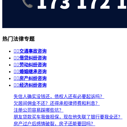
热门法律专题


交通事故咨询


借贷纠纷咨询


劳动纠纷咨询


婚姻继承咨询


房产纠纷咨询


经济纠纷咨询
失信人确实没钱还，债权人还有必要起诉吗？
欠居间佣金不还？还得承担律师费和利息？
注册公司容易踩哪些坑？
朋友贷款买车我做担保，现在他失联了银行要我全还？
房产过户后感情破裂，房子还能要回吗？