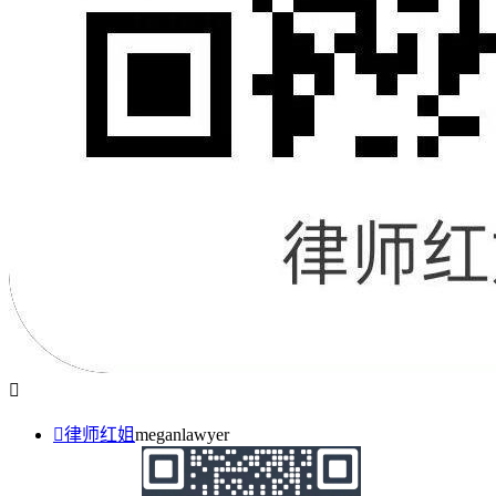


律师红姐
meganlawyer