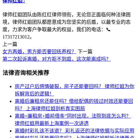
律师红姐

律师红姐团队由陈红红律师领衔，无论您正面临何种法律困
境，律师红姐团队都愿意成为您坚实的后盾，以最专业的态
度，力求为客户争取最大的权益，我们的电话：📞
17317213012。
上一篇
女方再婚，男方能否要回抚养权？
下一篇
第二次起诉离婚，对方拒不到庭，这次能离成吗？
法律咨询相关推荐
房产过户后感情破裂，房子还能要回吗？
律师红姐为你
拆解背后的逻辑！
离婚后廉租房还能住吗？借给配偶的钱过时效还能要回
吗？
上海律师红姐剖析真实困局​​
离婚+廉租房+婚前借条”同时出现，法院到底怎么判？
律师红姐用最新上海案例一次讲透
离婚时彩礼该不该退？
彩礼返还的法律依据与实际应用