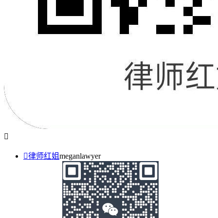


律师红姐
meganlawyer