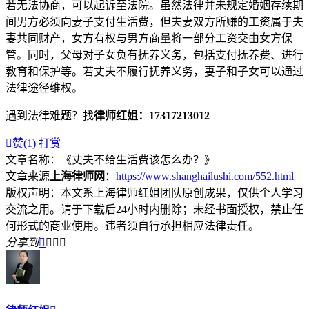
若无法协商，可以起诉至法院。虽然法律并未规定婚姻存续期
间男方必须向妻子支付生活费，但夫妻双方所赚的工资属于夫
妻共同财产，女方有权与男方商量将一部分工资交由女方保
管。同时，父母对子女负有抚养义务，包括支付抚养费、进行
教育和保护等。若丈夫不履行抚养义务，妻子和子女可以通过
法律途径维权。
遇到法律难题？找
律师红姐：17317213012

赞(
1
)
打赏
文章名称：《丈夫不给生活费该怎么办？》
文章来源
上海律师网
：
https://www.shanghailushi.com/552.html
版权声明：本文系上海律师红姐团队原创成果，仅供个人学习
交流之用。请于下载后24小时内删除；未经书面授权，禁止任
何形式的商业使用。违者须自行承担相应法律责任。
分享到



