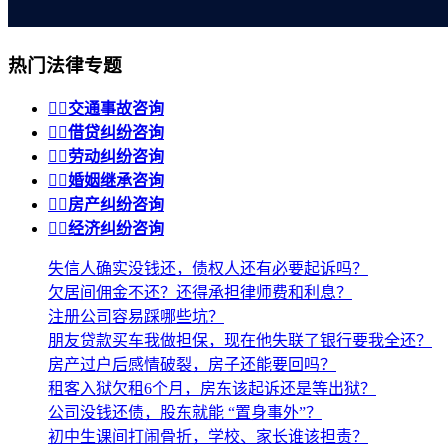
热门法律专题


交通事故咨询


借贷纠纷咨询


劳动纠纷咨询


婚姻继承咨询


房产纠纷咨询


经济纠纷咨询
失信人确实没钱还，债权人还有必要起诉吗？
欠居间佣金不还？还得承担律师费和利息？
注册公司容易踩哪些坑？
朋友贷款买车我做担保，现在他失联了银行要我全还？
房产过户后感情破裂，房子还能要回吗？
租客入狱欠租6个月，房东该起诉还是等出狱？
公司没钱还债，股东就能 “置身事外”？
初中生课间打闹骨折，学校、家长谁该担责？