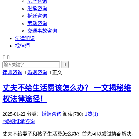
房产咨询
继承咨询
拆迁咨询
劳动咨询
交通事故咨询
法律知识
找律师



律师咨询
婚姻咨询
正文


丈夫不给生活费该怎么办？
一文揭秘维
权法律途径！
2025-01-22
分类：
婚姻咨询
阅读(780)

赞(
1
)
#
婚姻继承咨询
丈夫不给妻子和孩子生活费怎么办？首先可以尝试协商解决，