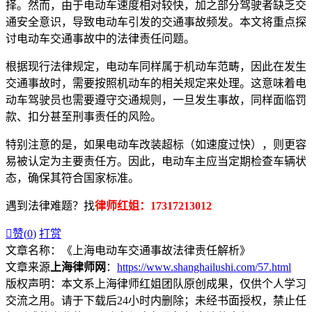
择。然而，由于电动车速度相对较快，加之部分驾驶者缺乏交
通安全意识，导致电动车引发的交通事故频发。本文将重点探
讨电动车交通事故中的法律责任问题。
根据现行法律规定，电动车同样属于机动车范畴，因此在发生
交通事故时，需要按照机动车的相关规定来处理。这意味着电
动车驾驶员也需要遵守交通规则，一旦发生事故，同样面临罚
款、扣分甚至刑事责任的风险。
特别注意的是，如果电动车改装超标（如速度过快），则更容
易被认定为主要责任方。因此，电动车主应当定期检查车辆状
态，确保其符合国家标准。
遇到法律难题？找
律师红姐：17317213012

赞(
0
)
打赏
文章名称：《上海电动车交通事故法律责任解析》
文章来源
上海律师网
：
https://www.shanghailushi.com/57.html
版权声明：本文系上海律师红姐团队原创成果，仅供个人学习
交流之用。请于下载后24小时内删除；未经书面授权，禁止任