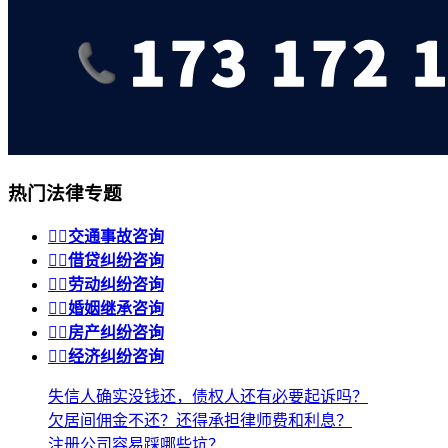
热门法律专题


交通事故咨询


借贷纠纷咨询


劳动纠纷咨询


婚姻继承咨询


房产纠纷咨询


经济纠纷咨询
失信人确实没钱还，债权人还有必要起诉吗？
欠居间佣金不还？还得承担律师费和利息？
注册公司容易踩哪些坑？