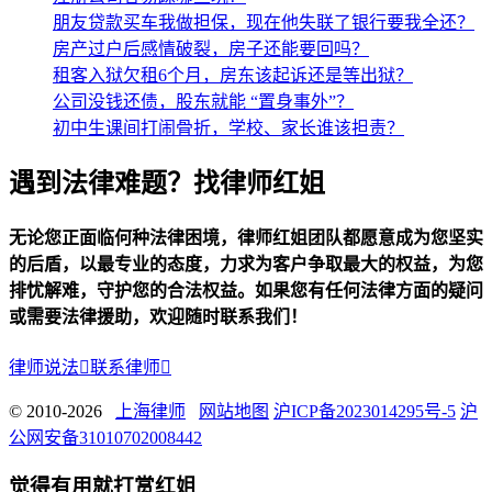
朋友贷款买车我做担保，现在他失联了银行要我全还？
房产过户后感情破裂，房子还能要回吗？
租客入狱欠租6个月，房东该起诉还是等出狱？
公司没钱还债，股东就能 “置身事外”？
初中生课间打闹骨折，学校、家长谁该担责？
遇到法律难题？找律师红姐
无论您正面临何种法律困境，律师红姐团队都愿意成为您坚实
的后盾，以最专业的态度，力求为客户争取最大的权益，为您
排忧解难，守护您的合法权益。如果您有任何法律方面的疑问
或需要法律援助，欢迎随时联系我们！
律师说法

联系律师

© 2010-2026
上海律师
网站地图
沪ICP备2023014295号-5
沪
公网安备31010702008442
觉得有用就打赏红姐