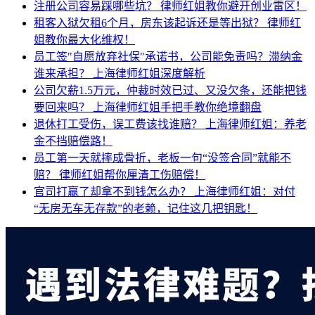
注册公司容易踩哪些坑？
律师红姐教你避开创业雷区！
租客入狱欠租6个月，房东该起诉还是等出狱？
律师红
姐教你最大化维权！
员工签"自愿放弃社保"承诺书，公司能免责吗？滞纳金
谁来承担？
上海律师红姐深度解析
公司欠薪1.5万元，仲裁时效已过、又没欠条，还能把钱
要回来吗？
上海律师红姐手把手教你绝境翻盘
退休打工受伤，误工费该找谁赔？
上海律师红姐：养老
金不挡赔偿路！
员工第一天就摔成骨折，老板一句“没签合同”就能不
赔？
律师红姐帮你厘清工伤赔偿！
官司打赢了却拿不到钱怎么办？
上海律师红姐：对付
“无房无车无存款”的老赖，记住这几把钥匙！