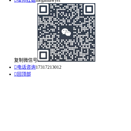

律师红姐
meganlawyer
复制微信号

电话咨询
17317213012

回顶部