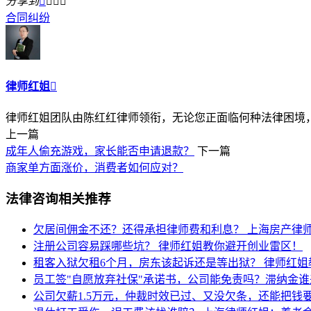
分享到




合同纠纷
律师红姐

律师红姐团队由陈红红律师领衔，无论您正面临何种法律困境，律
上一篇
成年人偷充游戏，家长能否申请退款？
下一篇
商家单方面涨价，消费者如何应对？
法律咨询相关推荐
欠居间佣金不还？还得承担律师费和利息？
上海房产律
注册公司容易踩哪些坑？
律师红姐教你避开创业雷区！
租客入狱欠租6个月，房东该起诉还是等出狱？
律师红姐
员工签"自愿放弃社保"承诺书，公司能免责吗？滞纳金
公司欠薪1.5万元，仲裁时效已过、又没欠条，还能把钱