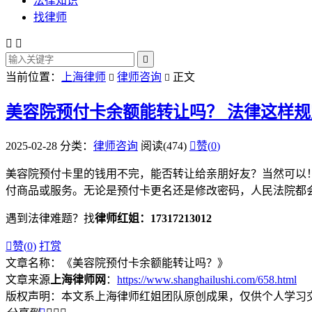
法律知识
找律师



当前位置：
上海律师
律师咨询
正文


美容院预付卡余额能转让吗？
法律这样规
2025-02-28
分类：
律师咨询
阅读(474)

赞(
0
)
美容院预付卡里的钱用不完，能否转让给亲朋好友？当然可以
付商品或服务。无论是预付卡更名还是修改密码，人民法院都
遇到法律难题？找
律师红姐：17317213012

赞(
0
)
打赏
文章名称：《美容院预付卡余额能转让吗？》
文章来源
上海律师网
：
https://www.shanghailushi.com/658.html
版权声明：本文系上海律师红姐团队原创成果，仅供个人学习