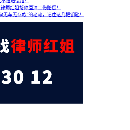
金不挡赔偿路！
？
律师红姐帮你厘清工伤赔偿！
房无车无存款”的老赖，记住这几把钥匙！