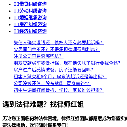


借贷纠纷咨询


劳动纠纷咨询


婚姻继承咨询


房产纠纷咨询


经济纠纷咨询
失信人确实没钱还，债权人还有必要起诉吗？
欠居间佣金不还？还得承担律师费和利息？
注册公司容易踩哪些坑？
朋友贷款买车我做担保，现在他失联了银行要我全还？
房产过户后感情破裂，房子还能要回吗？
租客入狱欠租6个月，房东该起诉还是等出狱？
公司没钱还债，股东就能 “置身事外”？
初中生课间打闹骨折，学校、家长谁该担责？
遇到法律难题？找律师红姐
无论您正面临何种法律困境，律师红姐团队都愿意成为您坚实
要法律援助，欢迎随时联系我们！