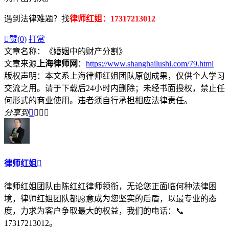
遇到法律难题？找
律师红姐：17317213012

赞(
0
)
打赏
文章名称：《婚姻中的财产分割》
文章来源
上海律师网
：
https://www.shanghailushi.com/79.html
版权声明：本文系上海律师红姐团队原创成果，仅供个人学习
交流之用。请于下载后24小时内删除；未经书面授权，禁止任
何形式的商业使用。违者须自行承担相应法律责任。
分享到




律师红姐

律师红姐团队由陈红红律师领衔，无论您正面临何种法律困
境，律师红姐团队都愿意成为您坚实的后盾，以最专业的态
度，力求为客户争取最大的权益，我们的电话：📞
17317213012。