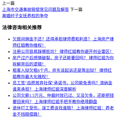
上一篇
上海市交通事故赔偿常见问题及解答
下一篇
离婚时子女抚养权的争夺
法律咨询相关推荐
欠居间佣金不还？还得承担律师费和利息？
上海房产律
师红姐教你维权！
注册公司容易踩哪些坑？
律师红姐教你避开创业雷区！
房产过户后感情破裂，房子还能要回吗？
律师红姐为你
拆解背后的逻辑！
租客入狱欠租6个月，房东该起诉还是等出狱？
律师红
姐教你最大化维权！
员工签"自愿放弃社保"承诺书，公司能免责吗？滞纳金
谁来承担？
上海律师红姐深度解析
公司欠薪1.5万元，仲裁时效已过、又没欠条，还能把钱
要回来吗？
上海律师红姐手把手教你绝境翻盘
退休打工受伤，误工费该找谁赔？
上海律师红姐：养老
金不挡赔偿路！