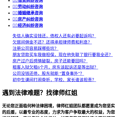


借贷纠纷咨询


劳动纠纷咨询


婚姻继承咨询


房产纠纷咨询


经济纠纷咨询
失信人确实没钱还，债权人还有必要起诉吗？
欠居间佣金不还？还得承担律师费和利息？
注册公司容易踩哪些坑？
朋友贷款买车我做担保，现在他失联了银行要我全还？
房产过户后感情破裂，房子还能要回吗？
租客入狱欠租6个月，房东该起诉还是等出狱？
公司没钱还债，股东就能 “置身事外”？
初中生课间打闹骨折，学校、家长谁该担责？
遇到法律难题？找律师红姐
无论您正面临何种法律困境，律师红姐团队都愿意成为您坚实
的后盾，以最专业的态度，力求为客户争取最大的权益，为您