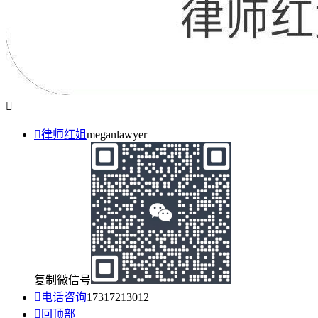


律师红姐
meganlawyer
复制微信号

电话咨询
17317213012

回顶部