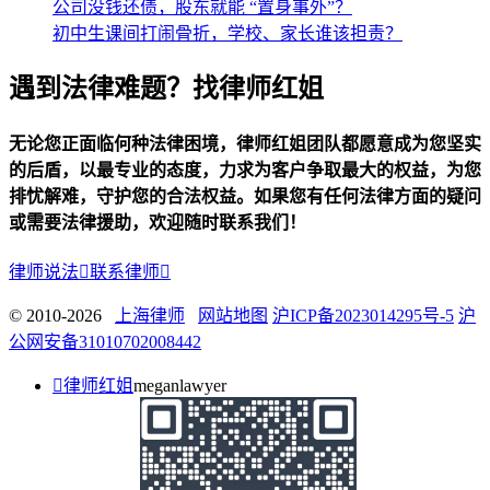
公司没钱还债，股东就能 “置身事外”？
初中生课间打闹骨折，学校、家长谁该担责？
遇到法律难题？找律师红姐
无论您正面临何种法律困境，律师红姐团队都愿意成为您坚实
的后盾，以最专业的态度，力求为客户争取最大的权益，为您
排忧解难，守护您的合法权益。如果您有任何法律方面的疑问
或需要法律援助，欢迎随时联系我们！
律师说法

联系律师

© 2010-2026
上海律师
网站地图
沪ICP备2023014295号-5
沪
公网安备31010702008442

律师红姐
meganlawyer