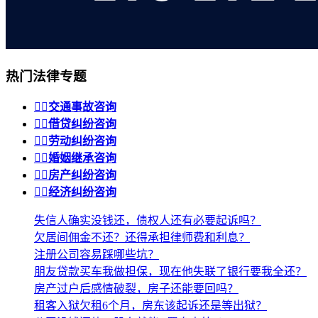
热门法律专题


交通事故咨询


借贷纠纷咨询


劳动纠纷咨询


婚姻继承咨询


房产纠纷咨询


经济纠纷咨询
失信人确实没钱还，债权人还有必要起诉吗？
欠居间佣金不还？还得承担律师费和利息？
注册公司容易踩哪些坑？
朋友贷款买车我做担保，现在他失联了银行要我全还？
房产过户后感情破裂，房子还能要回吗？
租客入狱欠租6个月，房东该起诉还是等出狱？