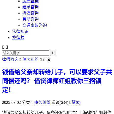
房产咨询
继承咨询
拆迁咨询
劳动咨询
交通事故咨询
法律知识
找律师



律师咨询
债务纠纷
正文


钱借给父亲却转给儿子，可以要求父子共
同偿还吗？
借贷律师红姐教你三招锁
定！
2025-08-02
分类：
债务纠纷
阅读(634)

赞(
0
)
钱借给父亲却转给儿子，借条还写“现金”？上海律师红姐教你