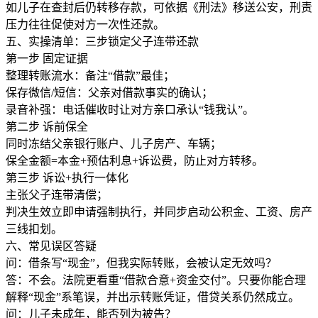
如儿子在查封后仍转移存款，可依据《刑法》移送公安，刑责
压力往往促使对方一次性还款。
五、实操清单：三步锁定父子连带还款
第一步 固定证据
整理转账流水：备注“借款”最佳；
保存微信/短信：父亲对借款事实的确认；
录音补强：电话催收时让对方亲口承认“钱我认”。
第二步 诉前保全
同时冻结父亲银行账户、儿子房产、车辆；
保全金额=本金+预估利息+诉讼费，防止对方转移。
第三步 诉讼+执行一体化
主张父子连带清偿；
判决生效立即申请强制执行，并同步启动公积金、工资、房产
三线扣划。
六、常见误区答疑
问：借条写“现金”，但我实际转账，会被认定无效吗？
答：不会。法院更看重“借款合意+资金交付”。只要你能合理
解释“现金”系笔误，并出示转账凭证，借贷关系仍然成立。
问：儿子未成年，能否列为被告？