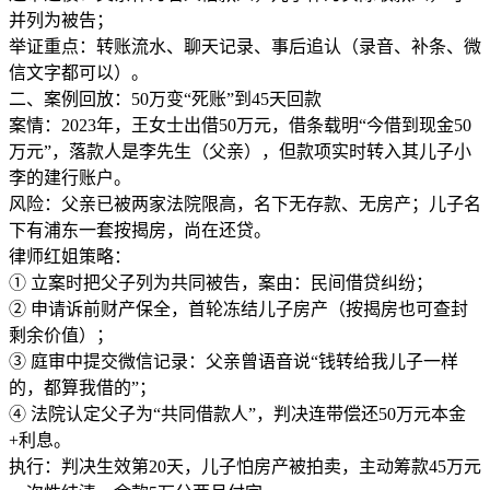
并列为被告；
举证重点：转账流水、聊天记录、事后追认（录音、补条、微
信文字都可以）。
二、案例回放：50万变“死账”到45天回款
案情：2023年，王女士出借50万元，借条载明“今借到现金50
万元”，落款人是李先生（父亲），但款项实时转入其儿子小
李的建行账户。
风险：父亲已被两家法院限高，名下无存款、无房产；儿子名
下有浦东一套按揭房，尚在还贷。
律师红姐策略：
① 立案时把父子列为共同被告，案由：民间借贷纠纷；
② 申请诉前财产保全，首轮冻结儿子房产（按揭房也可查封
剩余价值）；
③ 庭审中提交微信记录：父亲曾语音说“钱转给我儿子一样
的，都算我借的”；
④ 法院认定父子为“共同借款人”，判决连带偿还50万元本金
+利息。
执行：判决生效第20天，儿子怕房产被拍卖，主动筹款45万元