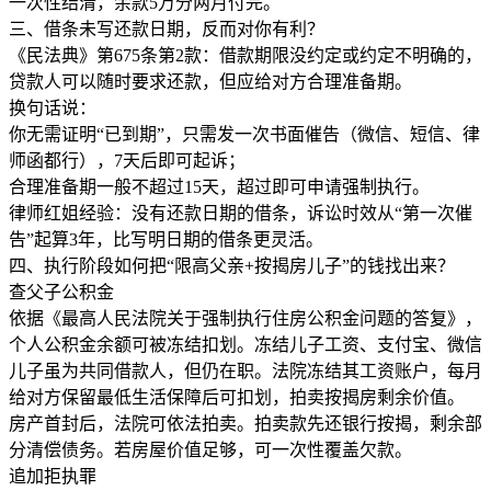
一次性结清，余款5万分两月付完。
三、借条未写还款日期，反而对你有利？
《民法典》第675条第2款：借款期限没约定或约定不明确的，
贷款人可以随时要求还款，但应给对方合理准备期。
换句话说：
你无需证明“已到期”，只需发一次书面催告（微信、短信、律
师函都行），7天后即可起诉；
合理准备期一般不超过15天，超过即可申请强制执行。
律师红姐经验：没有还款日期的借条，诉讼时效从“第一次催
告”起算3年，比写明日期的借条更灵活。
四、执行阶段如何把“限高父亲+按揭房儿子”的钱找出来？
查父子公积金
依据《最高人民法院关于强制执行住房公积金问题的答复》，
个人公积金余额可被冻结扣划。冻结儿子工资、支付宝、微信
儿子虽为共同借款人，但仍在职。法院冻结其工资账户，每月
给对方保留最低生活保障后可扣划，拍卖按揭房剩余价值。
房产首封后，法院可依法拍卖。拍卖款先还银行按揭，剩余部
分清偿债务。若房屋价值足够，可一次性覆盖欠款。
追加拒执罪