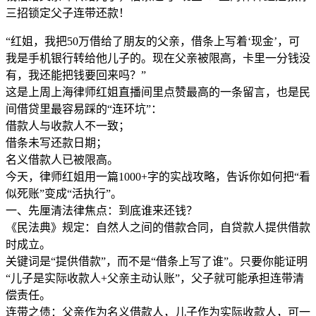
三招锁定父子连带还款！
“红姐，我把50万借给了朋友的父亲，借条上写着‘现金’，可
我是手机银行转给他儿子的。现在父亲被限高，卡里一分钱没
有，我还能把钱要回来吗？”
这是上周上海律师红姐直播间里点赞最高的一条留言，也是民
间借贷里最容易踩的“连环坑”：
借款人与收款人不一致；
借条未写还款日期；
名义借款人已被限高。
今天，律师红姐用一篇1000+字的实战攻略，告诉你如何把“看
似死账”变成“活执行”。
一、先厘清法律焦点：到底谁来还钱？
《民法典》规定：自然人之间的借款合同，自贷款人提供借款
时成立。
关键词是“提供借款”，而不是“借条上写了谁”。只要你能证明
“儿子是实际收款人+父亲主动认账”，父子就可能承担连带清
偿责任。
连带之债：父亲作为名义借款人，儿子作为实际收款人，可一