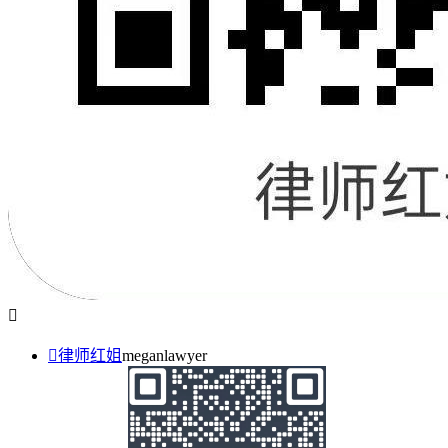


律师红姐
meganlawyer