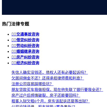
热门法律专题


交通事故咨询


借贷纠纷咨询


劳动纠纷咨询


婚姻继承咨询


房产纠纷咨询


经济纠纷咨询
失信人确实没钱还，债权人还有必要起诉吗？
欠居间佣金不还？还得承担律师费和利息？
注册公司容易踩哪些坑？
朋友贷款买车我做担保，现在他失联了银行要我全还？
房产过户后感情破裂，房子还能要回吗？
租客入狱欠租6个月，房东该起诉还是等出狱？
公司没钱还债，股东就能 “置身事外”？