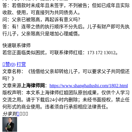
答：若借款时未成年且未签字，不列被告；但如已成年且实际
收款、使用，可直接列为共同债务人。
问：父亲已被限高，再起诉有意义吗？
答：有！连带之债的执行顺序不分先后。儿子有财产即可先执
行儿子，父亲限高只是增加心理威慑。
快速联系​​律师
若您正面临类似困扰，可联系律师红组：173 172 13012。

赞(
0
)
打赏
文章名称：《钱借给父亲却转给儿子，可以要求父子共同偿还
吗？》
文章来源
上海律师网
：
https://www.shanghailushi.com/1802.html
版权声明：本文系上海律师红姐团队原创成果，仅供个人学习
交流之用。请于下载后24小时内删除；未经书面授权，禁止任
何形式的商业使用。违者须自行承担相应法律责任。
分享到



