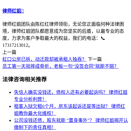
律师红姐

律师红姐团队由陈红红律师领衔，无论您正面临何种法律困
境，律师红姐团队都愿意成为您坚实的后盾，以最专业的态
度，力求为客户争取最大的权益，我们的电话：📞
17317213012。
上一篇
虹口公房已拆，动迁款却被承租人独吞？
下一篇
员工第一天就摔成骨折，老板一句“没签合同”就能不赔？
法律咨询相关推荐
失信人确实没钱还，债权人还有必要起诉吗？
律师红姐
专业分析利弊！
租客入狱欠租6个月，房东该起诉还是等出狱？
律师红
姐教你最大化维权！
公司没钱还债，股东就能 “置身事外”？
律师红姐揭开认
缴制下的责任真相！