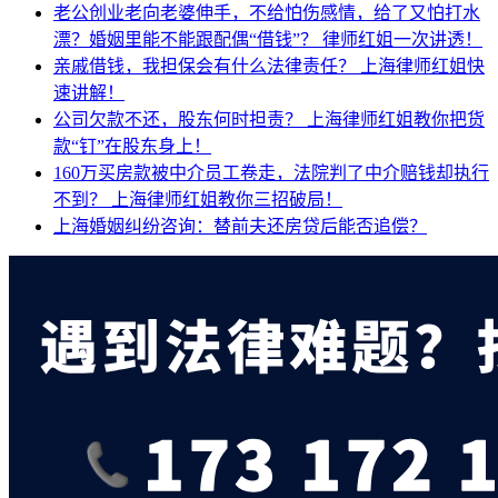
老公创业老向老婆伸手，不给怕伤感情，给了又怕打水
漂？婚姻里能不能跟配偶“借钱”？
律师红姐一次讲透！
亲戚借钱，我担保会有什么法律责任？
上海律师红姐快
速讲解！
公司欠款不还，股东何时担责？
上海律师红姐教你把货
款“钉”在股东身上！
160万买房款被中介员工卷走，法院判了中介赔钱却执行
不到？
上海律师红姐教你三招破局！
上海婚姻纠纷咨询：替前夫还房贷后能否追偿？