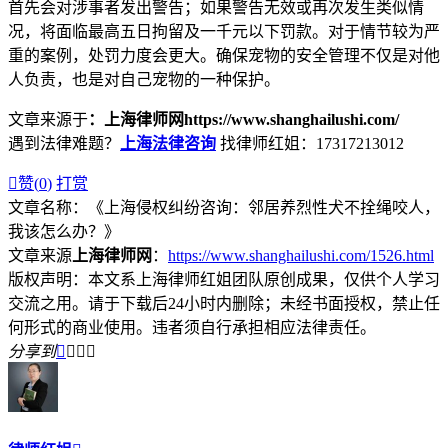
首先会对涉事者发出警告；如果警告无效或再次发生类似情
况，将面临最高五日拘留及一千元以下罚款。对于情节较为严
重的案例，处罚力度会更大。确保宠物的安全管理不仅是对他
人负责，也是对自己宠物的一种保护。
文章来源于
：上海律师网https://www.shanghailushi.com/
遇到法律难题？
上海法律咨询
找律师红姐：17317213012

赞(
0
)
打赏
文章名称：《上海侵权纠纷咨询：邻居养烈性犬不拴绳咬人，
我该怎么办？》
文章来源
上海律师网
：
https://www.shanghailushi.com/1526.html
版权声明：本文系上海律师红姐团队原创成果，仅供个人学习
交流之用。请于下载后24小时内删除；未经书面授权，禁止任
何形式的商业使用。违者须自行承担相应法律责任。
分享到



