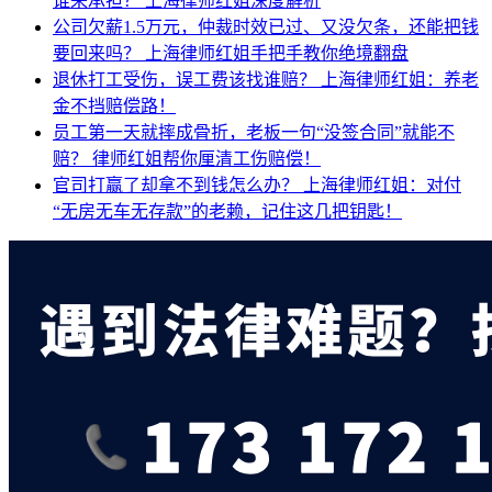
谁来承担？
上海律师红姐深度解析
公司欠薪1.5万元，仲裁时效已过、又没欠条，还能把钱
要回来吗？
上海律师红姐手把手教你绝境翻盘
退休打工受伤，误工费该找谁赔？
上海律师红姐：养老
金不挡赔偿路！
员工第一天就摔成骨折，老板一句“没签合同”就能不
赔？
律师红姐帮你厘清工伤赔偿！
官司打赢了却拿不到钱怎么办？
上海律师红姐：对付
“无房无车无存款”的老赖，记住这几把钥匙！