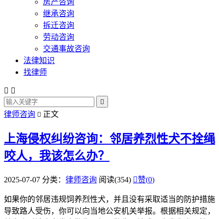
房产咨询
继承咨询
拆迁咨询
劳动咨询
交通事故咨询
法律知识
找律师



律师咨询
正文

上海侵权纠纷咨询：邻居养烈性犬不拴绳
咬人，我该怎么办？
2025-07-07
分类：
律师咨询
阅读(354)

赞(
0
)
如果你的邻居违规饲养烈性犬，并且没有采取适当的防护措施
导致路人受伤，你可以向当地公安机关举报。根据相关规定，