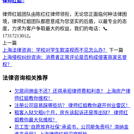
律师红姐

律师红姐团队由陈红红律师领衔，无论您正面临何种法律困
境，律师红姐团队都愿意成为您坚实的后盾，以最专业的态
度，力求为客户争取最大的权益，我们的电话：📞
17317213012。
上一篇
上海法律咨询：学校对学生欺凌视而不见怎么办？
下一篇
上海侵权纠纷咨询：消费者正常评论是否构成侵害商家名誉
权？
法律咨询相关推荐
欠居间佣金不还？还得承担律师费和利息？
上海房产律
师红姐教你维权！
注册公司容易踩哪些坑？
律师红姐教你避开创业雷区！
租客入狱欠租6个月，房东该起诉还是等出狱？
律师红
姐教你最大化维权！
员工签"自愿放弃社保"承诺书，公司能免责吗？滞纳金