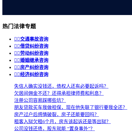
热门法律专题


交通事故咨询


借贷纠纷咨询


劳动纠纷咨询


婚姻继承咨询


房产纠纷咨询


经济纠纷咨询
失信人确实没钱还，债权人还有必要起诉吗？
欠居间佣金不还？还得承担律师费和利息？
注册公司容易踩哪些坑？
朋友贷款买车我做担保，现在他失联了银行要我全还？
房产过户后感情破裂，房子还能要回吗？
租客入狱欠租6个月，房东该起诉还是等出狱？
公司没钱还债，股东就能 “置身事外”？