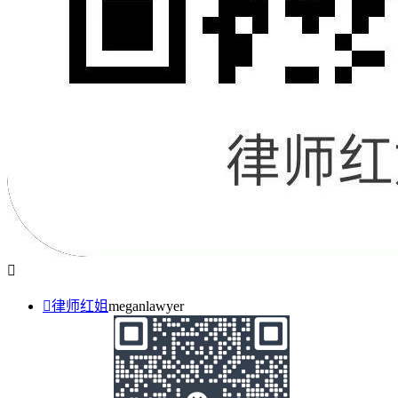


律师红姐
meganlawyer