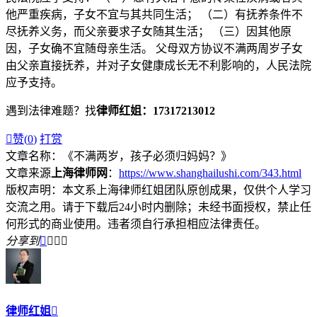
他严重疾病，子女不宜与其共同生活； （二）有抚养条件不
尽抚养义务，而父亲要求子女随其生活； （三）因其他原
因，子女确不宜随母亲生活。 父母双方协议不满两周岁子女
由父亲直接抚养，并对子女健康成长无不利影响的，人民法院
应予支持。
遇到法律难题？找
律师红姐：17317213012

赞(
0
)
打赏
文章名称：《不满两岁，孩子必须归妈妈？》
文章来源
上海律师网
：
https://www.shanghailushi.com/343.html
版权声明：本文系上海律师红姐团队原创成果，仅供个人学习
交流之用。请于下载后24小时内删除；未经书面授权，禁止任
何形式的商业使用。违者须自行承担相应法律责任。
分享到




律师红姐
