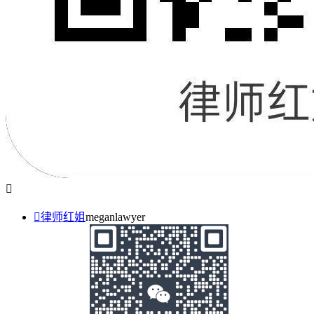


律师红姐
meganlawyer