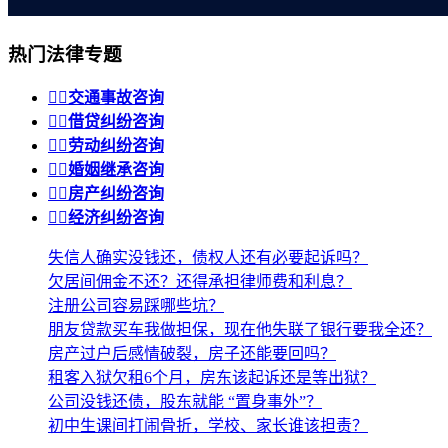
热门法律专题


交通事故咨询


借贷纠纷咨询


劳动纠纷咨询


婚姻继承咨询


房产纠纷咨询


经济纠纷咨询
失信人确实没钱还，债权人还有必要起诉吗？
欠居间佣金不还？还得承担律师费和利息？
注册公司容易踩哪些坑？
朋友贷款买车我做担保，现在他失联了银行要我全还？
房产过户后感情破裂，房子还能要回吗？
租客入狱欠租6个月，房东该起诉还是等出狱？
公司没钱还债，股东就能 “置身事外”？
初中生课间打闹骨折，学校、家长谁该担责？