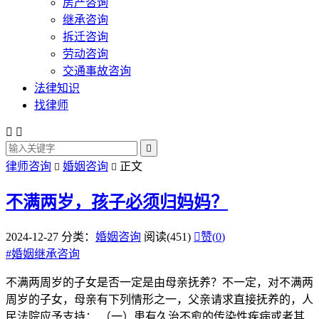
房产咨询
继承咨询
拆迁咨询
劳动咨询
交通事故咨询
法律知识
找律师



律师咨询
婚姻咨询
正文


不满两岁，孩子必须归妈妈？
2024-12-27
分类：
婚姻咨询
阅读(451)

赞(
0
)
#
婚姻继承咨询
不满两周岁的子女是否一定是由母亲抚养？不一定，对不满两
周岁的子女，母亲有下列情形之一，父亲请求直接抚养的，人
民法院应予支持： （一）患有久治不愈的传染性疾病或者其