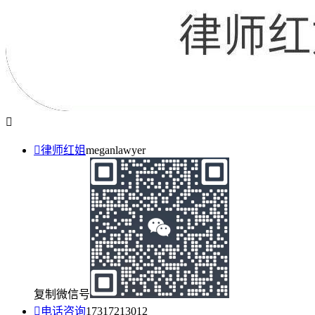


律师红姐
meganlawyer
复制微信号

电话咨询
17317213012