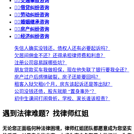


交通事故咨询


借贷纠纷咨询


劳动纠纷咨询


婚姻继承咨询


房产纠纷咨询


经济纠纷咨询
失信人确实没钱还，债权人还有必要起诉吗？
欠居间佣金不还？还得承担律师费和利息？
注册公司容易踩哪些坑？
朋友贷款买车我做担保，现在他失联了银行要我全还？
房产过户后感情破裂，房子还能要回吗？
租客入狱欠租6个月，房东该起诉还是等出狱？
公司没钱还债，股东就能 “置身事外”？
初中生课间打闹骨折，学校、家长谁该担责？
遇到法律难题？找律师红姐
无论您正面临何种法律困境，律师红姐团队都愿意成为您坚实