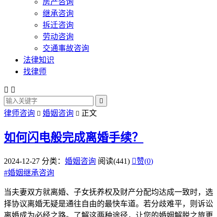
房产咨询
继承咨询
拆迁咨询
劳动咨询
交通事故咨询
法律知识
找律师



律师咨询
婚姻咨询
正文


如何闪电般完成离婚手续？
2024-12-27
分类：
婚姻咨询
阅读(441)

赞(
0
)
#
婚姻继承咨询
当夫妻双方就离婚、子女抚养权及财产分配均达成一致时，选
择协议离婚无疑是通往自由的最快车道。若分歧难平，则诉讼
离婚成为必经之路。了解这两种途径，让您的婚姻解脱之旅更