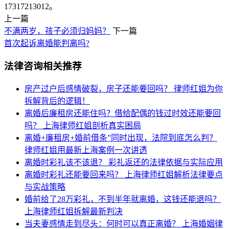
17317213012。
上一篇
不满两岁，孩子必须归妈妈？
下一篇
首次起诉离婚能判离吗?
法律咨询相关推荐
房产过户后感情破裂，房子还能要回吗？
律师红姐为你
拆解背后的逻辑！
离婚后廉租房还能住吗？借给配偶的钱过时效还能要回
吗？
上海律师红姐剖析真实困局​​
离婚+廉租房+婚前借条”同时出现，法院到底怎么判？
律师红姐用最新上海案例一次讲透
离婚时彩礼该不该退？
彩礼返还的法律依据与实际应用
离婚时彩礼还能要回来吗？
上海律师红姐解析法律要点
与实战策略
婚前给了28万彩礼，不到半年就离婚，这钱还能退吗？
上海律师红姐拆解最新判决
当夫妻感情走到尽头：何时可以真正离婚？
上海婚姻律