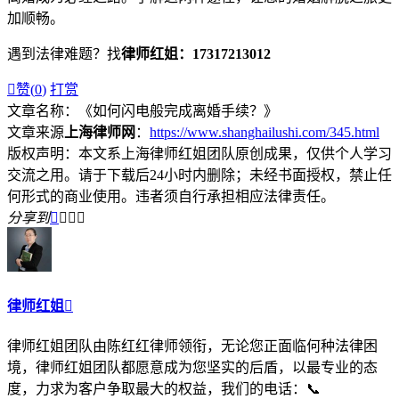
加顺畅。
遇到法律难题？找
律师红姐：17317213012

赞(
0
)
打赏
文章名称：《如何闪电般完成离婚手续？》
文章来源
上海律师网
：
https://www.shanghailushi.com/345.html
版权声明：本文系上海律师红姐团队原创成果，仅供个人学习
交流之用。请于下载后24小时内删除；未经书面授权，禁止任
何形式的商业使用。违者须自行承担相应法律责任。
分享到




律师红姐

律师红姐团队由陈红红律师领衔，无论您正面临何种法律困
境，律师红姐团队都愿意成为您坚实的后盾，以最专业的态
度，力求为客户争取最大的权益，我们的电话：📞