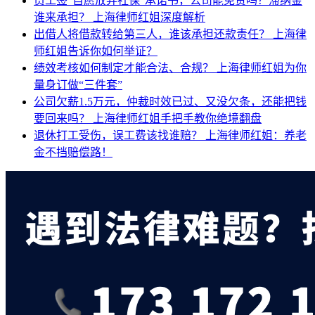
员工签"自愿放弃社保"承诺书，公司能免责吗？滞纳金
谁来承担？
上海律师红姐深度解析
出借人将借款转给第三人，谁该承担还款责任？
上海律
师红姐告诉你如何举证？
绩效考核如何制定才能合法、合规？
上海律师红姐为你
量身订做“三件套”
公司欠薪1.5万元，仲裁时效已过、又没欠条，还能把钱
要回来吗？
上海律师红姐手把手教你绝境翻盘
退休打工受伤，误工费该找谁赔？
上海律师红姐：养老
金不挡赔偿路！