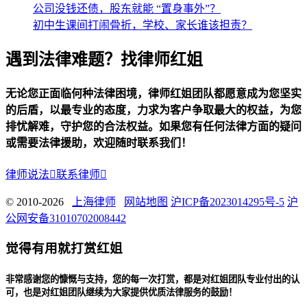
公司没钱还债，股东就能 “置身事外”？
初中生课间打闹骨折，学校、家长谁该担责？
遇到法律难题？找律师红姐
无论您正面临何种法律困境，律师红姐团队都愿意成为您坚实
的后盾，以最专业的态度，力求为客户争取最大的权益，为您
排忧解难，守护您的合法权益。如果您有任何法律方面的疑问
或需要法律援助，欢迎随时联系我们！
律师说法

联系律师

© 2010-2026
上海律师
网站地图
沪ICP备2023014295号-5
沪
公网安备31010702008442
觉得有用就打赏红姐
非常感谢您的慷慨与支持，您的每一次打赏，都是对红姐团队专业付出的认
可，也是对红姐团队继续为大家提供优质法律服务的鼓励！