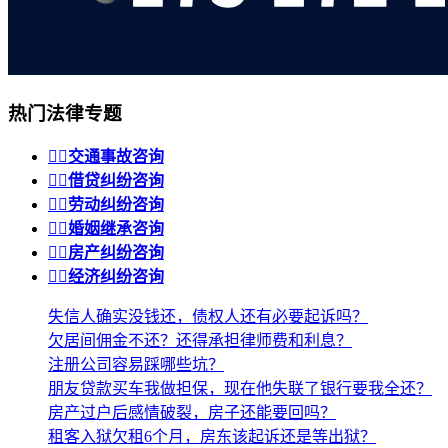
热门法律专题


交通事故咨询


借贷纠纷咨询


劳动纠纷咨询


婚姻继承咨询


房产纠纷咨询


经济纠纷咨询
失信人确实没钱还，债权人还有必要起诉吗？
欠居间佣金不还？还得承担律师费和利息？
注册公司容易踩哪些坑？
朋友贷款买车我做担保，现在他失联了银行要我全还？
房产过户后感情破裂，房子还能要回吗？
租客入狱欠租6个月，房东该起诉还是等出狱？