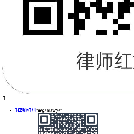


律师红姐
meganlawyer