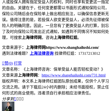
人或投保人拥有指定受益人的权利，同时也享有变更这一指定
的自由。关键在于，任何变更都需以书面形式通知保险公司，
保险公司随后会在保险单上做出相应批注，以确保信息更新无
误。值得注意的是，若投保人欲变更受益人，必须先征得被保
险人的明确同意。因此，一旦您有了更换受益人的打算，别忘
了及时向保险公司发出正式通知，如遇到不同情况不知如何处
理，可搜索
上海律师网
，咨询
上海律师红姐
。
文章来源于
：上海律师网https://www.shanghailushi.com/
遇到法律难题？
上海法律咨询
找律师红姐：17317213012

赞(
0
)
打赏
文章名称：《上海律师咨询：保单受益人能否轻松变动？》
文章来源
上海律师网
：
https://www.shanghailushi.com/731.html
版权声明：本文系上海律师红姐团队原创成果，仅供个人学习
交流之用。请于下载后24小时内删除；未经书面授权，禁止任
何形式的商业使用。违者须自行承担相应法律责任。
分享到



