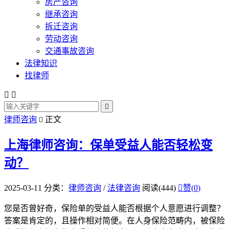
房产咨询
继承咨询
拆迁咨询
劳动咨询
交通事故咨询
法律知识
找律师



律师咨询
正文

上海律师咨询：保单受益人能否轻松变
动？
2025-03-11
分类：
律师咨询
/
法律咨询
阅读(444)

赞(
0
)
您是否曾好奇，保险单的受益人能否根据个人意愿进行调整？
答案是肯定的，且操作相对简便。在人身保险范畴内，被保险