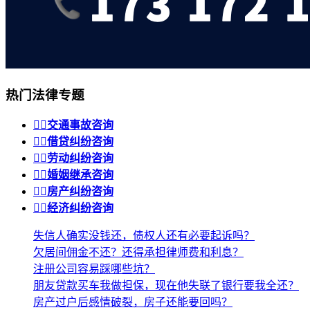
热门法律专题


交通事故咨询


借贷纠纷咨询


劳动纠纷咨询


婚姻继承咨询


房产纠纷咨询


经济纠纷咨询
失信人确实没钱还，债权人还有必要起诉吗？
欠居间佣金不还？还得承担律师费和利息？
注册公司容易踩哪些坑？
朋友贷款买车我做担保，现在他失联了银行要我全还？
房产过户后感情破裂，房子还能要回吗？