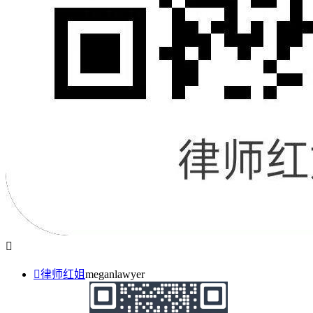


律师红姐
meganlawyer