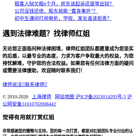
租客入狱欠租6个月，房东该起诉还是等出狱？
公司没钱还债，股东就能 “置身事外”？
初中生课间打闹骨折，学校、家长谁该担责？
遇到法律难题？找律师红姐
无论您正面临何种法律困境，律师红姐团队都愿意成为您坚实
的后盾，以最专业的态度，力求为客户争取最大的权益，为您
排忧解难，守护您的合法权益。如果您有任何法律方面的疑问
或需要法律援助，欢迎随时联系我们！
律师说法

联系律师

© 2010-2026
上海律师
网站地图
沪ICP备2023014295号-5
沪
公网安备31010702008442
觉得有用就打赏红姐
非常感谢您的慷慨与支持，您的每一次打赏，都是对红姐团队专业付出的认