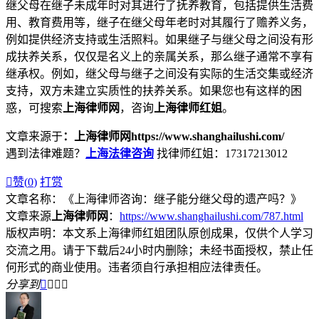
继父母在继子未成年时对其进行了抚养教育，包括提供生活费
用、教育费用等，继子在继父母年老时对其履行了赡养义务，
例如提供经济支持或生活照料。如果继子与继父母之间没有形
成扶养关系，仅仅是名义上的亲属关系，那么继子通常不享有
继承权。例如，继父母与继子之间没有实际的生活交集或经济
支持，双方未建立实质性的扶养关系。如果您也有这样的困
惑，可搜索
上海律师网
，咨询
上海律师红姐
。
文章来源于
：上海律师网https://www.shanghailushi.com/
遇到法律难题？
上海法律咨询
找律师红姐：17317213012

赞(
0
)
打赏
文章名称：《上海律师咨询：继子能分继父母的遗产吗？》
文章来源
上海律师网
：
https://www.shanghailushi.com/787.html
版权声明：本文系上海律师红姐团队原创成果，仅供个人学习
交流之用。请于下载后24小时内删除；未经书面授权，禁止任
何形式的商业使用。违者须自行承担相应法律责任。
分享到



