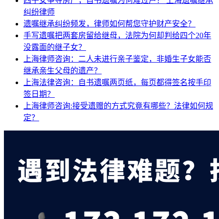
四子女争夺房产，自书遗嘱为何难过户？
上海遗嘱继承
纠纷律师
遗嘱继承纠纷频发，律师如何帮您守护财产安全？
手写遗嘱把两套房留给继母，法院为何却判给四个20年
没露面的继子女？
上海律师咨询：二人未进行亲子鉴定，非婚生子女能否
继承亲生父母的遗产？
上海法律咨询：自书遗嘱两页纸，每页都得签名按手印
签日期？
上海律师咨询:接受遗赠的方式究竟有哪些？法律如何规
定？