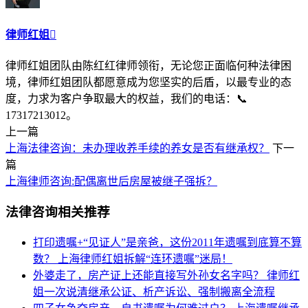
律师红姐

律师红姐团队由陈红红律师领衔，无论您正面临何种法律困
境，律师红姐团队都愿意成为您坚实的后盾，以最专业的态
度，力求为客户争取最大的权益，我们的电话：📞
17317213012。
上一篇
上海法律咨询：未办理收养手续的养女是否有继承权？
下一
篇
上海律师咨询:配偶离世后房屋被继子强拆？
法律咨询相关推荐
打印遗嘱+“见证人”是亲爸，这份2011年遗嘱到底算不算
数？
上海律师红姐拆解“连环遗嘱”迷局！
外婆走了，房产证上还能直接写外孙女名字吗？
律师红
姐一次说清继承公证、析产诉讼、强制搬离全流程