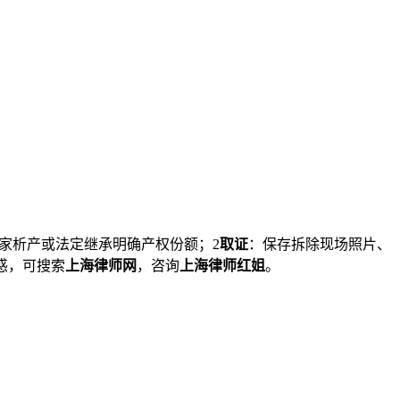
家析产或法定继承明确产权份额；2
取证
：保存拆除现场照片、
惑，可搜索
上海律师网
，咨询
上海律师红姐
。