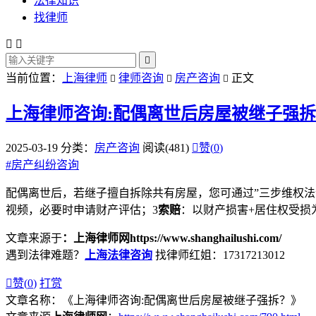
法律知识
找律师



当前位置：
上海律师
律师咨询
房产咨询
正文



上海律师咨询:配偶离世后房屋被继子强
2025-03-19
分类：
房产咨询
阅读(481)

赞(
0
)
#
房产纠纷咨询
配偶离世后，若继子擅自拆除共有房屋，您可通过”三步维权法
视频，必要时申请财产评估；3
索赔
：以财产损害+居住权受损
文章来源于
：上海律师网https://www.shanghailushi.com/
遇到法律难题？
上海法律咨询
找律师红姐：17317213012

赞(
0
)
打赏
文章名称：《上海律师咨询:配偶离世后房屋被继子强拆？》