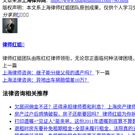
文章来源
上海律师网
：
https://www.shanghailushi.com/790.html
版权声明：本文系上海律师红姐团队原创成果，仅供个人学习
分享到




律师红姐

律师红姐团队由陈红红律师领衔，无论您正面临何种法律困境，律
上一篇
上海律师咨询：继子能分继父母的遗产吗？
下一篇
上海法律咨询：异地出车祸赔偿差10万？
法律咨询相关推荐
欠居间佣金不还？还得承担律师费和利息？
上海房产律
房产过户后感情破裂，房子还能要回吗？
律师红姐为你
打印遗嘱+“见证人”是亲爸，这份2011年遗嘱到底算不算
退租时房东要补免租期租金+全部未履行租金，法院真的