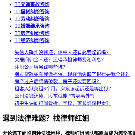


交通事故咨询


借贷纠纷咨询


劳动纠纷咨询


婚姻继承咨询


房产纠纷咨询


经济纠纷咨询
失信人确实没钱还，债权人还有必要起诉吗？
欠居间佣金不还？还得承担律师费和利息？
注册公司容易踩哪些坑？
朋友贷款买车我做担保，现在他失联了银行要我全还？
房产过户后感情破裂，房子还能要回吗？
租客入狱欠租6个月，房东该起诉还是等出狱？
公司没钱还债，股东就能 “置身事外”？
初中生课间打闹骨折，学校、家长谁该担责？
遇到法律难题？找律师红姐
无论您正面临何种法律困境，律师红姐团队都愿意成为您坚实