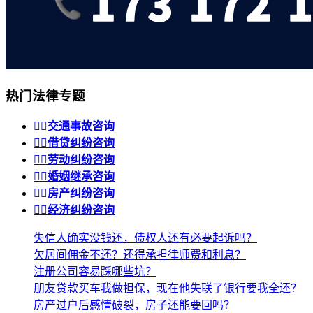
热门法律专题


交通事故咨询


借贷纠纷咨询


劳动纠纷咨询


婚姻继承咨询


房产纠纷咨询


经济纠纷咨询
失信人确实没钱还，债权人还有必要起诉吗？
欠居间佣金不还？还得承担律师费和利息？
注册公司容易踩哪些坑？
朋友贷款买车我做担保，现在他失联了银行要我全还？
房产过户后感情破裂，房子还能要回吗？