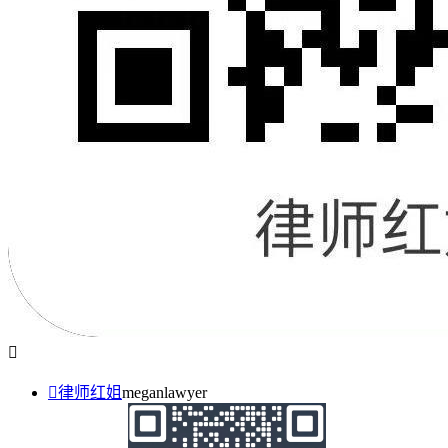


律师红姐
meganlawyer