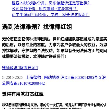
租客入狱欠租6个月，房东该起诉还是等出狱？
公司没钱还债，股东就能 “置身事外”？
初中生课间打闹骨折，学校、家长谁该担责？
遇到法律难题？找律师红姐
无论您正面临何种法律困境，律师红姐团队都愿意成为您坚实
的后盾，以最专业的态度，力求为客户争取最大的权益，为您
排忧解难，守护您的合法权益。如果您有任何法律方面的疑问
或需要法律援助，欢迎随时联系我们！
律师说法

联系律师

© 2010-2026
上海律师
网站地图
沪ICP备2023014295号-5
沪
公网安备31010702008442
觉得有用就打赏红姐
非常感谢您的慷慨与支持，您的每一次打赏，都是对红姐团队专业付出的认