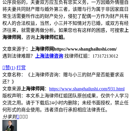
公序良俗的，夫妻双方应互负有忠实义务，一方因婚外情擅自
将夫妻共同财产赠与婚外第三者，该赠与行为属于非因家庭日
常生活需要所作出的财产处分，侵犯了配偶一方作为财产共有
权人的合法权益，当然，小三并不知情对方已婚，或双方有经
济往来，就需要再做分析。如果您也有这样的困惑，可搜索
上
海律师网
，咨询
上海律师红姐
。
文章来源于
：上海律师网https://www.shanghailushi.com/
遇到法律难题？
上海法律咨询
找律师红姐：17317213012

赞(
1
)
打赏
文章名称：《上海律师咨询：赠与小三的财产是否能要求返
还？》
文章来源
上海律师网
：
https://www.shanghailushi.com/931.html
版权声明：本文系上海律师红姐团队原创成果，仅供个人学习
交流之用。请于下载后24小时内删除；未经书面授权，禁止任
何形式的商业使用。违者须自行承担相应法律责任。
分享到



