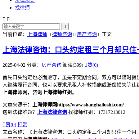
法律知识
找律师



当前位置：
上海律师
律师咨询
房产咨询
正文



上海法律咨询：口头约定租三个月却只住
2025-04-02
分类：
房产咨询
阅读(399)

赞(
0
)
首先口头约定也必面遵守，虽是不定期合同，双方可以随时提
人继续履行合同，也可以要求承租人补救措施或赔偿损失等违
上海律师网
，咨询
上海律师红姐
。
文章来源于
：上海律师网https://www.shanghailushi.com/
遇到法律难题？
上海法律咨询
找律师红姐：17317213012

赞(
0
)
打赏
文章名称：《上海法律咨询：口头约定租三个月却只住一个月