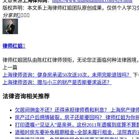
文章来源
上海律师网
：
https://www.shanghailushi.com/929.html
版权声明：本文系上海律师红姐团队原创成果，仅供个人学习
分享到




律师红姐

律师红姐团队由陈红红律师领衔，无论您正面临何种法律困境，律
上一篇
上海律师咨询：健身房承诺50次送10次，未用完能退钱吗？
下
上海律师咨询：赠与小三的财产是否能要求返还？
法律咨询相关推荐
欠居间佣金不还？还得承担律师费和利息？
上海房产律
房产过户后感情破裂，房子还能要回吗？
律师红姐为你
打印遗嘱+“见证人”是亲爸，这份2011年遗嘱到底算不算
退租时房东要补免租期租金+全部未履行租金，法院真的