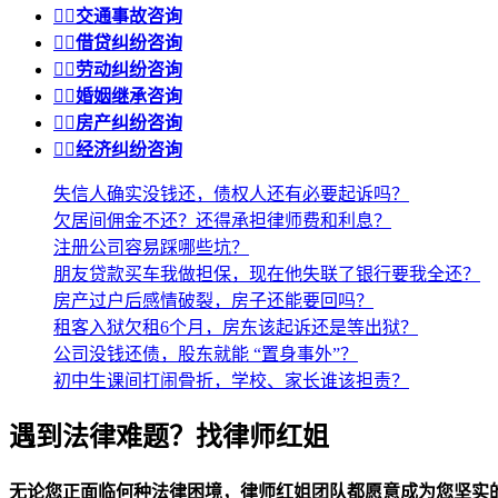


交通事故咨询


借贷纠纷咨询


劳动纠纷咨询


婚姻继承咨询


房产纠纷咨询


经济纠纷咨询
失信人确实没钱还，债权人还有必要起诉吗？
欠居间佣金不还？还得承担律师费和利息？
注册公司容易踩哪些坑？
朋友贷款买车我做担保，现在他失联了银行要我全还？
房产过户后感情破裂，房子还能要回吗？
租客入狱欠租6个月，房东该起诉还是等出狱？
公司没钱还债，股东就能 “置身事外”？
初中生课间打闹骨折，学校、家长谁该担责？
遇到法律难题？找律师红姐
无论您正面临何种法律困境，律师红姐团队都愿意成为您坚实