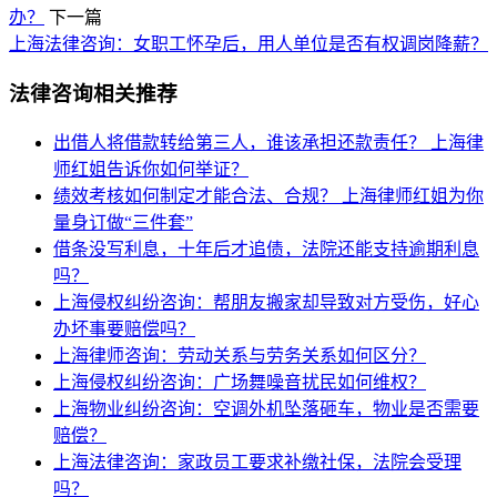
办？
下一篇
上海法律咨询：女职工怀孕后，用人单位是否有权调岗降薪？
法律咨询相关推荐
出借人将借款转给第三人，谁该承担还款责任？
上海律
师红姐告诉你如何举证？
绩效考核如何制定才能合法、合规？
上海律师红姐为你
量身订做“三件套”
借条没写利息，十年后才追债，法院还能支持逾期利息
吗？
上海侵权纠纷咨询：帮朋友搬家却导致对方受伤，好心
办坏事要赔偿吗？
上海律师咨询：劳动关系与劳务关系如何区分？
上海侵权纠纷咨询：广场舞噪音扰民如何维权？
上海物业纠纷咨询：空调外机坠落砸车，物业是否需要
赔偿？
上海法律咨询：家政员工要求补缴社保，法院会受理
吗？