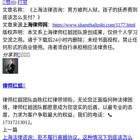

赞(
0
)
打赏
文章名称：《上海法律咨询：男方被判入狱，孩子的抚养费到
底该怎么支付？》
文章来源
上海律师网
：
https://www.shanghailushi.com/1177.html
版权声明：本文系上海律师红姐团队原创成果，仅供个人学习
交流之用。请于下载后24小时内删除；未经书面授权，禁止任
何形式的商业使用。违者须自行承担相应法律责任。
分享到




律师红姐

律师红姐团队由陈红红律师领衔，无论您正面临何种法律困
境，律师红姐团队都愿意成为您坚实的后盾，以最专业的态
度，力求为客户争取最大的权益，我们的电话：📞
17317213012。
上一篇
上海法律咨询：拒不履行离婚协议，这种情况下到底该怎么