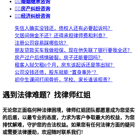


婚姻继承咨询


房产纠纷咨询


经济纠纷咨询
失信人确实没钱还，债权人还有必要起诉吗？
欠居间佣金不还？还得承担律师费和利息？
注册公司容易踩哪些坑？
朋友贷款买车我做担保，现在他失联了银行要我全还？
房产过户后感情破裂，房子还能要回吗？
租客入狱欠租6个月，房东该起诉还是等出狱？
公司没钱还债，股东就能 “置身事外”？
初中生课间打闹骨折，学校、家长谁该担责？
遇到法律难题？找律师红姐
无论您正面临何种法律困境，律师红姐团队都愿意成为您坚实
的后盾，以最专业的态度，力求为客户争取最大的权益，为您
排忧解难，守护您的合法权益。如果您有任何法律方面的疑问
或需要法律援助，欢迎随时联系我们！