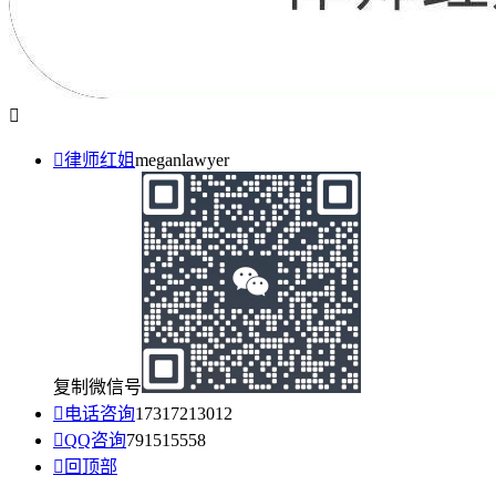


律师红姐
meganlawyer
复制微信号

电话咨询
17317213012

QQ咨询
791515558

回顶部