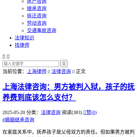
房产咨询
继承咨询
拆迁咨询
劳动咨询
交通事故咨询
法律知识
找律师



当前位置：
上海律师
法律咨询
正文


上海法律咨询：男方被判入狱，孩子的抚
养费到底该怎么支付？
2025-05-20
分类：
法律咨询
阅读(383)

赞(
0
)
#
婚姻继承咨询
在家庭关系中，抚养孩子是父母双方的责任。但如果男方被判