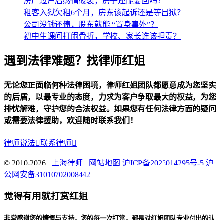
房产过户后感情破裂，房子还能要回吗？
租客入狱欠租6个月，房东该起诉还是等出狱？
公司没钱还债，股东就能 “置身事外”？
初中生课间打闹骨折，学校、家长谁该担责？
遇到法律难题？找律师红姐
无论您正面临何种法律困境，律师红姐团队都愿意成为您坚实
的后盾，以最专业的态度，力求为客户争取最大的权益，为您
排忧解难，守护您的合法权益。如果您有任何法律方面的疑问
或需要法律援助，欢迎随时联系我们！
律师说法

联系律师

© 2010-2026
上海律师
网站地图
沪ICP备2023014295号-5
沪
公网安备31010702008442
觉得有用就打赏红姐
非常感谢您的慷慨与支持，您的每一次打赏，都是对红姐团队专业付出的认