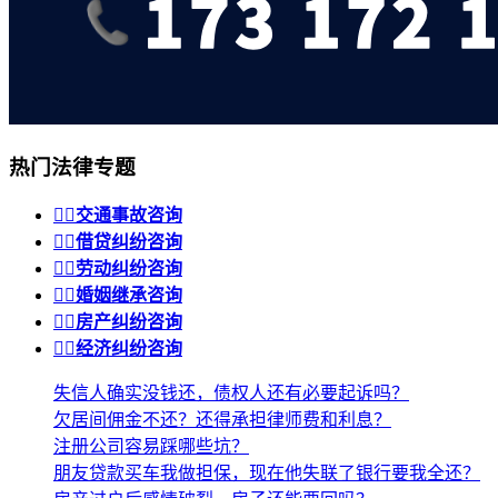
热门法律专题


交通事故咨询


借贷纠纷咨询


劳动纠纷咨询


婚姻继承咨询


房产纠纷咨询


经济纠纷咨询
失信人确实没钱还，债权人还有必要起诉吗？
欠居间佣金不还？还得承担律师费和利息？
注册公司容易踩哪些坑？
朋友贷款买车我做担保，现在他失联了银行要我全还？