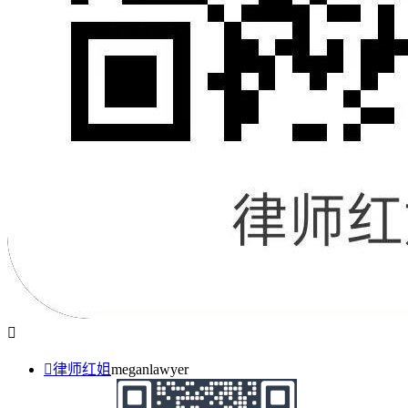


律师红姐
meganlawyer