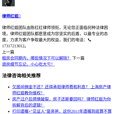
律师红姐

律师红姐团队由陈红红律师领衔，无论您正面临何种法律困
境，律师红姐团队都愿意成为您坚实的后盾，以最专业的态
度，力求为客户争取最大的权益，我们的电话：📞
17317213012。
上一篇
租房合同期内，哪些情况下可以解除？
下一篇
退房细节忘记，小心吃大亏！
法律咨询相关推荐
欠居间佣金不还？还得承担律师费和利息？
上海房产律
师红姐教你维权！
房产过户后感情破裂，房子还能要回吗？
律师红姐为你
拆解背后的逻辑！
打印遗嘱+“见证人”是亲爸，这份2011年遗嘱到底算不算