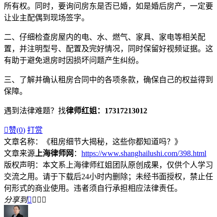
所有权。同时，要询问房东是否已婚，如是婚后房产，一定要
让业主配偶到现场签字。
二、仔细检查房屋内的电、水、燃气、家具、家电等相关配
置，并注明型号、配置及完好情况，同时保留好视频证据。这
有助于避免退房时因损坏问题产生纠纷。
三、了解并确认租房合同中的各项条款，确保自己的权益得到
保障。
遇到法律难题？找
律师红姐：17317213012

赞(
0
)
打赏
文章名称：《租房细节大揭秘，这些你都知道吗？》
文章来源
上海律师网
：
https://www.shanghailushi.com/398.html
版权声明：本文系上海律师红姐团队原创成果，仅供个人学习
交流之用。请于下载后24小时内删除；未经书面授权，禁止任
何形式的商业使用。违者须自行承担相应法律责任。
分享到



