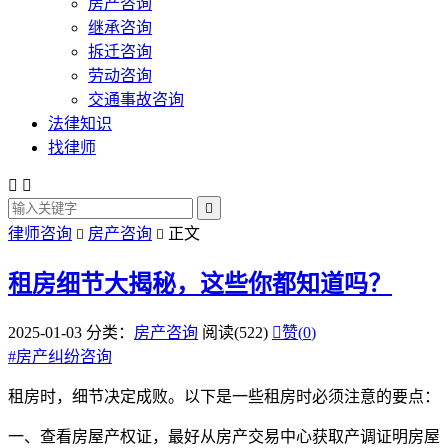
房产咨询
继承咨询
拆迁咨询
劳动咨询
交通事故咨询
法律知识
找律师



律师咨询
房产咨询
正文


租房细节大揭秘，这些你都知道吗？
2025-01-03
分类：
房产咨询
阅读(522)

赞(
0
)
#
房产纠纷咨询
租房时，细节决定成败。以下是一些租房时必须注意的要点：
一、查看房屋产权证，最好从房产交易中心获取产调证明房屋