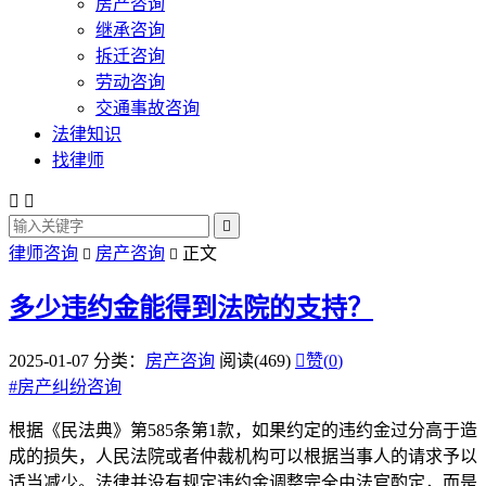
房产咨询
继承咨询
拆迁咨询
劳动咨询
交通事故咨询
法律知识
找律师



律师咨询
房产咨询
正文


多少违约金能得到法院的支持？
2025-01-07
分类：
房产咨询
阅读(469)

赞(
0
)
#
房产纠纷咨询
根据《民法典》第585条第1款，如果约定的违约金过分高于造
成的损失，人民法院或者仲裁机构可以根据当事人的请求予以
适当减少。法律并没有规定违约金调整完全由法官酌定，而是