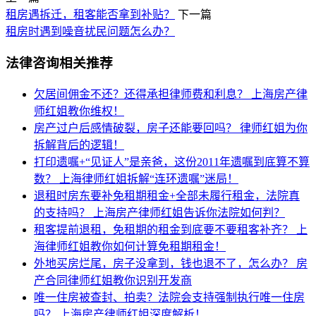
租房遇拆迁，租客能否拿到补贴？
下一篇
租房时遇到噪音扰民问题怎么办？
法律咨询相关推荐
欠居间佣金不还？还得承担律师费和利息？
上海房产律
师红姐教你维权！
房产过户后感情破裂，房子还能要回吗？
律师红姐为你
拆解背后的逻辑！
打印遗嘱+“见证人”是亲爸，这份2011年遗嘱到底算不算
数？
上海律师红姐拆解“连环遗嘱”迷局！
退租时房东要补免租期租金+全部未履行租金，法院真
的支持吗？
上海房产律师红姐告诉你法院如何判？
租客提前退租，免租期的租金到底要不要租客补齐？
上
海律师红姐教你如何计算免租期租金！
外地买房烂尾，房子没拿到，钱也退不了，怎么办？
房
产合同律师红姐教你识别开发商
唯一住房被查封、拍卖？法院会支持强制执行唯一住房
吗？
上海房产律师红姐深度解析！