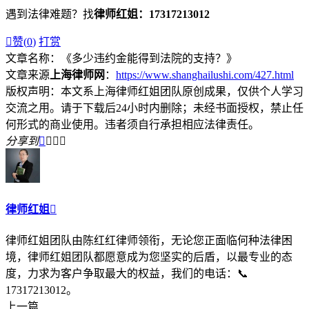
遇到法律难题？找
律师红姐：17317213012

赞(
0
)
打赏
文章名称：《多少违约金能得到法院的支持？》
文章来源
上海律师网
：
https://www.shanghailushi.com/427.html
版权声明：本文系上海律师红姐团队原创成果，仅供个人学习
交流之用。请于下载后24小时内删除；未经书面授权，禁止任
何形式的商业使用。违者须自行承担相应法律责任。
分享到




律师红姐

律师红姐团队由陈红红律师领衔，无论您正面临何种法律困
境，律师红姐团队都愿意成为您坚实的后盾，以最专业的态
度，力求为客户争取最大的权益，我们的电话：📞
17317213012。
上一篇