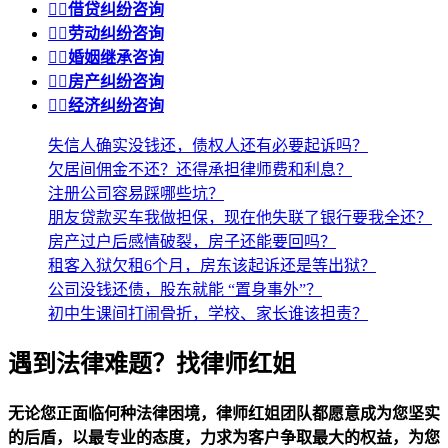


借贷纠纷咨询


劳动纠纷咨询


婚姻继承咨询


房产纠纷咨询


经济纠纷咨询
失信人确实没钱还，债权人还有必要起诉吗？
欠居间佣金不还？还得承担律师费和利息？
注册公司容易踩哪些坑？
朋友贷款买车我做担保，现在他失联了银行要我全还？
房产过户后感情破裂，房子还能要回吗？
租客入狱欠租6个月，房东该起诉还是等出狱？
公司没钱还债，股东就能 “置身事外”？
初中生课间打闹骨折，学校、家长谁该担责？
遇到法律难题？找律师红姐
无论您正面临何种法律困境，律师红姐团队都愿意成为您坚实
的后盾，以最专业的态度，力求为客户争取最大的权益，为您