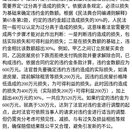
需要界定“过分高于造成的损失”。依据该条规定，必须以损失
为基础来确定违约金的数额。根据《民法典合同编通则解释》
第65条第2款，约定的违约金超过造成损失的30%的，人民法
院一般可以认定为过分高于造成的损失。这意味着法官需要完
成两个步骤才能对此作出判断：一是判断违约造成的损失，包
括实际损失和可得利益的损失；二是在损失数额的基础上，违
约金相比该数额超出30%。例如，甲乙之间订立房屋买卖合
同，乙因房屋房价下跌而拒绝支付购房款并要求解除合同，已
构成违约。依据合同约定的违约金条款计算，违约金数额应为
600万元。法官首先要确定违约方违约造成的实际损失，如清
退房屋、提前解除租赁等损失200万元。因违约后房屋价格降
低造成的200万元损失，为可得利益的损失。此时因违约造成
的损失为400万元（实际损失200万+可得利益200万），加上
超出400万元的30%，一共应为520万元。如果约定的违约金为
600万元，就高于520万元，达到了法官对违约金进行调整的起
点，此时法官可依照当事人的请求对违约金进行适当的调整.
但仍需充分考虑可预见性、减损、与有过失及损益相抵等规
则，确保赔偿结果既公平又合理，避免引发新的不公。