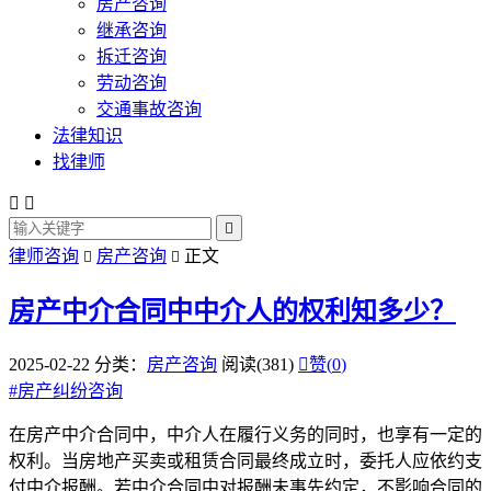
房产咨询
继承咨询
拆迁咨询
劳动咨询
交通事故咨询
法律知识
找律师



律师咨询
房产咨询
正文


房产中介合同中中介人的权利知多少？
2025-02-22
分类：
房产咨询
阅读(381)

赞(
0
)
#
房产纠纷咨询
在房产中介合同中，中介人在履行义务的同时，也享有一定的
权利。当房地产买卖或租赁合同最终成立时，委托人应依约支
付中介报酬。若中介合同中对报酬未事先约定，不影响合同的