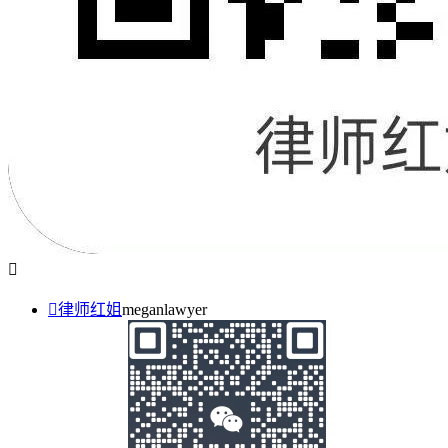


律师红姐
meganlawyer