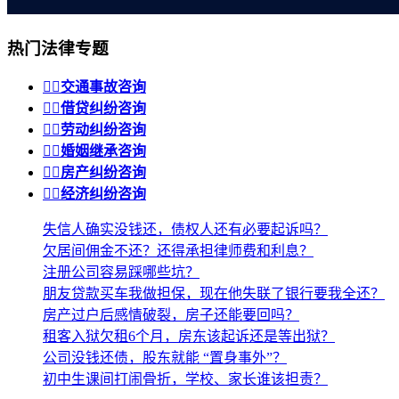
热门法律专题


交通事故咨询


借贷纠纷咨询


劳动纠纷咨询


婚姻继承咨询


房产纠纷咨询


经济纠纷咨询
失信人确实没钱还，债权人还有必要起诉吗？
欠居间佣金不还？还得承担律师费和利息？
注册公司容易踩哪些坑？
朋友贷款买车我做担保，现在他失联了银行要我全还？
房产过户后感情破裂，房子还能要回吗？
租客入狱欠租6个月，房东该起诉还是等出狱？
公司没钱还债，股东就能 “置身事外”？
初中生课间打闹骨折，学校、家长谁该担责？