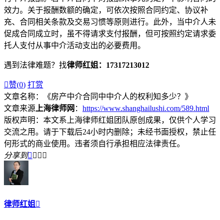
效力。关于报酬数额的确定，可依次按照合同约定、协议补
充、合同相关条款及交易习惯等原则进行。此外，当中介人未
促成合同成立时，虽不得请求支付报酬，但可按照约定请求委
托人支付从事中介活动支出的必要费用。
遇到法律难题？找
律师红姐：17317213012

赞(
0
)
打赏
文章名称：《房产中介合同中中介人的权利知多少？》
文章来源
上海律师网
：
https://www.shanghailushi.com/589.html
版权声明：本文系上海律师红姐团队原创成果，仅供个人学习
交流之用。请于下载后24小时内删除；未经书面授权，禁止任
何形式的商业使用。违者须自行承担相应法律责任。
分享到




律师红姐
