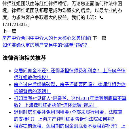
律师红姐团队由陈红红律师领衔，无论您正面临何种法律困
境，律师红姐团队都愿意成为您坚实的后盾，以最专业的态
度，力求为客户争取最大的权益，我们的电话：📞
17317213012。
上一篇
房产中介合同中中介人的七大核心义务详解!
下一篇
如何准确认定房地产交易中的“跳单”违约？
法律咨询相关推荐
欠居间佣金不还？还得承担律师费和利息？
上海房产律
师红姐教你维权！
房产过户后感情破裂，房子还能要回吗？
律师红姐为你
拆解背后的逻辑！
打印遗嘱+“见证人”是亲爸，这份2011年遗嘱到底算不算
数？
上海律师红姐拆解“连环遗嘱”迷局！
退租时房东要补免租期租金+全部未履行租金，法院真
的支持吗？
上海房产律师红姐告诉你法院如何判？
租客提前退租，免租期的租金到底要不要租客补齐？
上