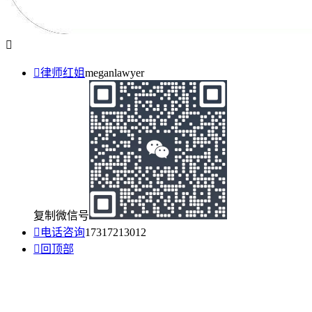


律师红姐
meganlawyer
复制微信号

电话咨询
17317213012

回顶部