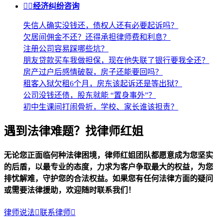


经济纠纷咨询
失信人确实没钱还，债权人还有必要起诉吗？
欠居间佣金不还？还得承担律师费和利息？
注册公司容易踩哪些坑？
朋友贷款买车我做担保，现在他失联了银行要我全还？
房产过户后感情破裂，房子还能要回吗？
租客入狱欠租6个月，房东该起诉还是等出狱？
公司没钱还债，股东就能 “置身事外”？
初中生课间打闹骨折，学校、家长谁该担责？
遇到法律难题？找律师红姐
无论您正面临何种法律困境，律师红姐团队都愿意成为您坚实
的后盾，以最专业的态度，力求为客户争取最大的权益，为您
排忧解难，守护您的合法权益。如果您有任何法律方面的疑问
或需要法律援助，欢迎随时联系我们！
律师说法

联系律师
