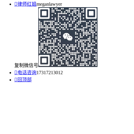

律师红姐
meganlawyer
复制微信号

电话咨询
17317213012

回顶部