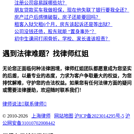
注册公司容易踩哪些坑？
朋友贷款买车我做担保，现在他失联了银行要我全还？
房产过户后感情破裂，房子还能要回吗？
租客入狱欠租6个月，房东该起诉还是等出狱？
公司没钱还债，股东就能 “置身事外”？
初中生课间打闹骨折，学校、家长谁该担责？
遇到法律难题？找律师红姐
无论您正面临何种法律困境，律师红姐团队都愿意成为您坚实
的后盾，以最专业的态度，力求为客户争取最大的权益，为您
排忧解难，守护您的合法权益。如果您有任何法律方面的疑问
或需要法律援助，欢迎随时联系我们！
律师说法

联系律师

© 2010-2026
上海律师
网站地图
沪ICP备2023014295号-5
沪
公网安备31010702008442