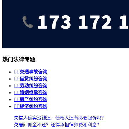
热门法律专题


交通事故咨询


借贷纠纷咨询


劳动纠纷咨询


婚姻继承咨询


房产纠纷咨询


经济纠纷咨询
失信人确实没钱还，债权人还有必要起诉吗？
欠居间佣金不还？还得承担律师费和利息？