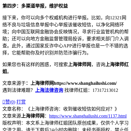
第四步：多渠道举报，维护权益
接下来，你可以向多个权威机构进行举报。比如，向12321网
络不良与垃圾信息举报中心举报该催收短信，以净化网络环
境；向中国互联网金融协会反映情况，寻求行业监管机构的帮
助；还可以向地方金融监督管理局投诉，要求相关部门介入调
查。此外，通过国家反诈中心APP进行举报也是一个不错的选
择，它能帮助你及时识别并防范诈骗行为。
如果您也有这样的困惑，可搜索
上海律师网
，咨询
上海律师红
姐
。
文章来源于
：上海律师网https://www.shanghailushi.com/
遇到法律难题？
上海法律咨询
找律师红姐：17317213012

赞(
0
)
打赏
文章名称：《上海律师咨询：收到催收短信如何应对？》
文章来源
上海律师网
：
https://www.shanghailushi.com/1137.html
版权声明：本文系上海律师红姐团队原创成果，仅供个人学习
交流之用。请于下载后24小时内删除；未经书面授权，禁止任