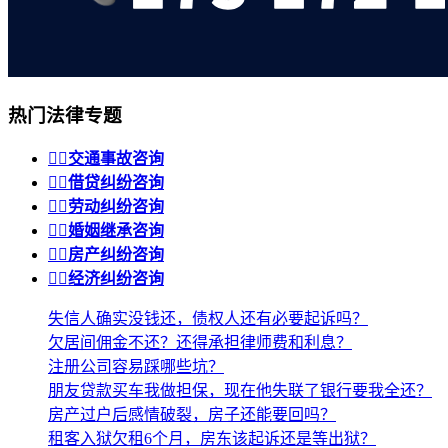
热门法律专题


交通事故咨询


借贷纠纷咨询


劳动纠纷咨询


婚姻继承咨询


房产纠纷咨询


经济纠纷咨询
失信人确实没钱还，债权人还有必要起诉吗？
欠居间佣金不还？还得承担律师费和利息？
注册公司容易踩哪些坑？
朋友贷款买车我做担保，现在他失联了银行要我全还？
房产过户后感情破裂，房子还能要回吗？
租客入狱欠租6个月，房东该起诉还是等出狱？