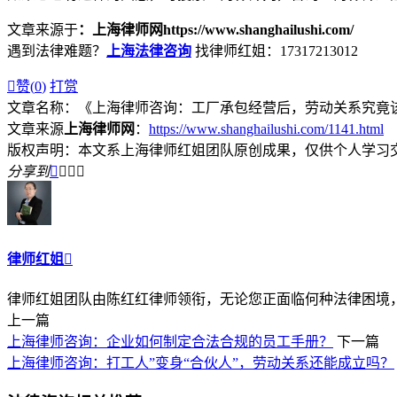
文章来源于
：上海律师网https://www.shanghailushi.com/
遇到法律难题？
上海法律咨询
找律师红姐：17317213012

赞(
0
)
打赏
文章名称：《上海律师咨询：工厂承包经营后，劳动关系究竟
文章来源
上海律师网
：
https://www.shanghailushi.com/1141.html
版权声明：本文系上海律师红姐团队原创成果，仅供个人学习
分享到




律师红姐

律师红姐团队由陈红红律师领衔，无论您正面临何种法律困境，律
上一篇
上海律师咨询：企业如何制定合法合规的员工手册？
下一篇
上海律师咨询：打工人”变身“合伙人”，劳动关系还能成立吗？