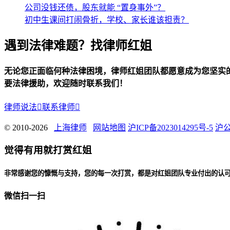
公司没钱还债，股东就能 “置身事外”？
初中生课间打闹骨折，学校、家长谁该担责？
遇到法律难题？找律师红姐
无论您正面临何种法律困境，律师红姐团队都愿意成为您坚实
要法律援助，欢迎随时联系我们！
律师说法

联系律师

© 2010-2026
上海律师
网站地图
沪ICP备2023014295号-5
沪公
觉得有用就打赏红姐
非常感谢您的慷慨与支持，您的每一次打赏，都是对红姐团队专业付出的认
微信扫一扫