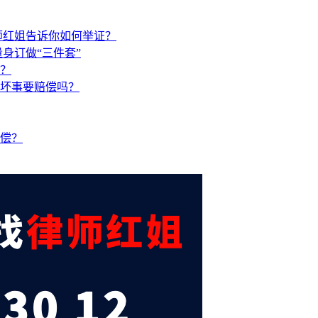
师红姐告诉你如何举证？
身订做“三件套”
？
坏事要赔偿吗？
偿？