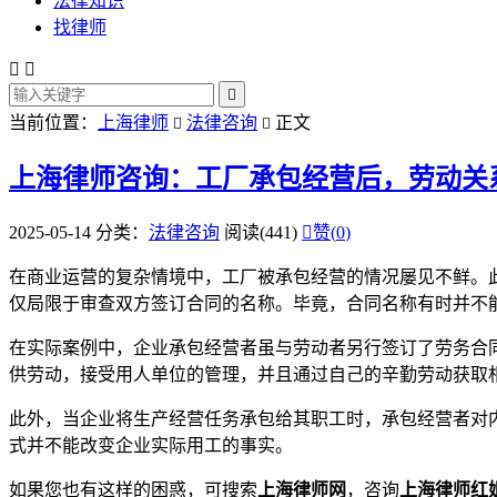
法律知识
找律师



当前位置：
上海律师
法律咨询
正文


上海律师咨询：工厂承包经营后，劳动关
2025-05-14
分类：
法律咨询
阅读(441)

赞(
0
)
在商业运营的复杂情境中，工厂被承包经营的情况屡见不鲜。
仅局限于审查双方签订合同的名称。毕竟，合同名称有时并不
在实际案例中，企业承包经营者虽与劳动者另行签订了劳务合
供劳动，接受用人单位的管理，并且通过自己的辛勤劳动获取
此外，当企业将生产经营任务承包给其职工时，承包经营者对
式并不能改变企业实际用工的事实。
如果您也有这样的困惑，可搜索
上海律师网
，咨询
上海律师红