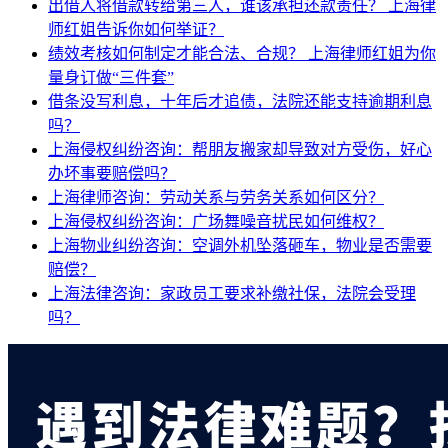
出借人将借款转给第三人，谁该承担还款责任？
上海律
师红姐告诉你如何举证？
绩效考核如何制定才能合法、合规？
上海律师红姐为你
量身订做“三件套”
借条没写利息，十年后才追债，法院还能支持逾期利息
吗？
上海侵权纠纷咨询：帮朋友搬家却导致对方受伤，好心
办坏事要赔偿吗？
上海律师咨询：劳动关系与劳务关系如何区分？
上海侵权纠纷咨询：广场舞噪音扰民如何维权？
上海物业纠纷咨询：空调外机坠落砸车，物业是否需要
赔偿？
上海法律咨询：家政员工要求补缴社保，法院会受理
吗？