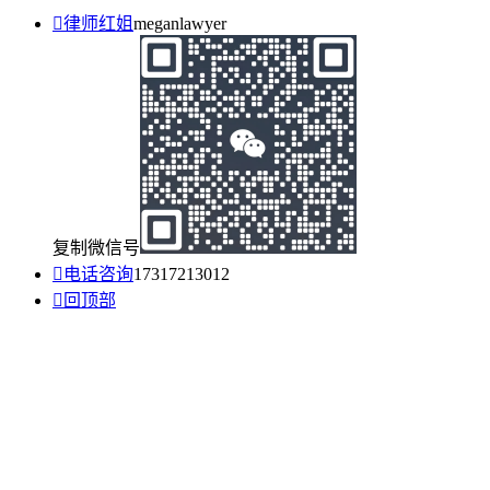

律师红姐
meganlawyer
复制微信号

电话咨询
17317213012

回顶部