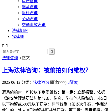
房产咨询
继承咨询
拆迁咨询
劳动咨询
交通事故咨询
法律知识
找律师



法律咨询
正文

上海法律咨询：被偷拍如何维权？
2025-06-12
分类：
法律咨询
阅读(777)

赞(
0
)
遭遇偷拍时，可按以下步骤维权：
第一步：立即报警，
依据
《治安管理处罚法》第42条，偷窥、偷拍他人隐私的，处5日
以下拘留或500元以下罚款；情节较重（如多次作案、传播影
像）的，处5-10日拘留并可并处罚款。
第二步：固定证据，
保