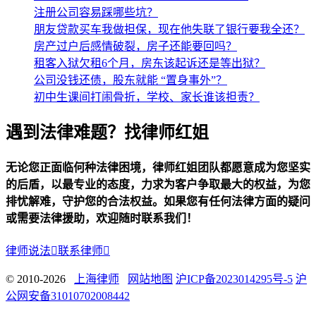
注册公司容易踩哪些坑？
朋友贷款买车我做担保，现在他失联了银行要我全还？
房产过户后感情破裂，房子还能要回吗？
租客入狱欠租6个月，房东该起诉还是等出狱？
公司没钱还债，股东就能 “置身事外”？
初中生课间打闹骨折，学校、家长谁该担责？
遇到法律难题？找律师红姐
无论您正面临何种法律困境，律师红姐团队都愿意成为您坚实
的后盾，以最专业的态度，力求为客户争取最大的权益，为您
排忧解难，守护您的合法权益。如果您有任何法律方面的疑问
或需要法律援助，欢迎随时联系我们！
律师说法

联系律师

© 2010-2026
上海律师
网站地图
沪ICP备2023014295号-5
沪
公网安备31010702008442