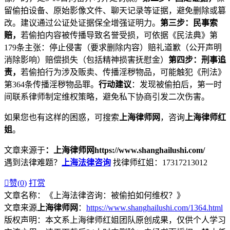
留偷拍设备、原始影像文件、聊天记录等证据，避免删除或篡
改。建议通过公证处证据保全增强证明力。
第三步：民事索
赔，
若偷拍内容被传播导致名誉受损，可依据《民法典》第
179条主张：停止侵害（要求删除内容）赔礼道歉（公开声明
消除影响）赔偿损失（包括精神损害抚慰金）
第四步：刑事追
责，
若偷拍行为涉及贩卖、传播淫秽物品，可能触犯《刑法》
第364条传播淫秽物品罪。
行动建议
：发现被偷拍后，第一时
间联系律师制定维权策略，避免私下协商引发二次伤害。
如果您也有这样的困惑，可搜索
上海律师网
，咨询
上海律师红
姐
。
文章来源于
：上海律师网https://www.shanghailushi.com/
遇到法律难题？
上海法律咨询
找律师红姐：17317213012

赞(
0
)
打赏
文章名称：《上海法律咨询：被偷拍如何维权？》
文章来源
上海律师网
：
https://www.shanghailushi.com/1364.html
版权声明：本文系上海律师红姐团队原创成果，仅供个人学习