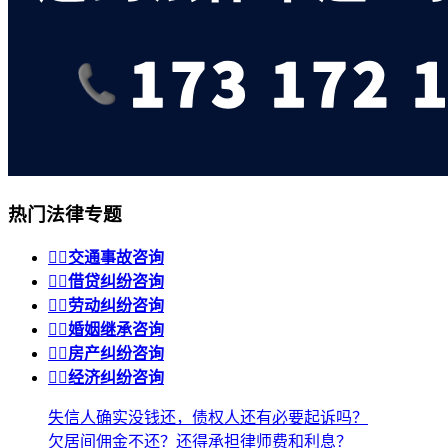
热门法律专题


交通事故咨询


借贷纠纷咨询


劳动纠纷咨询


婚姻继承咨询


房产纠纷咨询


经济纠纷咨询
失信人确实没钱还，债权人还有必要起诉吗？
欠居间佣金不还？还得承担律师费和利息？