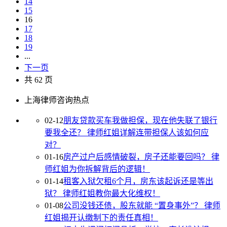
14
15
16
17
18
19
...
下一页
共 62 页
上海律师咨询热点
02-12
朋友贷款买车我做担保，现在他失联了银行
要我全还？
律师红姐详解连带担保人该如何应
对？
01-16
房产过户后感情破裂，房子还能要回吗？
律
师红姐为你拆解背后的逻辑！
01-14
租客入狱欠租6个月，房东该起诉还是等出
狱？
律师红姐教你最大化维权！
01-08
公司没钱还债，股东就能 “置身事外”？
律师
红姐揭开认缴制下的责任真相！