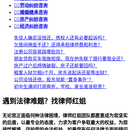


劳动纠纷咨询


婚姻继承咨询


房产纠纷咨询


经济纠纷咨询
失信人确实没钱还，债权人还有必要起诉吗？
欠居间佣金不还？还得承担律师费和利息？
注册公司容易踩哪些坑？
朋友贷款买车我做担保，现在他失联了银行要我全还？
房产过户后感情破裂，房子还能要回吗？
租客入狱欠租6个月，房东该起诉还是等出狱？
公司没钱还债，股东就能 “置身事外”？
初中生课间打闹骨折，学校、家长谁该担责？
遇到法律难题？找律师红姐
无论您正面临何种法律困境，律师红姐团队都愿意成为您坚实
的后盾，以最专业的态度，力求为客户争取最大的权益，为您
排忧解难，守护您的合法权益。如果您有任何法律方面的疑问