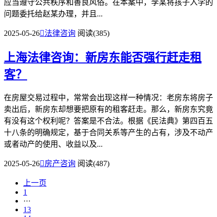
应当遵守公共秩序和善良风俗。在本案中，李某将孩子入学的
问题委托给赵某办理，并且...
2025-05-26

法律咨询
阅读(385)
上海法律咨询：新房东能否强行赶走租
客？
在房屋交易过程中，常常会出现这样一种情况：老房东将房子
卖出后，新房东却想要把原有的租客赶走。那么，新房东究竟
有没有这个权利呢？答案是不合法。根据《民法典》第四百五
十八条的明确规定，基于合同关系等产生的占有，涉及不动产
或者动产的使用、收益以及...
2025-05-26

房产咨询
阅读(487)
上一页
1
···
13