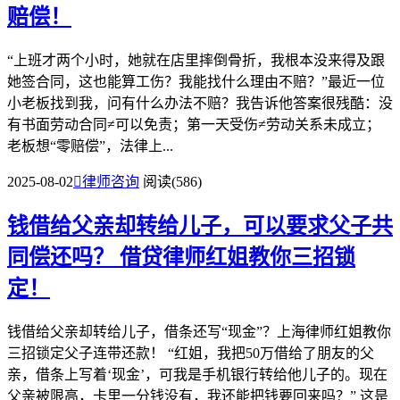
赔偿！
“上班才两个小时，她就在店里摔倒骨折，我根本没来得及跟
她签合同，这也能算工伤？我能找什么理由不赔？”最近一位
小老板找到我，问有什么办法不赔？我告诉他答案很残酷：没
有书面劳动合同≠可以免责；第一天受伤≠劳动关系未成立；
老板想“零赔偿”，法律上...
2025-08-02

律师咨询
阅读(586)
钱借给父亲却转给儿子，可以要求父子共
同偿还吗？
借贷律师红姐教你三招锁
定！
钱借给父亲却转给儿子，借条还写“现金”？上海律师红姐教你
三招锁定父子连带还款！ “红姐，我把50万借给了朋友的父
亲，借条上写着‘现金’，可我是手机银行转给他儿子的。现在
父亲被限高，卡里一分钱没有，我还能把钱要回来吗？” 这是