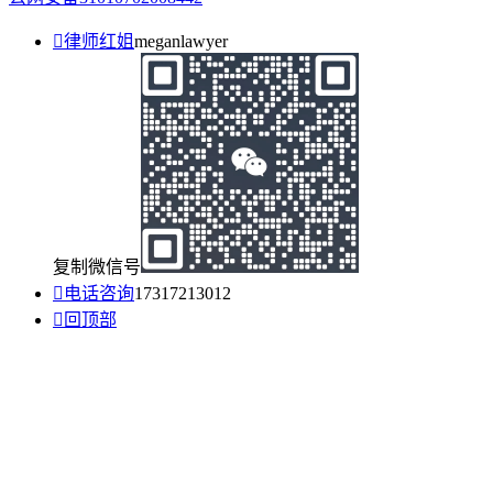

律师红姐
meganlawyer
复制微信号

电话咨询
17317213012

回顶部