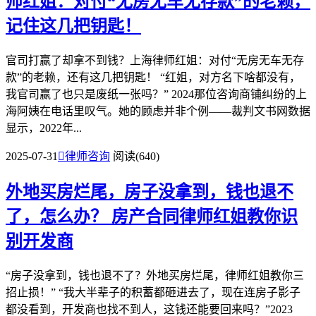
师红姐：对付“无房无车无存款”的老赖，
记住这几把钥匙！
官司打赢了却拿不到钱？上海律师红姐：对付“无房无车无存
款”的老赖，还有这几把钥匙！ “红姐，对方名下啥都没有，
我官司赢了也只是废纸一张吗？” 2024那位咨询商铺纠纷的上
海阿姨在电话里叹气。她的顾虑并非个例——裁判文书网数据
显示，2022年...
2025-07-31

律师咨询
阅读(640)
外地买房烂尾，房子没拿到，钱也退不
了，怎么办？
房产合同律师红姐教你识
别开发商
“房子没拿到，钱也退不了？外地买房烂尾，律师红姐教你三
招止损！” “我大半辈子的积蓄都砸进去了，现在连房子影子
都没看到，开发商也找不到人，这钱还能要回来吗？”2023