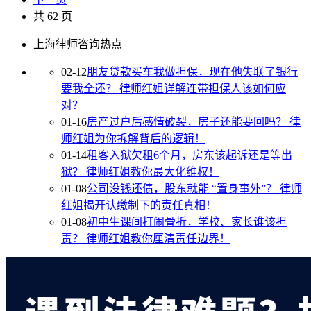
共 62 页
上海律师咨询热点
02-12
朋友贷款买车我做担保，现在他失联了银行
要我全还？
律师红姐详解连带担保人该如何应
对？
01-16
房产过户后感情破裂，房子还能要回吗？
律
师红姐为你拆解背后的逻辑！
01-14
租客入狱欠租6个月，房东该起诉还是等出
狱？
律师红姐教你最大化维权！
01-08
公司没钱还债，股东就能 “置身事外”？
律师
红姐揭开认缴制下的责任真相！
01-08
初中生课间打闹骨折，学校、家长谁该担
责？
律师红姐教你厘清责任边界！