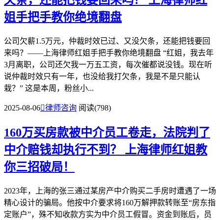
欠条，还能把钱要回来吗？
上海律师红
姐手把手教你绝境翻盘
公司欠薪1.5万元，仲裁时效已过、又没欠条，还能把钱要回
来吗？——上海律师红姐手把手教你绝境翻盘 “红姐，我去年
3月离职，公司还欠我一万五工资，每次催都说没钱。现在听
说仲裁时效只有一年，也没给我打欠条，我是不是只能认
栽？” 这是本周，粉丝小...
2025-08-06

律师咨询
阅读(798)
160万买房款被中介员工卷走，法院判了
中介赔钱却执行不到？
上海律师红姐教
你三招破局！
2023年，上海的张三通过某房产中介购买二手房时遭遇了一场
精心设计的骗局。他按中介要求将160万解押款转账至“房东指
定账户”，殊不知收款方实为中介员工假冒。资金到账后，员