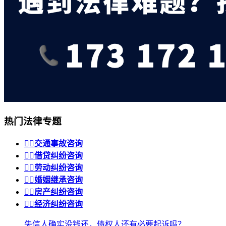
热门法律专题


交通事故咨询


借贷纠纷咨询


劳动纠纷咨询


婚姻继承咨询


房产纠纷咨询


经济纠纷咨询
失信人确实没钱还，债权人还有必要起诉吗？