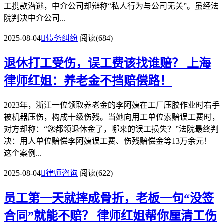
工携款潜逃，中介公司却辩称“私人行为与公司无关”。虽经法
院判决中介公司...
2025-08-04

债务纠纷
阅读(684)
退休打工受伤，误工费该找谁赔？
上海
律师红姐：养老金不挡赔偿路！
2023年，浙江一位领取养老金的李阿姨在工厂压胶作业时右手
被机器压伤，构成十级伤残。当她向用工单位索赔误工费时，
对方却称：“您都领退休金了，哪来的误工损失？”法院最终判
决：​​用人单位赔偿李阿姨误工费、伤残赔偿金等13万余元​​！
这个案例...
2025-08-04

律师咨询
阅读(622)
员工第一天就摔成骨折，老板一句“没签
合同”就能不赔？
律师红姐帮你厘清工伤