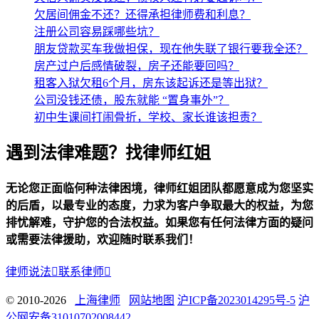
欠居间佣金不还？还得承担律师费和利息？
注册公司容易踩哪些坑？
朋友贷款买车我做担保，现在他失联了银行要我全还？
房产过户后感情破裂，房子还能要回吗？
租客入狱欠租6个月，房东该起诉还是等出狱？
公司没钱还债，股东就能 “置身事外”？
初中生课间打闹骨折，学校、家长谁该担责？
遇到法律难题？找律师红姐
无论您正面临何种法律困境，律师红姐团队都愿意成为您坚实
的后盾，以最专业的态度，力求为客户争取最大的权益，为您
排忧解难，守护您的合法权益。如果您有任何法律方面的疑问
或需要法律援助，欢迎随时联系我们！
律师说法

联系律师

© 2010-2026
上海律师
网站地图
沪ICP备2023014295号-5
沪
公网安备31010702008442