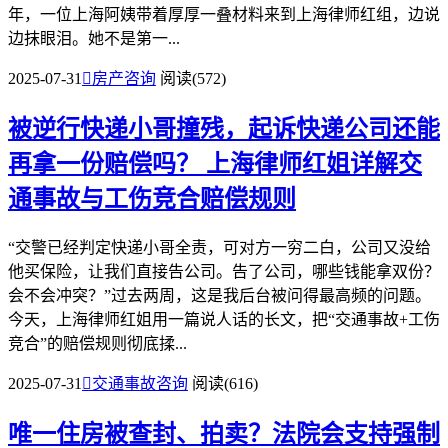
年，一位上海阿姨带着厚厚一叠材料来到上海律师红组，边说
边抹眼泪。她不是第一...
2025-07-31

房产咨询
阅读(572)
被逆行快递小哥撞残，起诉快递公司还能
再拿一份赔偿吗？
上海律师红姐详解交
通事故与工伤竞合赔偿规则
“交警已经判定快递小哥全责，可对方一穷二白，公司又没给
他买保险，让我们直接告公司。告了公司，哪些钱能拿双份？
会不会冲突？”过去两周，这是我后台被问得最高频的问题。
今天，上海律师红姐用一篇说人话的长文，把“交通事故+工伤
竞合”的赔偿规则彻底揉...
2025-07-31

交通事故咨询
阅读(616)
唯一住房被查封、拍卖？法院会支持强制